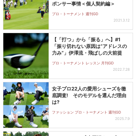
ポンサー事情＜個人契約編＞
プロ・トーナメント 週刊GD
2021.3.12
【「打つ」から「振る」へ】#1
「振り切れない原因は“アドレスの
力み”」伊澤流・飛ばしの大前提
プロ・トーナメント レッスン 月刊GD
2022.7.28
女子プロ22人の愛用シューズを徹
底調査! そのモデルを選んだ理由
は?
ファッション プロ・トーナメント 週刊GD
2025.7.9