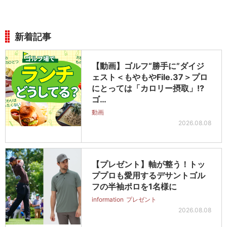
新着記事
【動画】ゴルフ“勝手に”ダイジ
ェスト＜もやもやFile.37＞プロ
にとっては「カロリー摂取」!?
ゴ…
動画
2026.08.08
【プレゼント】軸が整う！トッ
ププロも愛用するデサントゴル
フの半袖ポロを1名様に
information
プレゼント
2026.08.08