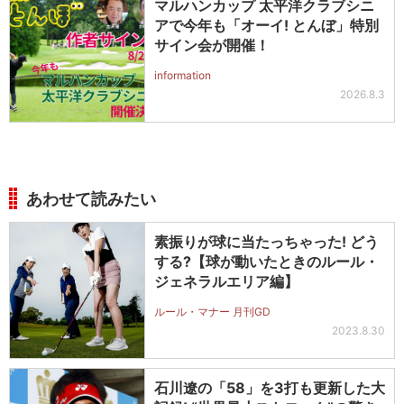
マルハンカップ 太平洋クラブシニ
アで今年も「オーイ! とんぼ」特別
サイン会が開催！
information
2026.8.3
あわせて読みたい
素振りが球に当たっちゃった! どう
する?【球が動いたときのルール・
ジェネラルエリア編】
ルール・マナー 月刊GD
2023.8.30
石川遼の「58」を3打も更新した大