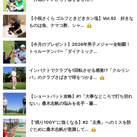
【小祝さくら ゴルフときどきタン塩】Vol.92 好きな
ものは魚、ナマコ酢、シャ...
【今月のプレゼント】2026年男子メジャー全制覇！
トゥルーテンパー「ダイナミック...
インパクトでクラブを1回転させる感覚!?「クルリン
パ」のクラブさばきで球をつかま...
【ショートパット攻略】#1「大事なところで打ち切れ
ない」桑木志帆の悩みを名手・藤...
【“残り100Y”に強くなる】#2「左奥」へのミスを防
ぐために桑木志帆が意識して...