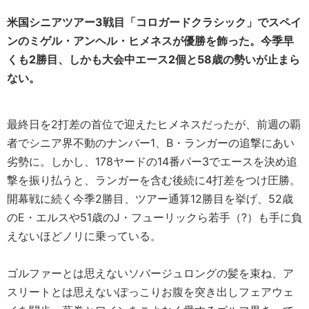
米国シニアツアー3戦目「コロガードクラシック」でスペイ
ンのミゲル・アンヘル・ヒメネスが優勝を飾った。今季早
くも2勝目、しかも大会中エース2個と58歳の勢いが止まら
ない。
最終日を2打差の首位で迎えたヒメネスだったが、前週の覇
者でシニア界不動のナンバー1、B・ランガーの追撃にあい
劣勢に。しかし、178ヤードの14番パー3でエースを決め追
撃を振り払うと、ランガーを含む後続に4打差をつけ圧勝。
開幕戦に続く今季2勝目、ツアー通算12勝目を挙げ、52歳
のE・エルスや51歳のJ・フューリックら若手（?）も手に負
えないほどノリに乗っている。
ゴルファーとは思えないソバージュロングの髪を束ね、ア
スリートとは思えないぽっこりお腹を突き出しフェアウェ