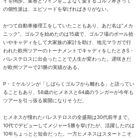
イを闊歩。葉巻とワインをこよなく愛するゴルフ界きって
の個性派は、エピソードを挙げればきりがない。
かつて自動車修理工をしていたこともあり、あだ名は“メカ
ニック”。ゴルフを始めたのは15歳で、ゴルフ場のボール拾
いやキャディをして大家族の家計を助け、地元マラガで行
われた欧州ツアーのトーナメントでキャディをしたときS・
バレステロスに出会ったことで人生が変わった。遅咲きだ
が欧州ツアーで21勝の実績がある。
P・ミケルソンが「しばらくゴルフから離れる」と語ってい
ることもあり、58歳のヒメネスと64歳のランガーが今年も
ツアーを引っ張る展開になりそうだ。
ヒメネスが憧れたバレステロスの全盛期は30代前半まで。
10代でデビューしてメジャー5勝を挙げたが、活躍したのは
10年ちょっとと短命だった。一方ヒメネスはスタートこそ