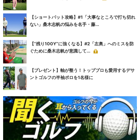
【ショートパット攻略】#1「大事なところで打ち切れ
ない」桑木志帆の悩みを名手・藤...
【“残り100Y”に強くなる】#2「左奥」へのミスを防
ぐために桑木志帆が意識して...
【プレゼント】軸が整う！トッププロも愛用するデサ
ントゴルフの半袖ポロを1名様に