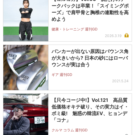
ークバックは卒業！「スイミングポ
ーズ」で肩甲骨と胸椎の連動性を高
めよう
健康・トレーニング 週刊GD
2026.3.19
バンカーが出ない原因はバウンス角
が大きいから? 日本の砂にはローバ
ウンスが実は合う
ギア 週刊GD
2021.5.24
【只今コージ中!】Vol.121 高品質
低価格オキテ破り、その実力はイ・
ボミ級! 魅惑の韓流EV、ヒョンデ
「コナ」
クルマ コラム 週刊GD