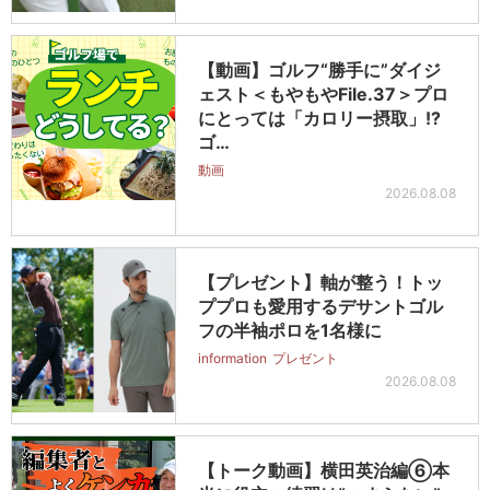
【動画】ゴルフ“勝手に”ダイジ
ェスト＜もやもやFile.37＞プロ
にとっては「カロリー摂取」!?
ゴ…
動画
2026.08.08
【プレゼント】軸が整う！トッ
ププロも愛用するデサントゴル
フの半袖ポロを1名様に
information
プレゼント
2026.08.08
【トーク動画】横田英治編⑥本