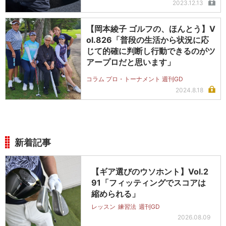
2023.12.13
【岡本綾子 ゴルフの、ほんとう】V
ol.826「普段の生活から状況に応
じて的確に判断し行動できるのがツ
アープロだと思います」
コラム プロ・トーナメント 週刊GD
2024.8.18
新着記事
【ギア選びのウソホント】Vol.2
91「フィッティングでスコアは
縮められる」
レッスン
練習法
週刊GD
2026.08.09