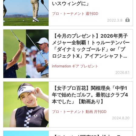
いスウィングに」
プロ・トーナメント 週刊GD
2022.3.8
【今月のプレゼント】2026年男子
メジャー全制覇！トゥルーテンパー
「ダイナミックゴールド」or「プ
ロジェクトX」アイアンシャフト
（#5～#PW）＋ICONグリップセ
information ギア プレゼント
ットを抽選で2名に！
2026.8.1
【女子プロ百花】関根理央「中学1
年で始めたゴルフ。最初はクラブ4
本でした」【動画あり】
プロ・トーナメント 動画 月刊GD
2024.8.20