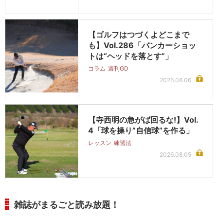
【ゴルフはつづくよどこまで
も】Vol.286「バンカーショッ
トは“ヘッドを落とす”」
コラム
週刊GD
2026.08.06
【寺西明の急がば回るな!】Vol.
4「球を操り”自信球”を作る」
レッスン
練習法
2026.08.05
雑誌がまるごと読み放題！