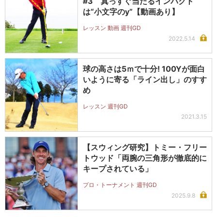
#3 真っすぐ当たるインパクト
は“小文字のy”【動画あり】
レッスン 動画 週刊GD
2022.5.14
球の高さは5ｍで十分! 100Yが面白
いように寄る「ライン出し」のすす
め
レッスン 週刊GD
2021.3.15
【スウィング研究】トミー・フリー
トウッド「両腕の三角形が徹底的に
キープされている」
プロ・トーナメント 週刊GD
2025.9.8