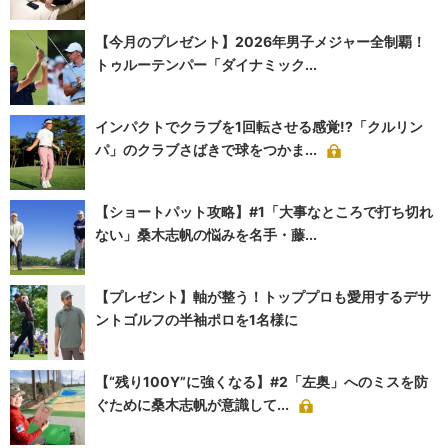
【今月のプレゼント】2026年男子メジャー全制覇！
トゥルーテンパー「ダイナミック...
インパクトでクラブを1回転させる感覚!?「クルリン
パ」のクラブさばきで球をつかま...
【ショートパット攻略】#1「大事なところで打ち切れ
ない」桑木志帆の悩みを名手・藤...
【プレゼント】軸が整う！トッププロも愛用するデサ
ントゴルフの半袖ポロを1名様に
【“残り100Y”に強くなる】#2「左奥」へのミスを防
ぐために桑木志帆が意識して...