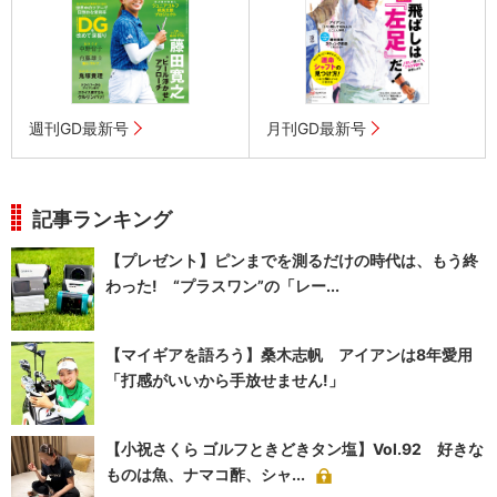
週刊GD最新号
月刊GD最新号
記事ランキング
【プレゼント】ピンまでを測るだけの時代は、もう終
わった! “プラスワン”の「レー...
【マイギアを語ろう】桑木志帆 アイアンは8年愛用
「打感がいいから手放せません!」
【小祝さくら ゴルフときどきタン塩】Vol.92 好きな
ものは魚、ナマコ酢、シャ...