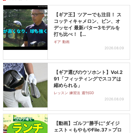
【ギア王】ツアーでも注目！ ス
コッティキャメロン、ピン、オ
デッセイ 最新パター3モデルを
打ち比べ！【…
ギア
動画
2026.08.09
【ギア選びのウソホント】Vol.2
91「フィッティングでスコアは
縮められる」
レッスン
練習法
週刊GD
2026.08.09
【動画】ゴルフ“勝手に”ダイジ
ェスト＜もやもやFile.37＞プロ