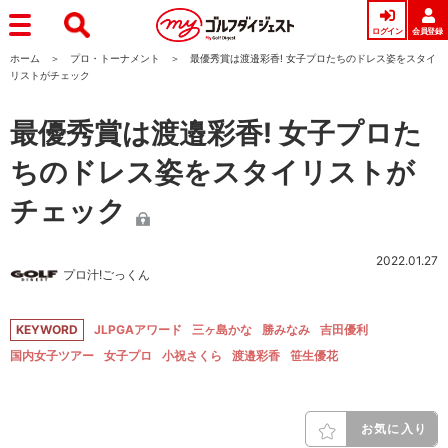
ログイン
会員登録
ホーム
プロ・トーナメント
最優秀賞は渡邉彩香! 女子プロたちのドレス姿をスタイ
リストがチェック
最優秀賞は渡邉彩香! 女子プロた
ちのドレス姿をスタイリストが
チェック
2022.01.27
プロ汁!ごっくん
KEYWORD
JLPGAアワード
三ヶ島かな
勝みなみ
吉田優利
国内女子ツアー
女子プロ
小祝さくら
渡邉彩香
笹生優花
お気に入り