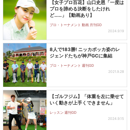
【女子プロ百花】山口史恩「一度は
プロを諦める決断をしたけれ
ど……」【動画あり】
プロ・トーナメント 動画 月刊GD
2024.9.19
8人で183勝! ニッカボッカ姿のレ
ジェンドたちが神戸GCに集結
プロ・トーナメント 週刊GD
2021.9.28
【ゴルフジム】「体重を左に乗せて
いく動きが上手くできません」
レッスン 週刊GD
2024.9.15