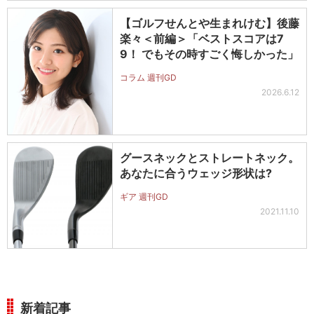
【ゴルフせんとや生まれけむ】後藤
楽々＜前編＞「ベストスコアは7
9！ でもその時すごく悔しかった」
コラム 週刊GD
2026.6.12
グースネックとストレートネック。
あなたに合うウェッジ形状は?
ギア 週刊GD
2021.11.10
新着記事