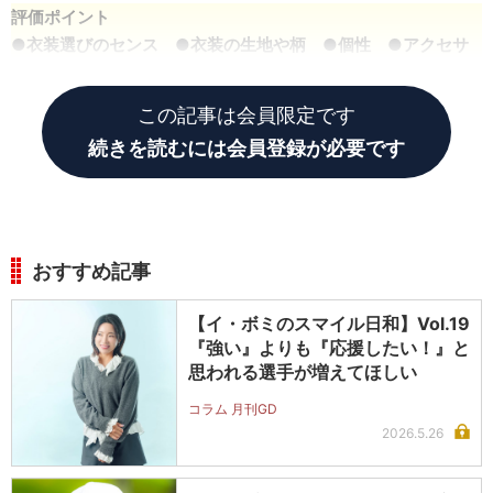
評価ポイント
●衣装選びのセンス ●衣装の生地や柄 ●個性 ●アクセサ
リー類 ●メイク ●ヘアメイク ●全体の色使い
この記事は会員限定です
続きを読むには会員登録が必要です
おすすめ記事
【イ・ボミのスマイル日和】Vol.19
『強い』よりも『応援したい！』と
思われる選手が増えてほしい
コラム 月刊GD
2026.5.26