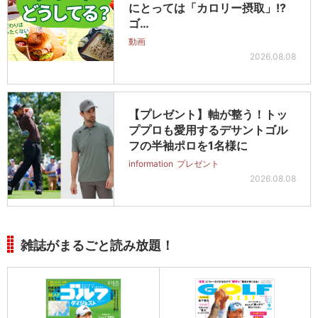
にとっては「カロリー摂取」!?
ゴ…
動画
2026.08.08
【プレゼント】軸が整う！トッ
ププロも愛用するデサントゴル
フの半袖ポロを1名様に
information
プレゼント
2026.08.08
雑誌がまるごと読み放題！