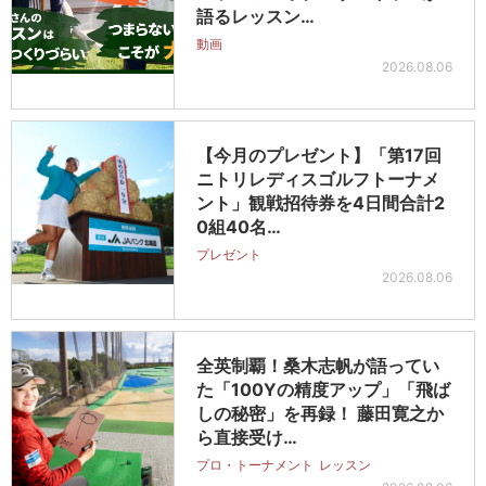
語るレッスン…
動画
2026.08.06
【今月のプレゼント】「第17回
ニトリレディスゴルフトーナメ
ント」観戦招待券を4日間合計2
0組40名…
プレゼント
2026.08.06
全英制覇！桑木志帆が語ってい
た「100Yの精度アップ」「飛ば
しの秘密」を再録！ 藤田寛之か
ら直接受け…
プロ・トーナメント
レッスン