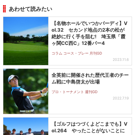
あわせて読みたい
【名物ホールでいつかバーディ】V
ol.32 セカンド地点の2本の松が
絶妙に行く手を阻む! 埼玉県「霞
ヶ関CC西C」12番パー4
コラム コース・プレー 月刊GD
2023.11.6
全英前に開催された歴代王者のチー
ム戦に中島啓太が出場
プロ・トーナメント 週刊GD
2022.7.19
【ゴルフはつづくよどこまでも】V
ol.264 やったことがないことに