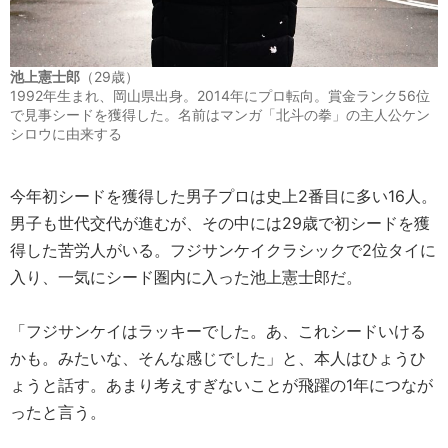
池上憲士郎
（29歳）
1992年生まれ、岡山県出身。2014年にプロ転向。賞金ランク56位
で見事シードを獲得した。名前はマンガ「北斗の拳」の主人公ケン
シロウに由来する
今年初シードを獲得した男子プロは史上2番目に多い16人。
男子も世代交代が進むが、その中には29歳で初シードを獲
得した苦労人がいる。フジサンケイクラシックで2位タイに
入り、一気にシード圏内に入った池上憲士郎だ。
「フジサンケイはラッキーでした。あ、これシードいける
かも。みたいな、そんな感じでした」と、本人はひょうひ
ょうと話す。あまり考えすぎないことが飛躍の1年につなが
ったと言う。