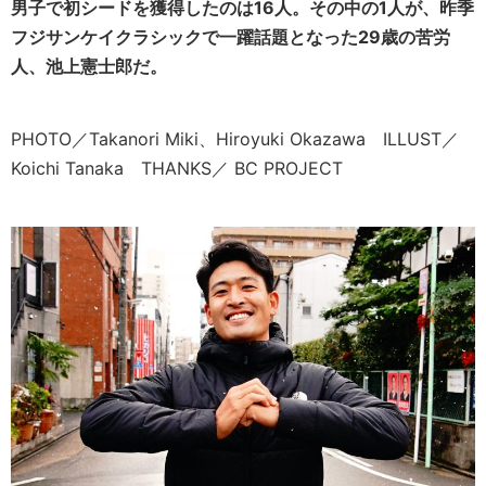
男子で初シードを獲得したのは16人。その中の1人が、昨季
フジサンケイクラシックで一躍話題となった29歳の苦労
人、池上憲士郎だ。
PHOTO／Takanori Miki、Hiroyuki Okazawa ILLUST／
Koichi Tanaka THANKS／ BC PROJECT