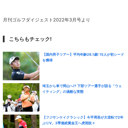
月刊ゴルフダイジェスト2022年3月号より
こちらもチェック!
【国内男子ツアー】平均年齢26.1歳! 15人が初シード
を獲得
埼玉から車で岡山へ!? 下部ツアー選手が語る「ウェ
イティング」の過酷な実態
【フジサンケイクラシック】今平周吾が大逆転で2年
ぶりV。3季連続賞金王へ虎視眈々