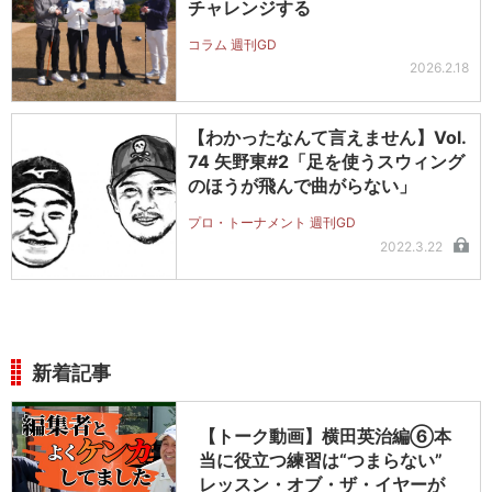
チャレンジする
コラム 週刊GD
2026.2.18
【わかったなんて言えません】Vol.
74 矢野東#2「足を使うスウィング
のほうが飛んで曲がらない」
プロ・トーナメント 週刊GD
2022.3.22
新着記事
【トーク動画】横田英治編⑥本
当に役立つ練習は“つまらない”
レッスン・オブ・ザ・イヤーが