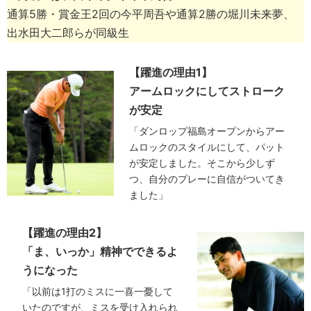
通算5勝・賞金王2回の今平周吾や通算2勝の堀川未来夢、
出水田大二郎らが同級生
【躍進の理由1】
アームロックにしてストローク
が安定
「ダンロップ福島オープンからアー
ムロックのスタイルにして、パット
が安定しました。そこから少しず
つ、自分のプレーに自信がついてき
ました」
【躍進の理由2】
「ま、いっか」精神でできるよ
うになった
「以前は1打のミスに一喜一憂して
いたのですが、ミスを受け入れられ