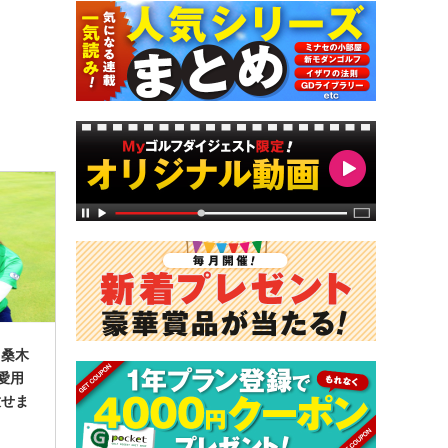
】桑木
愛用
放せま