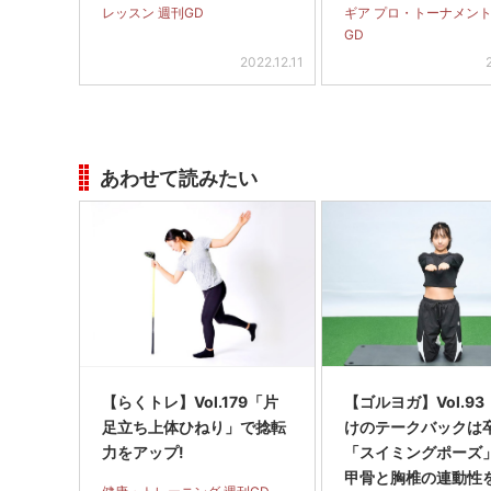
レッスン 週刊GD
ギア プロ・トーナメント
GD
2022.12.11
あわせて読みたい
【らくトレ】Vol.179「片
【ゴルヨガ】Vol.9
足立ち上体ひねり」で捻転
けのテークバックは
力をアップ!
「スイミングポーズ
甲骨と胸椎の連動性