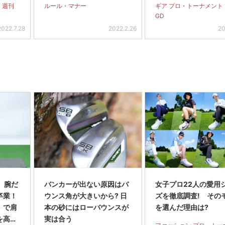
 週刊
ルール・マナー
ギア プロ・トーナメント
GD
2022.7.28
2022.2.26
20
3 腕だ
バンカーが出ない原因はバ
女子プロ22人の愛用
卒業！
ウンス角が大きいから? 日
ズを徹底調査! その
」で肩
本の砂にはローバウンスが
を選んだ理由は?
を高め
実は合う