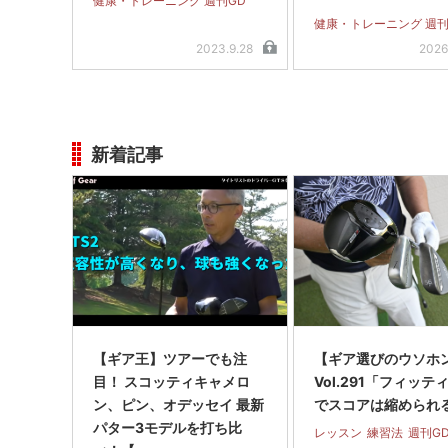
健康・トレーニング 週刊GD
よう
健康・トレーニング 週刊
2023.9.28
2026
新着記事
【ギア王】ツアーでも注
【ギア選びのウソホ
目！ スコッティキャメロ
Vol.291「フィッテ
ン、ピン、オデッセイ 最新
でスコアは縮められ
パター3モデルを打ち比
レッスン
練習法
週刊G