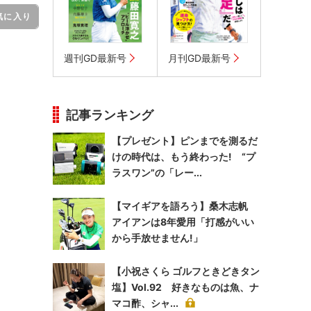
気に入り
週刊GD最新号
月刊GD最新号
記事ランキング
【プレゼント】ピンまでを測るだ
けの時代は、もう終わった! “プ
ラスワン”の「レー...
【マイギアを語ろう】桑木志帆
アイアンは8年愛用「打感がいい
から手放せません!」
【小祝さくら ゴルフときどきタン
塩】Vol.92 好きなものは魚、ナ
マコ酢、シャ...