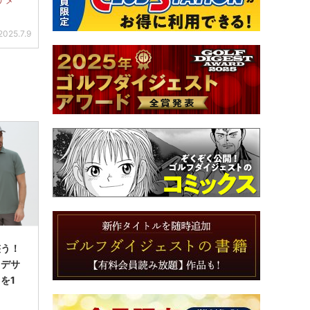
ナメ
2025.7.9
整う！
るデサ
を1