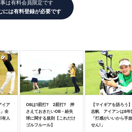
記事は有料会員限定です
むには有料登録が必要です
アイア
OBは1罰打? 2罰打? 押
【マイギアを語ろう
ボ」全
さえておきたいOB・紛失
志帆 アイアンは8年
川有人
球に関する規則【これだけ
「打感がいいから手
ゴルフルール】
せん!」