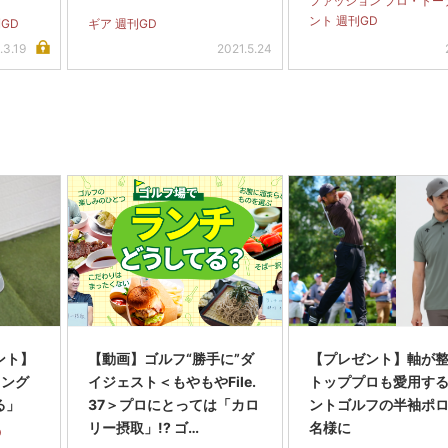
ファッション プロ・トー
ント 週刊GD
GD
ギア 週刊GD
.3.19
2021.5.24
ント】
【動画】ゴルフ“勝手に”ダ
【プレゼント】軸が
ィング
イジェスト＜もやもやFile.
トッププロも愛用す
る」
37＞プロにとっては「カロ
ントゴルフの半袖ポロ
リー摂取」!? ゴ…
名様に
D