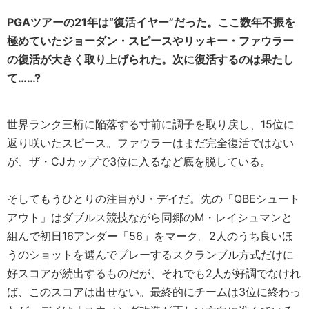
PGAツアーの21年は“復活イヤー”だった。ここ数年不振を
極めていたジョーダン・スピースやリッキー・ファウラー
の復活が大きく取り上げられた。次に復活するのは果たし
て……?
世界ランク三桁に陥落する寸前に調子を取り戻し、15位に
返り咲いたスピース。ファウラーはまだ完全復活ではない
が、ザ・CJカップで3位に入るなど底を脱している。
そしてもうひとりの注目がJ・デイだ。先の「QBEシュート
アウト」はダブルス競技ながら同郷のM・レイシュマンと
組んで初日16アンダー「56」をマーク。2人のうち良いほ
うのショットを選んでプレーするスクランブル方式だけに
好スコアが続出するものだが、それでも2人が好調でなけれ
ば、このスコアは出せない。最終的にチームは3位に終わっ