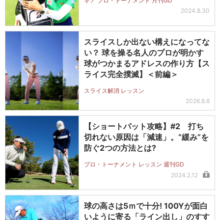
ギア プロ・トーナメント 月刊GD
2024.8.30
スライスしか出ない構えになってな
い？ 球を操る名人のプロが明かす
球がつかまるアドレスの作り方【ス
ライス完全撲滅】＜前編＞
スライス解消 レッスン
2026.8.6
【ショートパット攻略】#2 打ち
切れない原因は「減速」。“緩み”を
防ぐ2つの方法とは?
プロ・トーナメント レッスン 週刊GD
2024.2.12
球の高さは5ｍで十分! 100Yが面白
いように寄る「ライン出し」のすす