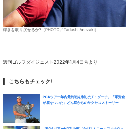
輝きを取り戻せるか?（PHOTO／Tadashi Anezaki）
週刊ゴルフダイジェスト2022年1月4日号より
こちらもチェック!
PGAツアー年内最終戦を制したT・グーチ。「軍資金
が底をついた」どん底からのサクセスストーリー
【PGAツアーHOTLINE】Vol.11 トニー・フィナウ＜