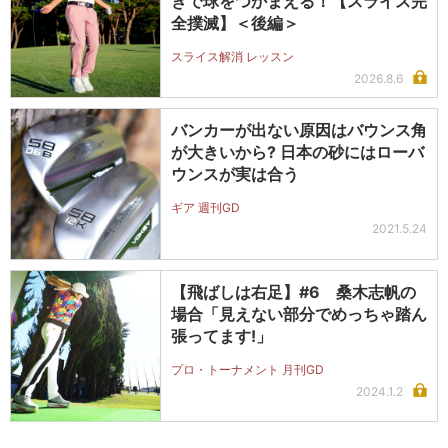
きで球をつかまえる！【スライス完
全撲滅】＜後編＞
スライス解消 レッスン
2026.8.6
バンカーが出ない原因はバウンス角
が大きいから? 日本の砂にはローバ
ウンスが実は合う
ギア 週刊GD
2021.5.24
【飛ばしは右足】#6 桑木志帆の
場合「見えない部分でめっちゃ踏ん
張ってます!」
プロ・トーナメント 月刊GD
2024.1.2