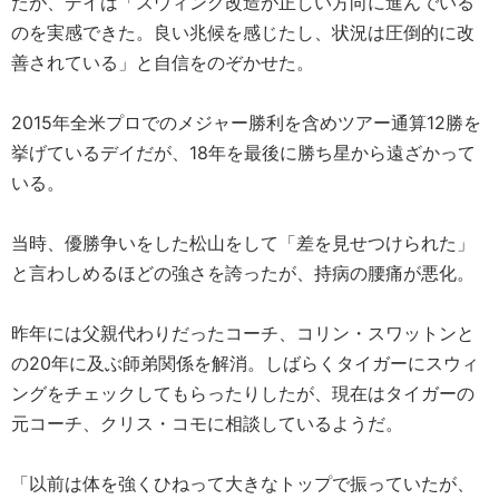
たが、デイは「スウィング改造が正しい方向に進んでいる
のを実感できた。良い兆候を感じたし、状況は圧倒的に改
善されている」と自信をのぞかせた。
2015年全米プロでのメジャー勝利を含めツアー通算12勝を
挙げているデイだが、18年を最後に勝ち星から遠ざかって
いる。
当時、優勝争いをした松山をして「差を見せつけられた」
と言わしめるほどの強さを誇ったが、持病の腰痛が悪化。
昨年には父親代わりだったコーチ、コリン・スワットンと
の20年に及ぶ師弟関係を解消。しばらくタイガーにスウィ
ングをチェックしてもらったりしたが、現在はタイガーの
元コーチ、クリス・コモに相談しているようだ。
「以前は体を強くひねって大きなトップで振っていたが、