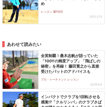
め
レッスン 週刊GD
2021.3.15
あわせて読みたい
全英制覇！桑木志帆が語っていた
「100Yの精度アップ」「飛ばしの
秘密」を再録！ 藤田寛之から直接
受けたパットのアドバイスも
プロ・トーナメント レッスン
2026.8.6
インパクトでクラブを1回転させる
感覚!?「クルリンパ」のクラブさば