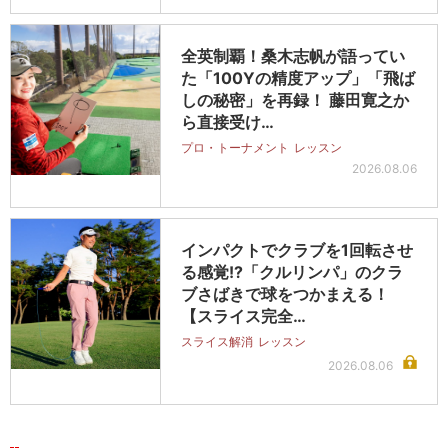
全英制覇！桑木志帆が語ってい
た「100Yの精度アップ」「飛ば
しの秘密」を再録！ 藤田寛之か
ら直接受け…
プロ・トーナメント
レッスン
2026.08.06
インパクトでクラブを1回転させ
る感覚!?「クルリンパ」のクラ
ブさばきで球をつかまえる！
【スライス完全…
スライス解消
レッスン
2026.08.06