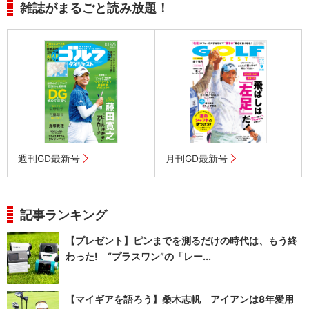
雑誌がまるごと読み放題！
週刊GD最新号
月刊GD最新号
記事ランキング
【プレゼント】ピンまでを測るだけの時代は、もう終
わった! “プラスワン”の「レー...
【マイギアを語ろう】桑木志帆 アイアンは8年愛用