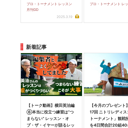
たパットのアドバイ
プロ・トーナメント レッスン
プロ・トーナメント レ
月刊GD
2025.3.19
新着記事
【トーク動画】横田英治編
【今月のプレゼント
⑥本当に役立つ練習は“つ
17回 ニトリレディ
まらない” レッスン・オ
トーナメント」観戦
ブ・ザ・イヤーが語るレッ
を4日間合計20組40