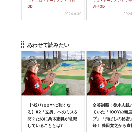
ギア プロ・トーナメント 月刊
プロ・トーナメント レ
GD
週刊GD
2024.8.30
2024
あわせて読みたい
【“残り100Y”に強くな
全英制覇！桑木志帆
る】#2「左奥」へのミスを
ていた「100Yの精
防ぐために桑木志帆が意識
プ」「飛ばしの秘密
していることとは?
録！ 藤田寛之から直