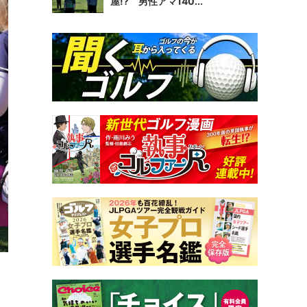
屋!? 男性アマ140...