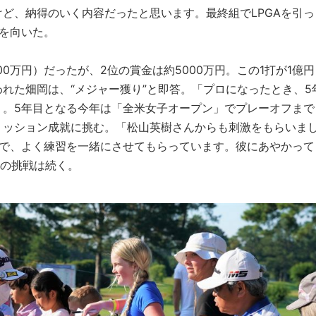
ど、納得のいく内容だったと思います。最終組でLPGAを引っ
を向いた。
00万円）だったが、2位の賞金は約5000万円。この1打が1億円
れた畑岡は、“メジャー獲り”と即答。「プロになったとき、5
」。5年目となる今年は「全米女子オープン」でプレーオフまで
ミッション成就に挑む。「松山英樹さんからも刺激をもらいま
ので、よく練習を一緒にさせてもらっています。彼にあやかって
Aの挑戦は続く。