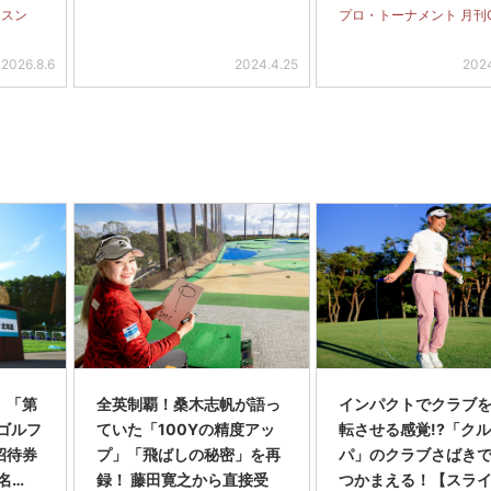
スも
ッスン
プロ・トーナメント 月刊
2026.8.6
2024.4.25
2024
】「第
全英制覇！桑木志帆が語っ
インパクトでクラブを
スゴルフ
ていた「100Yの精度アッ
転させる感覚!?「ク
招待券
プ」「飛ばしの秘密」を再
パ」のクラブさばき
名…
録！ 藤田寛之から直接受
つかまえる！【スラ