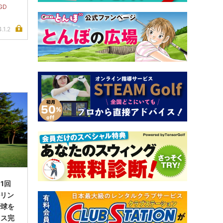
GD
.1.2
1回
ルリン
で球を
イス完