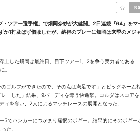
お
プ・ツアー選手権」で畑岡奈紗が大健闘。2日連続『64』をマ
ずか1打及ばず惜敗したが、納得のプレーに畑岡は来季のメジ
浮上した畑岡は最終日、目下ツアー1、2を争う実力者である
とに。
分のゴルフができたので、その点は満足です」とビッグネーム
プレーした」結果、9バーディを奪う快進撃。コルダはスコアを
ディを奪い、2人によるマッチレースの展開となった。
ー5でバンカーにつかまり痛恨のボギー。結果的にそのボギー
まった。