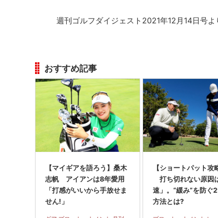
週刊ゴルフダイジェスト2021年12月14日号よ
おすすめ記事
【マイギアを語ろう】桑木
【ショートパット攻略
志帆 アイアンは8年愛用
打ち切れない原因
「打感がいいから手放せま
速」。“緩み”を防ぐ
せん!」
方法とは?