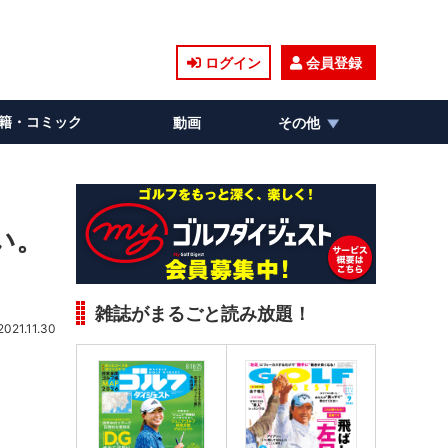
ログイン
会員登録
籍・コミック
動画
その他
い。
雑誌がまるごと読み放題！
2021.11.30