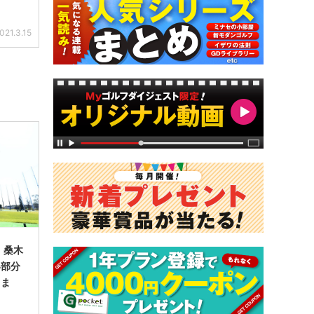
021.3.15
 桑木
い部分
てま