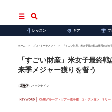
レッスン
ギア
プ
ホーム
プロ・トーナメント
「すごい財産」米女子最終戦は畑岡奈紗が
「すごい財産」米女子最終戦
来季メジャー獲りを誓う
バックナイン
KEYWORD
CMEグループ・ツアー選手権
コ・ジンヨン
ネリー