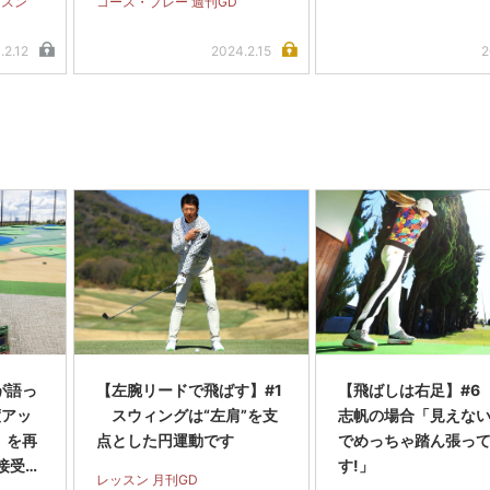
ッスン
コース・プレー 週刊GD
.2.12
2024.2.15
2
が語っ
【左腕リードで飛ばす】#1
【飛ばしは右足】#6
度アッ
スウィングは“左肩”を支
志帆の場合「見えな
」を再
点とした円運動です
でめっちゃ踏ん張っ
接受け
す!」
レッスン 月刊GD