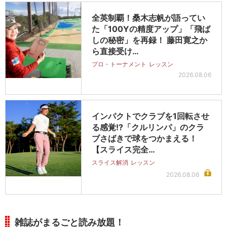
全英制覇！桑木志帆が語ってい
た「100Yの精度アップ」「飛ば
しの秘密」を再録！ 藤田寛之か
ら直接受け…
プロ・トーナメント
レッスン
2026.08.06
インパクトでクラブを1回転させ
る感覚!?「クルリンパ」のクラ
ブさばきで球をつかまえる！
【スライス完全…
スライス解消
レッスン
2026.08.06
雑誌がまるごと読み放題！