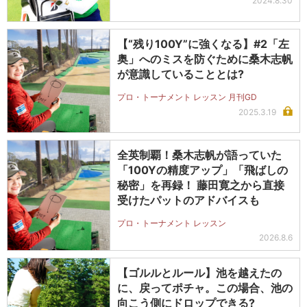
2024.8.30
【“残り100Y”に強くなる】#2「左
奥」へのミスを防ぐために桑木志帆
が意識していることとは?
プロ・トーナメント レッスン 月刊GD
2025.3.19
全英制覇！桑木志帆が語っていた
「100Yの精度アップ」「飛ばしの
秘密」を再録！ 藤田寛之から直接
受けたパットのアドバイスも
プロ・トーナメント レッスン
2026.8.6
【ゴルルとルール】池を越えたの
に、戻ってポチャ。この場合、池の
向こう側にドロップできる?