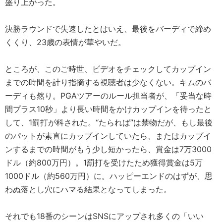
盛り上がった。
決勝ラウンドで失速したとはいえ、最後をバーディで締め
くくり、23歳の表情が華やいだ。
ところが、このご時世、ビデオをチェックしてカップイン
までの時間を計り指摘する視聴者は少なくない。キムのバ
ーディも然り。PGAツアーのルール担当者が、「妥当な時
間プラス10秒」より長い時間をかけカップインを待ったと
して、1罰打が科された。“たられば”は禁物だが、もし最後
のパットが素直にカップインしていたら、またはカップイ
ンするまでの時間がもう少し短かったら、賞金は7万3000
ドル（約800万円）。1罰打を受けたため獲得賞金は5万
1000ドル（約560万円）に。ハッピーエンドのはずが、思
わぬ落とし穴にハマる結果となってしまった。
それでも18番のシーンはSNSにアップされ多くの「いい