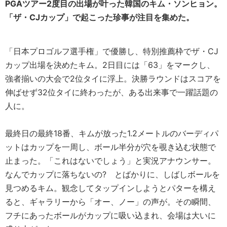
PGAツアー2度目の出場が叶った韓国のキム・ソンヒョン。
「ザ・CJカップ」で起こった珍事が注目を集めた。
「日本プロゴルフ選手権」で優勝し、特別推薦枠でザ・CJ
カップ出場を決めたキム。2日目には「63」をマークし、
強者揃いの大会で2位タイに浮上。決勝ラウンドはスコアを
伸ばせず32位タイに終わったが、ある出来事で一躍話題の
人に。
最終日の最終18番、キムが放った1.2メートルのバーディパ
ットはカップを一周し、ボール半分が穴を覗き込む状態で
止まった。「これはないでしょう」と実況アナウンサー。
なんでカップに落ちないの? とばかりに、しばしボールを
見つめるキム。観念してタップインしようとパターを構え
ると、ギャラリーから「オー、ノー」の声が。その瞬間、
フチにあったボールがカップに吸い込まれ、会場は大いに