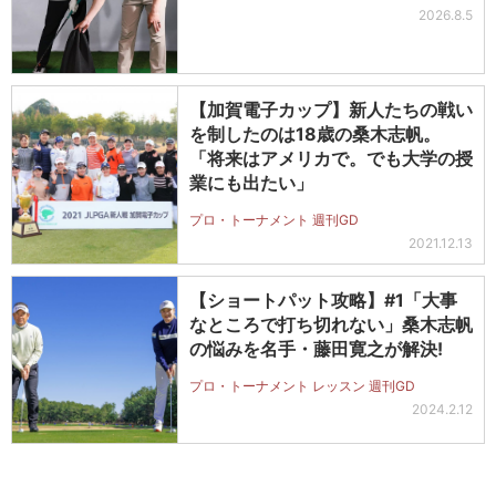
2026.8.5
【加賀電子カップ】新人たちの戦い
を制したのは18歳の桑木志帆。
「将来はアメリカで。でも大学の授
業にも出たい」
プロ・トーナメント 週刊GD
2021.12.13
【ショートパット攻略】#1「大事
なところで打ち切れない」桑木志帆
の悩みを名手・藤田寛之が解決!
プロ・トーナメント レッスン 週刊GD
2024.2.12