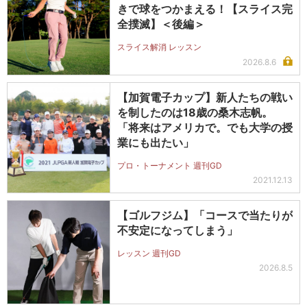
きで球をつかまえる！【スライス完
全撲滅】＜後編＞
スライス解消 レッスン
2026.8.6
【加賀電子カップ】新人たちの戦い
を制したのは18歳の桑木志帆。
「将来はアメリカで。でも大学の授
業にも出たい」
プロ・トーナメント 週刊GD
2021.12.13
【ゴルフジム】「コースで当たりが
不安定になってしまう」
レッスン 週刊GD
2026.8.5