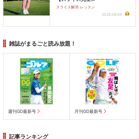
スライス解消
レッスン
2026.08.06
雑誌がまるごと読み放題！
週刊GD最新号
月刊GD最新号
記事ランキング