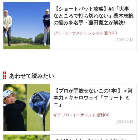
【ショートパット攻略】#1「大事
なところで打ち切れない」桑木志帆
の悩みを名手・藤田寛之が解決!
プロ・トーナメント レッスン 週刊GD
2024.2.12
あわせて読みたい
【プロが手放せないこの1本!】＜河
本力＞キャロウェイ「エリート ミ
ニ」
ギア プロ・トーナメント 週刊GD
2026.5.12