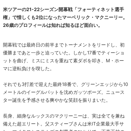
米ツアーの
21-22シーズン
開幕戦「フォーティネット選手
権」で惜しくも2位になったマーベリック・マクニーリー。
26歳のプロフィールは知れば知るほど面白い。
開幕戦では最終日の前半までトーナメントをリードし、初
優勝まであと一歩と迫っていた。しかし17番でティーショ
ットを曲げ、ミスにミスを重ねて素ダボを叩き、M・ホー
マに逆転負けを喫した。
それでも3打差で迎えた最終18番で、グリーンエッジから10
メートルのイーグルパットを沈めガッツポーズ。ニュース
ター誕生を予感させる爽やかな笑顔を振りまいた。
長身、細身なルックスのマクリーニーは、実は全てを兼ね
備えた超エリート。父スティーブさんは米IT企業最大手サ