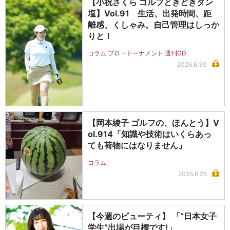
【小祝さくら ゴルフときどきタン
塩】Vol.91 生活、出発時間、距
離感、くしゃみ。自己管理はしっか
りと！
コラム プロ・トーナメント 週刊GD
2026.6.30
【岡本綾子 ゴルフの、ほんとう】V
ol.914「知識や技術はいくらあっ
ても荷物にはなりません」
コラム
2026.6.28
【今週のビューティ】 「“日本女子
学生”出場が目標です!」