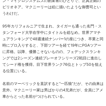
ン・マイクロシステムズの創業者のひとりで、正真正銘の
ビリオネア。マクニーリーは絵に描いたような御曹司とい
うわけだ。
95年カリフォルニアで生まれ、タイガーも通った名門・ス
タンフォード大学在学中にタイトルを総なめ。世界アマチ
ュアランキングで48週連続ナンバー1の座につき、卒業と同
時にプロ入りすると、下部ツアーを経て19年にPGAツアー
に昇格。以降、優勝こそないものの、フェデックスランキ
ングでは2シーズン連続プレーオフシリーズ2戦目に進出し
てシード権を獲得。目下世界ランク76位とトップ50を狙え
る位置にいる。
名前のマーベリックを直訳すると“一匹狼”だが、その由来は
意外。マクニーリー家は男ばかりの4兄弟だが、全員にアメ
車からとった名前がつけられている。