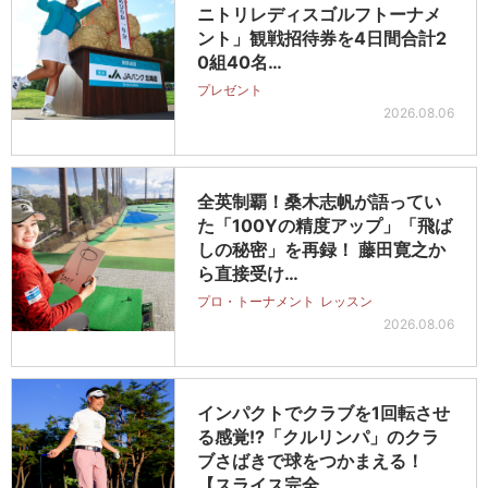
ニトリレディスゴルフトーナメ
ント」観戦招待券を4日間合計2
0組40名…
プレゼント
2026.08.06
全英制覇！桑木志帆が語ってい
た「100Yの精度アップ」「飛ば
しの秘密」を再録！ 藤田寛之か
ら直接受け…
プロ・トーナメント
レッスン
2026.08.06
インパクトでクラブを1回転させ
る感覚!?「クルリンパ」のクラ
ブさばきで球をつかまえる！
【スライス完全…