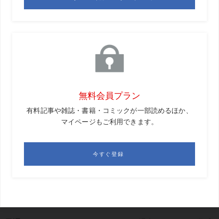
われる」と答えると思うんですよ。
GD
道徳教育としても、そう教わってきましたからね。
黒宮
でもそれは、傾斜が少ないフェアウェイや、よく整
備された平坦なグリーンであればこそ。アメリカのように
起伏の多いフェアウェイやグリーンでのプレーになってく
ると変わってくると思います。
目澤
日本の女子ツアーでは、例えば「1＋1＝2」という数
式があって、それが勝利に繋がると分かったら、この数式
をいかに繰り返して解くかが勝負になってくるわけです。
GD
つまり、単純な繰り返しの練習に、どれだけ時間をか
けたかが重要になるわけですね。