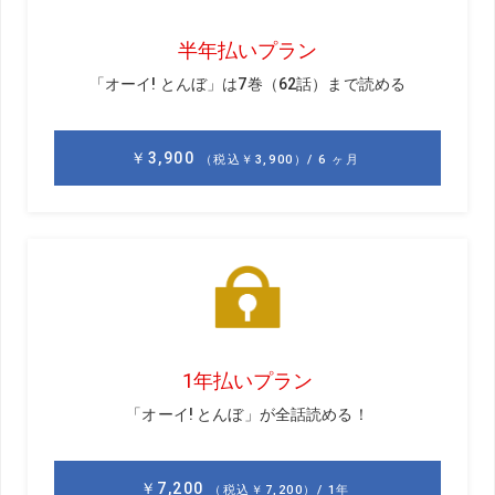
前回のお話はこちら
GD
6月の全米女子オープンでキャディをして、何か感じ
たことがあったと聞きました。
黒宮
ショットの落とし所がちょっとズレただけで、結果
が大きく変わってしまうケースをけっこう目にしました
ね。要するに、良いショットを打っても結果に繋がらない
ことがあるということです。以前、あるテレビの番組で
（松山）英樹が「努力は報われますか?」という質問に対し
て「NO」の札を上げていたんですよ。PGAツアーの選手た
ちは、良いショットを打っても結果に繋がらないことがあ
るというのを日常的に体験しているわけですから、いい意
味でそういう思考になるんだと思いますよね。でも、日本
のプレーヤーに聞くと、多分、ほとんどの人は「努力は報