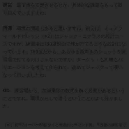
黒宮
最下点を安定させるとか、具体的な課題をもって取
り組んでいますよね。
目澤
環境の問題もあると思いますね。例えば、ミュアフ
ィールドビレッジ（※2）はジャック・ニクラスの設計コー
スですが、練習場は180度対面で球が打てるような設計にな
っています。180度だから、あらゆる風向きのショットを練
習場で打てるわけじゃないですか。ターゲットも距離もバ
リエーションを考えて作られて、改めてジャックって凄い
なって思いましたね。
GD
練習場から、加減乗除の数式を解く必要があるという
ことですね。環境からして違うということがよく分りまし
た。
（※1）初日2オーバー60位タイと出遅れたラウンド後、日没後の練習場で