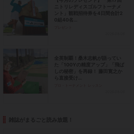
【今月のプレゼント】「第17回
ニトリレディスゴルフトーナメ
ント」観戦招待券を4日間合計2
0組40名…
プレゼント
2026.08.06
全英制覇！桑木志帆が語ってい
た「100Yの精度アップ」「飛ば
しの秘密」を再録！ 藤田寛之か
ら直接受け…
プロ・トーナメント
レッスン
2026.08.06
雑誌がまるごと読み放題！