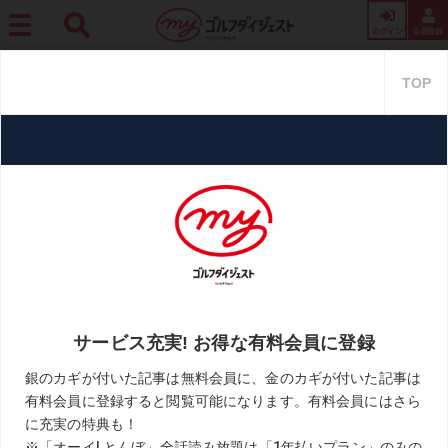
ログイン
会員登録
ホーム
プロ・トーナメント
【世界基準を追いかけろ!】Vol.53 努力が報われるとは
限らない。それがPGAツアーという場所
【世界基準を追いかけろ!】Vol.5
3 努力が報われるとは限らない。
それがPGAツアーという場所
2021.09.04
目澤＆黒宮「世界基準を追いかけろ!」
KEYWORD
PGAツアー
ブライソン・デシャンボー
松山英樹
目澤秀憲
黒宮幹仁
お気に入り