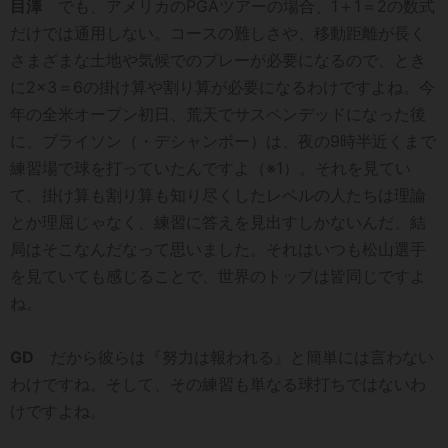
目澤
でも、アメリカのPGAツアーの場合、1＋1＝2の数式
だけでは通用しない。コースの難しさや、移動距離が長く
さまざまな土地や気候でのプレーが必要になるので、とき
に2×3＝6の掛け算や割り算が必要になるわけですよね。今
年の全米オープン初日、荒天でサスペンデッドになった後
に、ブライソン（・デシャンボー）は、夜の9時半近くまで
練習場で球を打っていたんですよ（※1）。それを見てい
て、掛け算も割り算も知り尽くしたレベルの人たちは理論
とか理屈じゃなく、練習に答えを見出すしかないんだ、結
局はそこなんだなって思いました。それはいつも松山選手
を見ていても感じることで、世界のトップは皆同じですよ
ね。
GD
だから彼らは『努力は報われる』と簡単には言わない
わけですね。そして、その練習も単なる球打ちではないわ
けですよね。