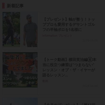
新着記事
【プレゼント】軸が整う！トッ
ププロも愛用するデサントゴル
フの半袖ポロを1名様に
information
プレゼント
2026.08.08
【トーク動画】横田英治編⑥本
当に役立つ練習は“つまらない”
レッスン・オブ・ザ・イヤーが
語るレッスン…
動画
2026.08.06