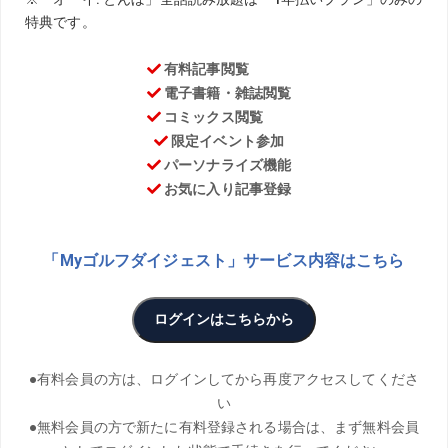
TEXT／Masaaki Furuya ILLUST／Koji Watanabe
松山英樹のコーチを務める目澤秀憲、松田鈴英のコーチを
務める黒宮幹仁。新進気鋭の2人のコーチが、ゴルフの最先
端を語る当連載。今回は日本とPGAツアーでの“努力”とい
う言葉の認識の違いについて話してくれた。