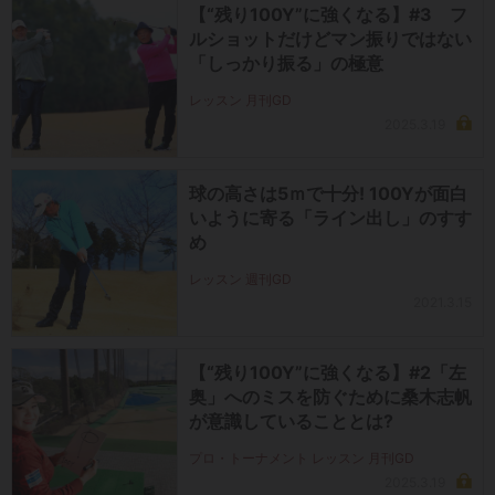
【“残り100Y”に強くなる】#3 フ
ルショットだけどマン振りではない
「しっかり振る」の極意
レッスン 月刊GD
2025.3.19
球の高さは5ｍで十分! 100Yが面白
いように寄る「ライン出し」のすす
め
レッスン 週刊GD
2021.3.15
【“残り100Y”に強くなる】#2「左
奥」へのミスを防ぐために桑木志帆
が意識していることとは?
プロ・トーナメント レッスン 月刊GD
2025.3.19