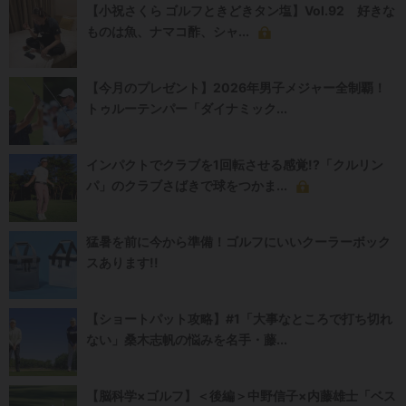
【小祝さくら ゴルフときどきタン塩】Vol.92 好きな
ものは魚、ナマコ酢、シャ...
【今月のプレゼント】2026年男子メジャー全制覇！
トゥルーテンパー「ダイナミック...
インパクトでクラブを1回転させる感覚!?「クルリン
パ」のクラブさばきで球をつかま...
猛暑を前に今から準備！ゴルフにいいクーラーボック
スあります!!
【ショートパット攻略】#1「大事なところで打ち切れ
ない」桑木志帆の悩みを名手・藤...
【脳科学×ゴルフ】＜後編＞中野信子×内藤雄士「ベス