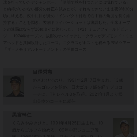
球を打っていたデシャンボー。「暗闇で球を打つことには慣れている」
と納得がいかない部分の修正を試みたが、それもできないまま夜9時30分
頃に終える。夜中に目が覚め「インパクト付近で右手首の角度を長く維
持する」ことを閃き、翌朝ドライバーショットは復調した。全米オープ
ンの連覇はならず26位タイに終わった。（※2）ミュアフィールドビレッ
ジ……1974年オープン。故郷のオハイオ州にニクラスがデズモンド・ミュ
アヘッドと共同設計したコース。ニクラスがホストを務めるPGAツアー
「ザ・メモリアルトーナメント」の開催コース
目澤秀憲
めざわひでのり。1991年2月17日生まれ。13歳
からゴルフを始め、日大ゴルフ部を経てプロコ
ーチに。TPIレベル3を取得。2021年1月より松
山英樹のコーチに就任
黒宮幹仁
くろみやみきひと。1991年4月25日生まれ。10
歳からゴルフを始める。09年中部ジュニア優
勝。12年関東学生優勝。日大ゴルフ部出身。松