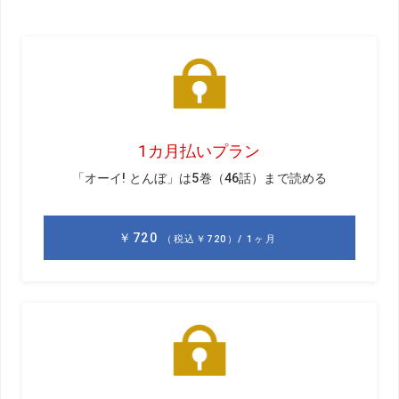
「ローカルで勝ち上がって出場権を得たプロと友だちになりまし
た。お互いにがんばって、また来年会えるといいなぁって思いま
す」写真左から塚田、J・プラクター、P・チェリー、プラクターの
キャディ。プラクター92 位タイ、チェリー140 位で決勝ラウンドへ
進めず
今シーズン最後となるシニアメジャー、全英シニアオープ
ン（英国・サニングデールCC）に昨年の賞金ランキング10
位以内の出場資格で参戦した塚田好宣プロ。初挑戦で8位タ