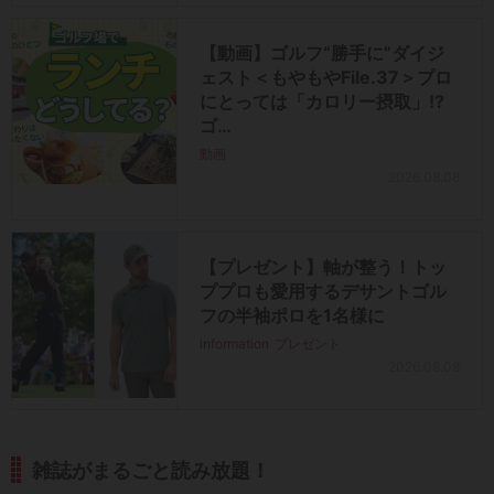
【動画】ゴルフ“勝手に”ダイジ
ェスト＜もやもやFile.37＞プロ
にとっては「カロリー摂取」!?
ゴ…
動画
2026.08.08
【プレゼント】軸が整う！トッ
ププロも愛用するデサントゴル
フの半袖ポロを1名様に
information
プレゼント
2026.08.08
雑誌がまるごと読み放題！