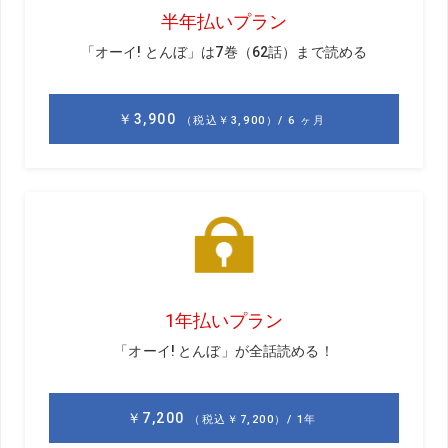
イという好成績を収めたが、コロナ禍のメジャーはいろい
ろと制約が多かったと語る。
「出発の2日前にヨーロピアンツアーが申請コードを送って
きて、その登録を済ませないと飛行機に乗れないのだけ
ど、うまくいかなくて。何とかクリアして到着し、そこか
らは隔離免除の特別措置に従いました」
移動はレンタカーで、ゴルフ場と指定ホテルの行き来の
み。外食は禁止。期間中に2回、PCR検査を受けるなどが免
除の条件だったという。試合会場でもコロナ対策の規制が
敷かれていた。
「少し勝手が違いましたが、やはりメジャーは格別。挑戦
できてよかったです」