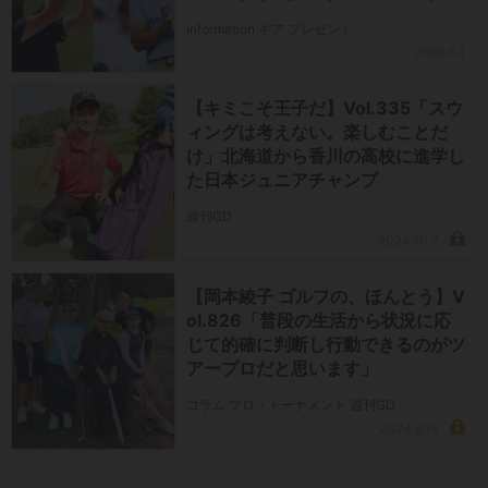
（#5～#PW）＋ICONグリップセ
information ギア プレゼント
ットを抽選で2名に！
2026.8.1
【キミこそ王子だ】Vol.335「スウ
ィングは考えない。楽しむことだ
け」北海道から香川の高校に進学し
た日本ジュニアチャンプ
週刊GD
2024.10.7
【岡本綾子 ゴルフの、ほんとう】V
ol.826「普段の生活から状況に応
じて的確に判断し行動できるのがツ
アープロだと思います」
コラム プロ・トーナメント 週刊GD
2024.8.18