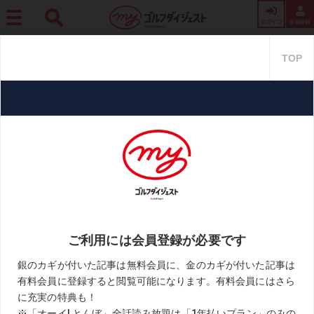
ログイン
会員登録
ホーム
プロ・トーナメント
全英シニア初挑戦で8位タイ! 塚田好宣が現地の様子を
レポート!
全英シニア初挑戦で8位タイ! 塚
田好宣が現地の様子をレポート!
2021.08.19
プロ汁!ごっくん
KEYWORD
コロナ
中山正芳
全英シニアオープン
塚田好宣
お気に入り