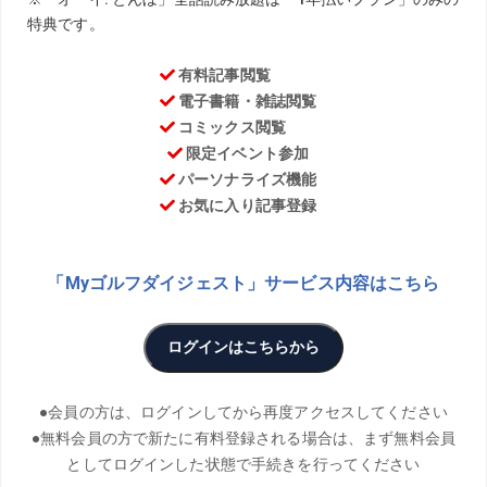
PHOTO／Yoshinobu Tsukada、Masayoshi Nakayama
7月22日～25日に開催された全英シニアオープンでシニア
のメジャーに初挑戦し、8位タイの好成績を残した塚田好宣
プロ。コロナ禍での海外メジャーの様子をレポートしても
らった。
塚田好宣
つかだよしのぶ。1969 年生まれ、千葉県出身。ツアー1勝。大学卒
業後、アメリカ、オーストラリアと渡り歩き、日本のプロテストは
1999 年に合格。2年前にシニア入り