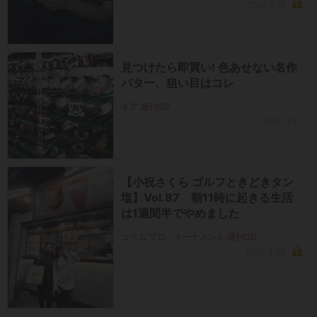
2026.5.19
見つけたら即買い! 色あせない名作
パター、狙い目はコレ
ギア 週刊GD
2021.3.17
【小祝さくら ゴルフときどきタン
塩】Vol.87 朝11時に起きる生活
は1週間半でやめました
コラム プロ・トーナメント 週刊GD
2026.4.29