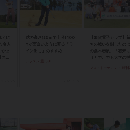
構えに
球の高さは5ｍで十分! 100
【加賀電子カップ】
る名人
Yが面白いように寄る「ラ
ちの戦いを制したのは
つかま
イン出し」のすすめ
の桑木志帆。「将来
【スラ
リカで。でも大学の
レッスン 週刊GD
編＞
も出たい」
プロ・トーナメント 週刊
2026.8.6
2021.3.15
20