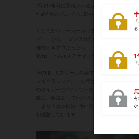
ズは17年秋に開催される大学の対抗戦・ウォ
ため7月のバルバソル選手権にはアマチュアで
ところがウォーカーカップにはまさかの落選
ビューが1シーズン遅れたのは確かです。春
権のときプロだったら……と残念がる声もあ
張れ!」と応援するナイスガイなんです。
その後、Qスクールを経て下部ツアーからのプ
ンダクラシック。この年は、4度の手術を経
のタイガーと2サムで一緒に回ったのがバー
腹に、解説をしていたボクには落ち着いている
ーより上位の8位に食い込んだゴルフには非凡
初優勝しています。