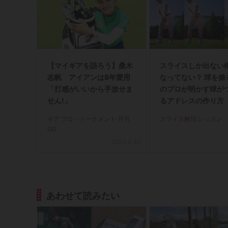
【マイギアを語ろう】桑木
スライスしか出ない
志帆 アイアンは8年愛用
なってない？ 球を操
「打感がいいから手放せま
のプロが明かす球が
せん!」
るアドレスの作り方
イス完全撲滅】＜前
ギア プロ・トーナメント 月刊
スライス解消 レッスン
GD
2024.8.30
あわせて読みたい