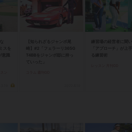
くな
【知られざるジャンボ尾
練習場の経営者に聞
ミスを
崎】#2「フェラーリ365G
「アプローチ」が上
が意識
T4BBをジャンボ邸に持っ
る練習術
ていった」
レッスン 月刊GD
ッスン
コラム 週刊GD
.3.19
2022.8.19