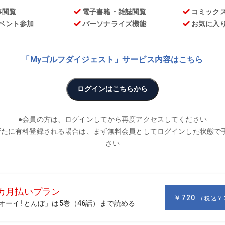
お
利きプロ・佐藤信人が、いま注目しているプレーヤーについて
」。今週の注目選手はバルスパー選手権で初優勝を遂げたサム
シュー・ウルフなど、次代を担う25歳以下の若手がしのぎを
パー選手権で初優勝、続くバイロン・ネルソンで2位となり、よ
身、24歳のサム・バーンズです。
代では5～6番手といった印象のバーンズですが、アマチュア
。全米ジュニアゴルフ協会の最優秀選手に選ばれ、地元のルイ
に選ばれ、2年では15戦に出場し4勝をマーク。大学ゴルフの最
しました。その後、2年で大学を辞めプロ転向します。
生との兼ね合いから通常5月か6月になるもの。ところがバー