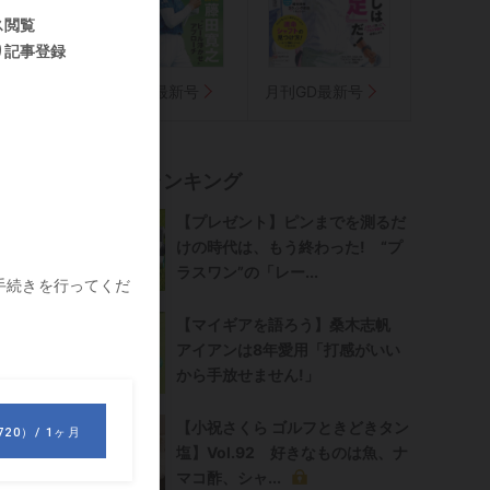
気に入り
熱
週刊GD最新号
月刊GD最新号
・
記事ランキング
削
【プレゼント】ピンまでを測るだ
う
けの時代は、もう終わった! “プ
ラスワン”の「レー...
【マイギアを語ろう】桑木志帆
時
アイアンは8年愛用「打感がいい
ジ
から手放せません!」
【小祝さくら ゴルフときどきタン
塩】Vol.92 好きなものは魚、ナ
マコ酢、シャ...
ン