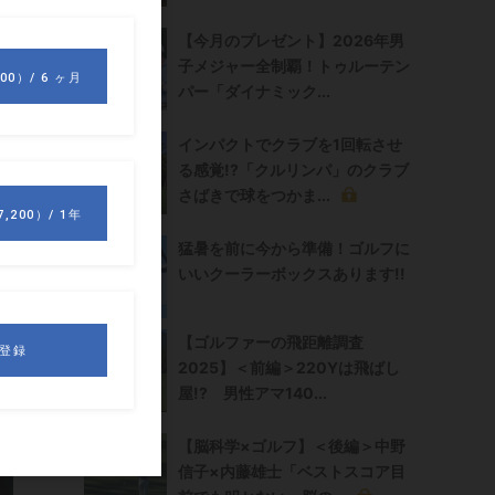
の
【今月のプレゼント】2026年男
子メジャー全制覇！トゥルーテン
パー「ダイナミック...
デ
手
インパクトでクラブを1回転させ
る感覚!?「クルリンパ」のクラブ
さばきで球をつかま...
猛暑を前に今から準備！ゴルフに
ホ
いいクーラーボックスあります!!
【ゴルファーの飛距離調査
ガ
2025】＜前編＞220Yは飛ばし
で
屋!? 男性アマ140...
【脳科学×ゴルフ】＜後編＞中野
信子×内藤雄士「ベストスコア目