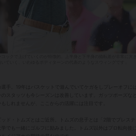
ーコックで上げていくのが特徴的。上半身と下半身の捻転差が非常に大
抜いていく、いわゆるボディターンの代表のようなスウィングです」
選手。19年はバスケットで遊んでいてケガをしプレーオフに
ンのスタッツも今シーズンは改善しています。ガッツポーズな
かもしれませんが、ここからの活躍には注目です。
ビッド・トムズとはご近所。トムズの息子とは「2階でプレステ
大学でも一緒にゴルフに励みました。トムズ以外はプロ転向後
のルイジアナの期待の星なのです。