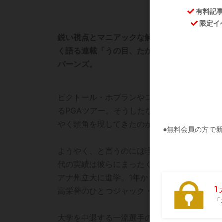
鋭い視点とマニアックな解説でお馴染みの目
く語る連載「うの目、たかの目、さとうの目
バーンズ。
ビクトール・ホブランやコリン・モリカワ、マ
るPGAツアー。そうしたなかで5月のバルス
やく頭角を現してきたのがルイジアナ州立大出
ようやく、と言うのには理由があります。同年
代の実績は彼らにまったく引けを取りません
アナ州立大に進学。1年からオールアメリカン
高栄誉のひとつジャック・ニクラス賞も獲得
大学を中退する一流選手のプロ転向は、全米学