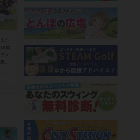
新人た
18歳
はアメ
授業に
GD
21.12.13