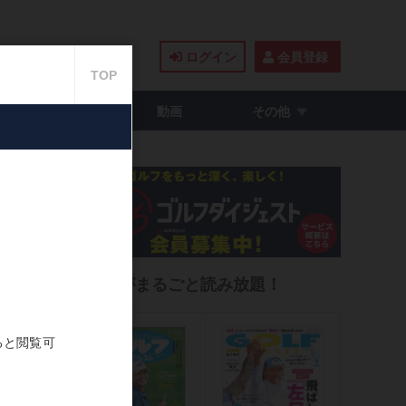
ログイン
会員登録
籍・コミック
動画
その他
待の
雑誌がまるごと読み放題！
2021.07.16