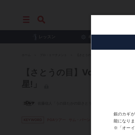
レッスン
ギア
プ
ホーム
プロ・トーナメント
【さとうの目】Vol.212 サム・バーンズ「
【さとうの目】Vol.212 
星!」
佐藤信人「うの目たかの目さとうの目」
KEYWORD
PGAツアー
サム・バーンズ
佐藤信人