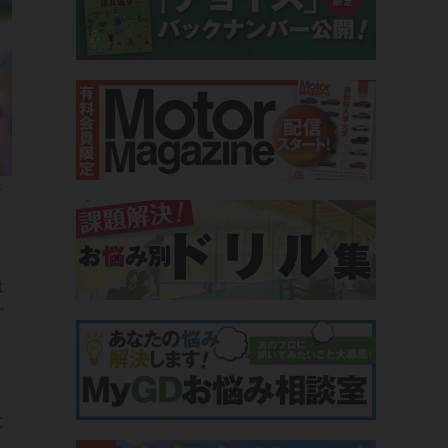
き
は
ど
に