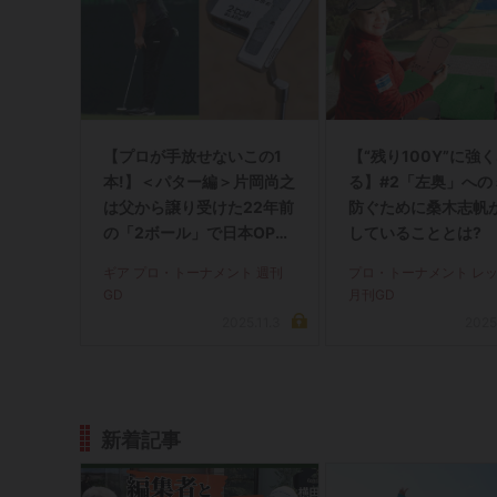
【プロが手放せないこの1
【“残り100Y”に強
本!】＜パター編＞片岡尚之
る】#2「左奥」への
は父から譲り受けた22年前
防ぐために桑木志帆
の「2ボール」で日本OP制
していることとは?
覇!
ギア プロ・トーナメント 週刊
プロ・トーナメント レ
GD
月刊GD
2025.11.3
2025
新着記事