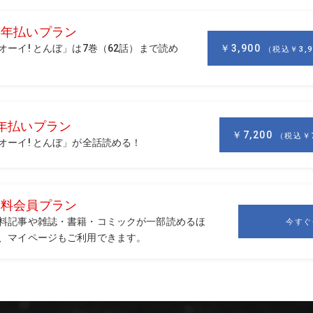
ーカーカップへの出場と、その後のプロ転向を表明します。そ
出場、6位に入る健闘を見せました。
。選出方法を巡ってゴルフ界に物議を醸しました。これでプロ
にプロ転向して推薦で何試合か出ていれば、前出のバルバソル選
りました。でも当人はウォーカーカップでは「アメリカチーム頑
ロ生活が始まりますが、その存在をアピールしたのは18年の
てタイガーが復活を果たした年。この試合の最終日、赤黒ウェア
ンズでした。「緊張して何も覚えていない」とのコメントとは裏
ように見えたし、2バーディ・ノーボギーの68で回り、タイ
なものを感じました。さらにホンダの1カ月後には下部ツアー