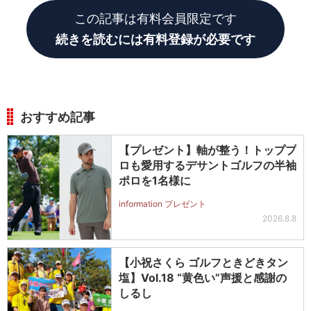
この記事は有料会員限定です
続きを読むには有料登録が必要です
おすすめ記事
【プレゼント】軸が整う！トッププ
ロも愛用するデサントゴルフの半袖
ポロを1名様に
information プレゼント
2026.8.8
【小祝さくら ゴルフときどきタン
塩】Vol.18 “黄色い”声援と感謝の
しるし