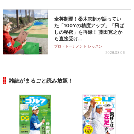
全英制覇！桑木志帆が語ってい
た「100Yの精度アップ」「飛ば
しの秘密」を再録！ 藤田寛之か
ら直接受け…
プロ・トーナメント
レッスン
2026.08.06
雑誌がまるごと読み放題！