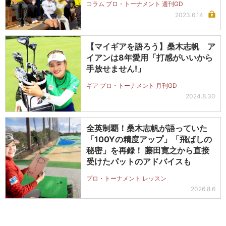
コラム プロ・トーナメント 週刊GD
2023.6.14
【マイギアを語ろう】桑木志帆 ア
イアンは8年愛用「打感がいいから
手放せません!」
ギア プロ・トーナメント 月刊GD
2024.8.30
全英制覇！桑木志帆が語っていた
「100Yの精度アップ」「飛ばしの
秘密」を再録！ 藤田寛之から直接
受けたパットのアドバイスも
プロ・トーナメント レッスン
2026.8.6