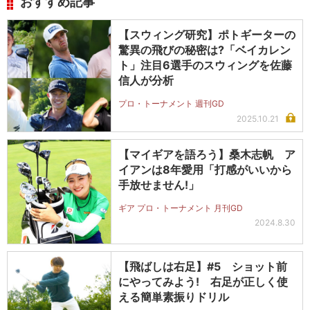
おすすめ記事
【スウィング研究】ポトギーターの
驚異の飛びの秘密は?「ベイカレン
ト」注目6選手のスウィングを佐藤
信人が分析
プロ・トーナメント 週刊GD
2025.10.21
【マイギアを語ろう】桑木志帆 ア
イアンは8年愛用「打感がいいから
手放せません!」
ギア プロ・トーナメント 月刊GD
2024.8.30
【飛ばしは右足】#5 ショット前
にやってみよう! 右足が正しく使
える簡単素振りドリル