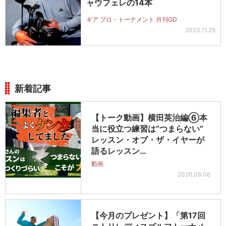
ャウフェレの14本
ギア プロ・トーナメント 月刊GD
2023.11.28
新着記事
【トーク動画】横田英治編⑥本
当に役立つ練習は“つまらない”
レッスン・オブ・ザ・イヤーが
語るレッスン…
動画
2026.08.06
【今月のプレゼント】「第17回