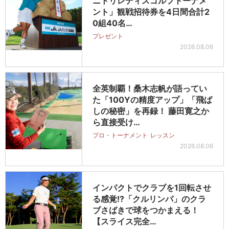
ニトリレディスゴルフトーナメ
ント」観戦招待券を4日間合計2
0組40名…
プレゼント
2026.08.06
全英制覇！桑木志帆が語ってい
た「100Yの精度アップ」「飛ば
しの秘密」を再録！ 藤田寛之か
ら直接受け…
プロ・トーナメント
レッスン
2026.08.06
インパクトでクラブを1回転させ
る感覚!?「クルリンパ」のクラ
ブさばきで球をつかまえる！
【スライス完全…