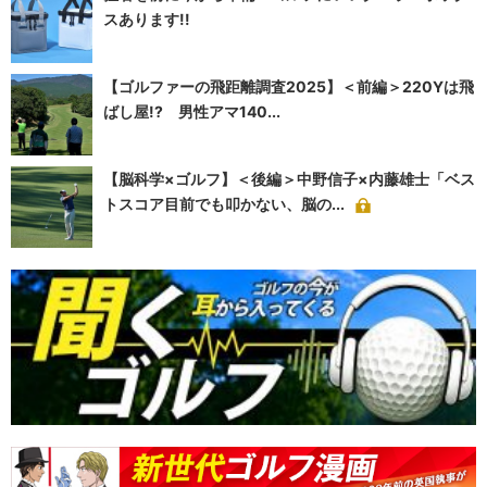
スあります!!
【ゴルファーの飛距離調査2025】＜前編＞220Yは飛
ばし屋!? 男性アマ140...
【脳科学×ゴルフ】＜後編＞中野信子×内藤雄士「ベス
トスコア目前でも叩かない、脳の...