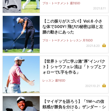
プロ・トーナメント 週刊GD
2021.8.11
【この振りがスゴい!】Vol.6 小さ
な体で300Y! 飛びの秘密は頭と左
腰の動きにあった
プロ・トーナメント レッスン 月刊GD
2021.8.20
【世界トップに学ぶ激“厚”インパク
ト】シャウフェレ流は「トップとフ
ォローでL字を作る」
レッスン 週刊GD
2021.10.21
【マイギアを語ろう】「1Wへの信
頼感が勝負を分ける」ザンダー・シ