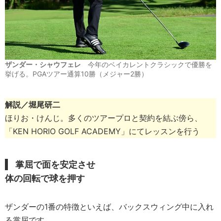
ザンダー・シャウフェレ
今年のベイカレントクラシックで優勝を
挙げる。PGAツアー通算10勝（メジャー2勝）
解説／
堀尾研二
ほりお・けんじ。多くのツアープロと契約を結ぶ傍ら、
「KEN HORIO GOLF ACADEMY」にてレッスンを行う
掌屈で面を安定させ
体の回転で球を押す
ザンダーの1番の特徴といえば、バックスウィング中に入れ
る掌屈です。