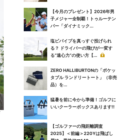
【今月のプレゼント】2026年男
子メジャー全制覇！トゥルーテン
パー「ダイナミック...
塩ビパイプを真っすぐ投げられ
る？ ドライバーの飛びが一変す
る“遠心力”の使い方【...
ZERO HALLIBURTONの「ポケッ
タブル ランドリートート」（非売
品）を...
猛暑を前に今から準備！ゴルフに
いいクーラーボックスあります!!
ギ
【ゴルファーの飛距離調査
2025】＜前編＞220Yは飛ばし