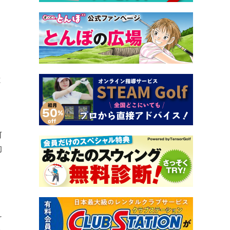
と
何
的
け