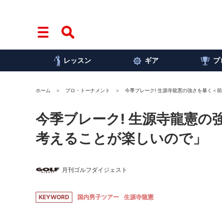
レッスン
ギア
プ
ホーム
プロ・トーナメント
今季ブレーク! 生源寺龍憲の強さを暴く＜
今季ブレーク! 生源寺龍憲
考えることが楽しいので」
月刊ゴルフダイジェスト
KEYWORD
国内男子ツアー
生源寺龍憲