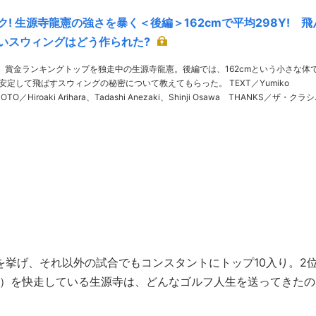
! 生源寺龍憲の強さを暴く＜後編＞162cmで平均298Y! 飛
いスウィングはどう作られた?
、賞金ランキングトップを独走中の生源寺龍憲。後編では、162cmという小さな体
定して飛ばすスウィングの秘密について教えてもらった。 TEXT／Yumiko
HOTO／Hiroaki Arihara、Tadashi Anezaki、Shinji Osawa THANKS／ザ・クラ
クゴルフ倶楽部 生源寺龍憲 しょうげんじ……
を挙げ、それ以外の試合でもコンスタントにトップ10入り。2
在）を快走している生源寺は、どんなゴルフ人生を送ってきたの