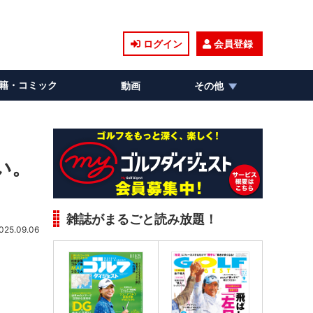
ログイン
会員登録
籍・コミック
動画
その他
い。
雑誌がまるごと読み放題！
025.09.06