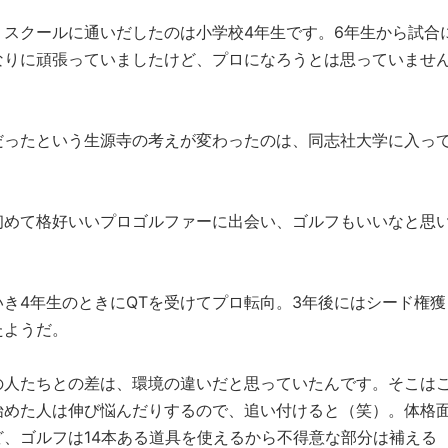
スクールに通いだしたのは小学校4年生です。6年生から試合
なりに頑張っていましたけど、プロになろうとは思っていませ
だったという生源寺の考えが変わったのは、同志社大学に入っ
初めて格好いいプロゴルファーに出会い、ゴルフもいいなと思
き4年生のときにQTを受けてプロ転向。3年後にはシード権獲
たようだ。
の人たちとの差は、環境の違いだと思っていたんです。そこは
始めた人は伸び悩んだりするので、追い付けると（笑）。体格
、ゴルフは14本ある道具を使えるから不得意な部分は補える