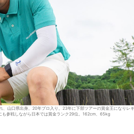
れ、山口県出身。20年プロ入り。23年に下部ツアーの賞金王になりレ
参戦しながら日本では賞金ランク29位。162cm、65kg