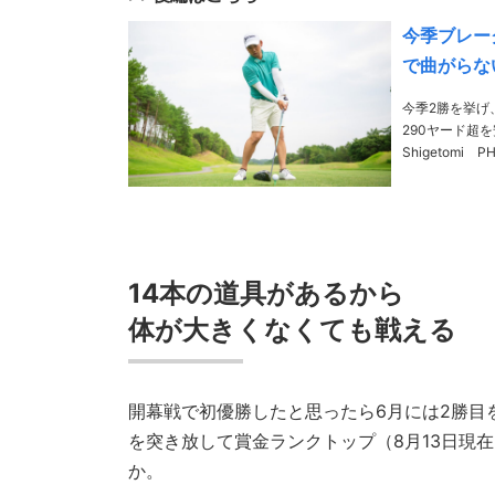
今季ブレーク
で曲がらな
今季2勝を挙げ
290ヤード超を安
Shigetomi P
14本の道具があるから
体が大きくなくても戦え
る
開幕戦で初優勝したと思ったら6月には2勝目
を突き放して賞金ランクトップ（8月13日現
か。