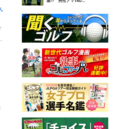
屋!? 男性アマ140...
ん
で
シッ
位