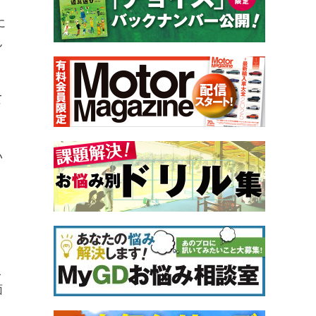
に
ん
て
い
こ
面