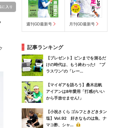
気に入り
っ
週刊GD最新号
月刊GD最新号
記事ランキング
・ク
【プレゼント】ピンまでを測るだ
けの時代は、もう終わった! “プ
ラスワン”の「レー...
【マイギアを語ろう】桑木志帆
アイアンは8年愛用「打感がいい
から手放せません!」
【小祝さくら ゴルフときどきタン
塩】Vol.92 好きなものは魚、ナ
マコ酢、シャ...