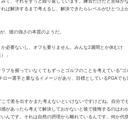
てみて、それをずっと繰り返しています。練習だけだと意味が
ければ解決するまで考えるし、解決できたらレベルがひとつ上
ろが、彼の強さの本質のようだ。
とか必要ないし、オフも要りません。みんな2週間とか休むけ
笑）」
ラブを握っていなくてもずっとゴルフのことを考えている“ゴ
チロー選手と重なるイメージがあり、目標としているPGAでも
どこで差を出すかまた考えないといけないですけどね。自分で
和感があったら考えて解決しておかないと後で後悔するのはわ
ないんです。それは自然の摂理から離れているんです。何か代