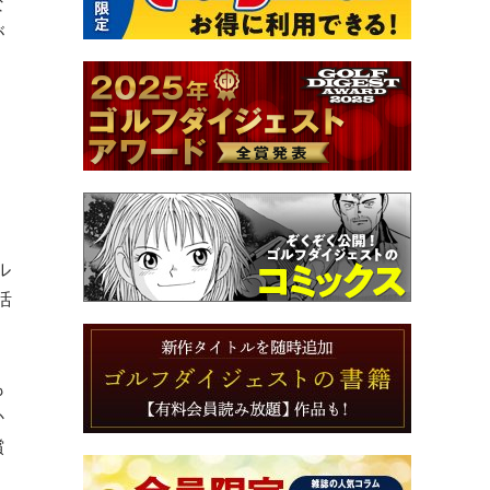
な
が
ル
活
も
か
償