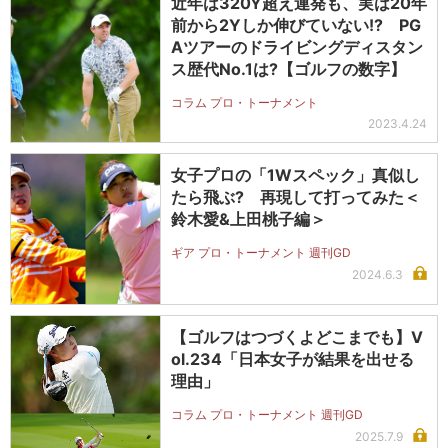
近年は320Y超え連発も、実は20年
前から2Yしか伸びていない!? PG
Aツアーのドライビングディスタン
ス歴代No.1は?【ゴルフの数字】
コラム プロ・トーナメント
2023.4.24
女子プロの「1Wスペック」真似し
たら飛ぶ? 再現して打ってみた＜
鈴木愛&上田桃子編＞
ギア プロ・トーナメント 週刊GD
2024.6.3
【ゴルフはつづくよどこまでも】V
ol.234「日本女子が結果を出せる
理由」
コラム プロ・トーナメント 週刊GD
2025.7.9