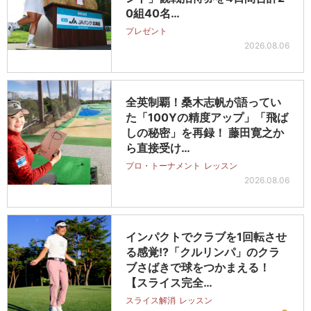
0組40名…
プレゼント
2026.08.06
全英制覇！桑木志帆が語ってい
た「100Yの精度アップ」「飛ば
しの秘密」を再録！ 藤田寛之か
ら直接受け…
プロ・トーナメント
レッスン
2026.08.06
インパクトでクラブを1回転させ
る感覚!?「クルリンパ」のクラ
ブさばきで球をつかまえる！
【スライス完全…
スライス解消
レッスン