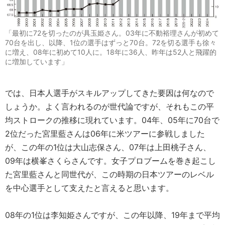
「最初に72を切ったのが具玉姫さん。03年に不動裕理さんが初めて
70台を出し、以降、1位の選手はずっと70台。72を切る選手も徐々
に増え、08年に初めて10人に。18年に36人、昨年は52人と飛躍的
に増加しています」
では、日本人選手がスキルアップしてきた要因は何なので
しょうか。よく言われるのが世代論ですが、それもこの平
均ストロークの推移に現れています。04年、05年に70台で
2位だった宮里藍さんは06年に米ツアーに参戦しました
が、この年の1位は大山志保さん、07年は上田桃子さん、
09年は横峯さくらさんです。女子プロブームを巻き起こし
た宮里藍さんと同世代が、この時期の日本ツアーのレベル
を中心選手として支えたと言えると思います。
08年の1位は李知姫さんですが、この年以降、19年まで平均