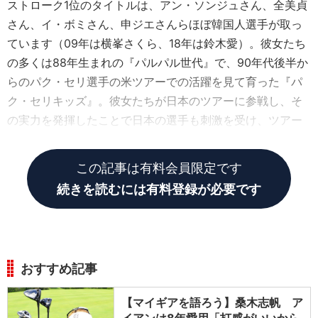
ストローク1位のタイトルは、アン・ソンジュさん、全美貞
さん、イ・ボミさん、申ジエさんらほぼ韓国人選手が取っ
ています（09年は横峯さくら、18年は鈴木愛）。彼女たち
の多くは88年生まれの『パルパル世代』で、90年代後半か
らのパク・セリ選手の米ツアーでの活躍を見て育った『パ
ク・セリキッズ』。彼女たちが日本のツアーに参戦し、そ
の実力を発揮したことで日本の選手も刺激を受け、ツアー
のレベルの底上げになったことは間違いありません。
この記事は有料会員限定です
続きを読むには有料登録が必要です
おすすめ記事
【マイギアを語ろう】桑木志帆 ア
イアンは8年愛用「打感がいいから