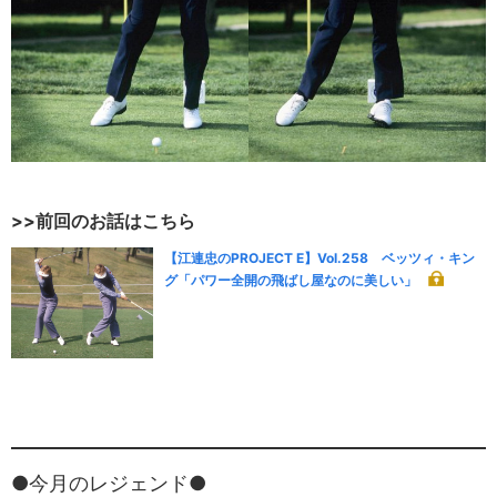
>>前回のお話はこちら
【江連忠のPROJECT E】Vol.258 ベッツィ・キン
グ「パワー全開の飛ばし屋なのに美しい」
●今月のレジェンド●