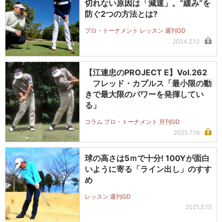
切れない原因は「減速」。“緩み”を
防ぐ2つの方法とは?
プロ・トーナメント レッスン 週刊GD
2024.2.12
【江連忠のPROJECT E】Vol.262
フレッド・カプルス「最小限の動
きで最大限のパワーを発揮してい
る」
コラム プロ・トーナメント 月刊GD
2025.7.16
球の高さは5ｍで十分! 100Yが面白
いように寄る「ライン出し」のすす
め
レッスン 週刊GD
2021.3.15