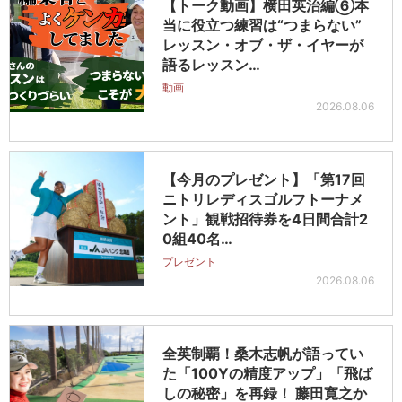
【トーク動画】横田英治編⑥本
当に役立つ練習は“つまらない”
レッスン・オブ・ザ・イヤーが
語るレッスン…
動画
2026.08.06
【今月のプレゼント】「第17回
ニトリレディスゴルフトーナメ
ント」観戦招待券を4日間合計2
0組40名…
プレゼント
2026.08.06
全英制覇！桑木志帆が語ってい
た「100Yの精度アップ」「飛ば
しの秘密」を再録！ 藤田寛之か