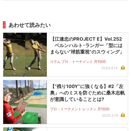
あわせて読みたい
【江連忠のPROJECT E】Vol.252
ベルンハルト･ランガー「型には
まらない“球筋重視”のスウィング」
コラム プロ・トーナメント 月刊GD
2024.9.14
【“残り100Y”に強くなる】#2「左
奥」へのミスを防ぐために桑木志帆
が意識していることとは?
プロ・トーナメント レッスン 月刊GD
2025.3.19