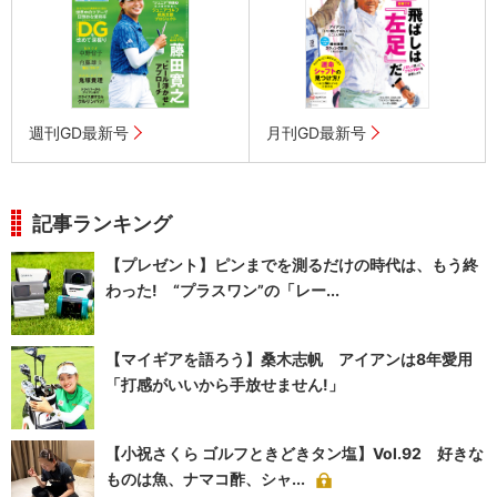
週刊GD最新号
月刊GD最新号
記事ランキング
【プレゼント】ピンまでを測るだけの時代は、もう終
わった! “プラスワン”の「レー...
【マイギアを語ろう】桑木志帆 アイアンは8年愛用
「打感がいいから手放せません!」
【小祝さくら ゴルフときどきタン塩】Vol.92 好きな
ものは魚、ナマコ酢、シャ...