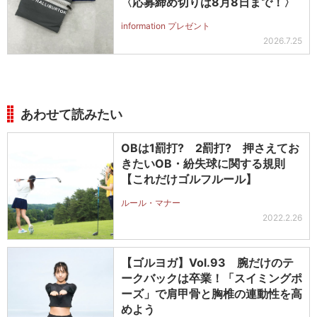
〈応募締め切りは8月8日まで！〉
information プレゼント
2026.7.25
あわせて読みたい
OBは1罰打? 2罰打? 押さえてお
きたいOB・紛失球に関する規則
【これだけゴルフルール】
ルール・マナー
2022.2.26
【ゴルヨガ】Vol.93 腕だけのテ
ークバックは卒業！「スイミングポ
ーズ」で肩甲骨と胸椎の連動性を高
めよう