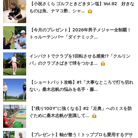
【小祝さくら ゴルフときどきタン塩】Vol.92 好きな
ものは魚、ナマコ酢、シャ...
【今月のプレゼント】2026年男子メジャー全制覇！
トゥルーテンパー「ダイナミック...
インパクトでクラブを1回転させる感覚!?「クルリン
パ」のクラブさばきで球をつかま...
【ショートパット攻略】#1「大事なところで打ち切れ
ない」桑木志帆の悩みを名手・藤...
【“残り100Y”に強くなる】#2「左奥」へのミスを防
ぐために桑木志帆が意識して...
【プレゼント】軸が整う！トッププロも愛用するデサ