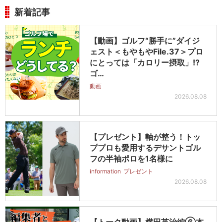
新着記事
【動画】ゴルフ“勝手に”ダイジ
ェスト＜もやもやFile.37＞プロ
にとっては「カロリー摂取」!?
ゴ…
動画
2026.08.08
【プレゼント】軸が整う！トッ
ププロも愛用するデサントゴル
フの半袖ポロを1名様に
information
プレゼント
2026.08.08
【トーク動画】横田英治編⑥本