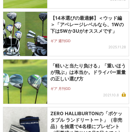
【14本選びの最適解】＜ウッド編
＞「アベレージレベルなら、1Wの
下は5Wか3Uがオススメです」
ギア 週刊GD
2025.11.28
「軽いと当たり負ける」「重いほう
が飛ぶ」は本当か。ドライバー重量
の正しい選び方
ギア 月刊GD
2021.10.8
ZERO HALLIBURTONの「ポケッ
タブル ランドリートート」（非売
品）を抽選で4名様にプレゼント