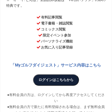
2025年から米シニア（PGAツアー チャンピオンズ）に挑
戦している藤田寛之が、現地での生活や試合の様子をレポ
ート!
PHOTO／BKコーポレーション