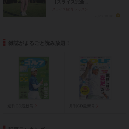
【スライス完全…
スライス解消
レッスン
2026.08.06
雑誌がまるごと読み放題！
週刊GD最新号
月刊GD最新号