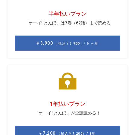
右サイドが下がってしまっていたんです。その結果、右側
に大きな負担がかかっていたのではないか、そう考えまし
た。自己診断ですけどね。
それで静岡・浜松にいるトレーナーに連絡を取り、相談し
ました。今まで感じたことのない痛みだっ たので、病的な
可能性もあるかもしれないと思ったからです。ただ、トレ
ーナーのアドバイスもあり、痛みはだいぶ解消されまし
た。まだ体の心配はありますが、この歳ですからね。
週の後半はダラス近郊のTPCラスコリナスで3日間ほど、練
習をしました。練習環境としては最高です。ドライビング
レンジは350Y近くあり、芝から打てます。コースも池やハ
ザードが効果的に配置され、戦略性が高いです。芹澤さん
のアドバイスを受け、右サイドを高くして振り抜く練習に
も取り組みました。両肩を水平に振るようなイメージに近
いですが、まだまだほど遠い感じです。TPCラスコリナス