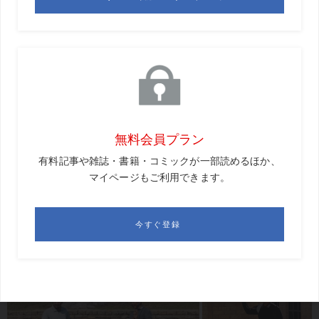
は「バイロン・ネルソンクラシック」が開催されたコース
で、この一帯がリゾート地になっています。リッツカール
トンのホテルもあって、すごく巨大なリゾートって感じで
す。
日曜にはバスケの試合も見に行きました。とても楽しかっ
たです。
来週からカリフォルニア→カリフォルニア→フロリダの3連
戦です。時差もありますし、かなりきつそうです。PGAツ
アーチャンピオンズで戦うには、慣れなくてはなりませ
ん。このきつさも当たり前になるでしょう。