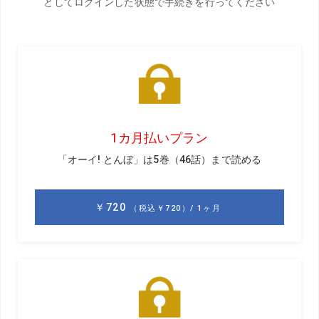
>>前回のお話はこちら
【藤田寛之の米シニア挑戦記】Vol.2「アメリカで出
ちゃいました! 初めてのホールインワン」
今週は試合がないオープンウィーク。1カ月ぶりにテキサス
州フリスコのレンタルハウスに戻ってきました。
先週の「コロガードクラシック」で体の右側の腰やお尻を
痛めてしまい、週の前半はその休養にあてました。なぜ右
サイドが痛むのか? これは師匠・芹澤さんにも指摘されて
いたのですが、ダウンスウィングからインパクトにかけて