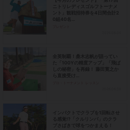
ニトリレディスゴルフトーナメ
ント」観戦招待券を4日間合計2
0組40名…
プレゼント
2026.08.06
全英制覇！桑木志帆が語ってい
た「100Yの精度アップ」「飛ば
しの秘密」を再録！ 藤田寛之か
ら直接受け…
プロ・トーナメント
レッスン
2026.08.06
インパクトでクラブを1回転させ
る感覚!?「クルリンパ」のクラ
ブさばきで球をつかまえる！