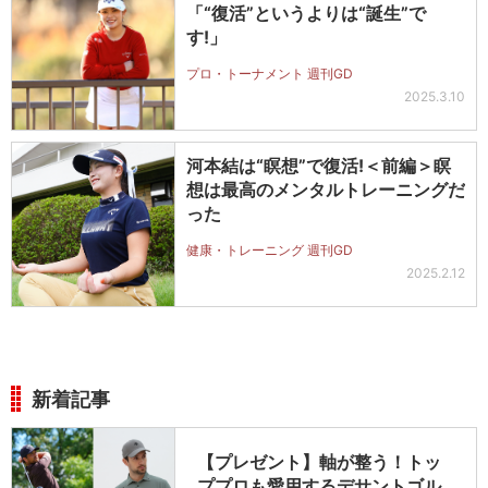
「“復活”というよりは“誕生”で
す!」
プロ・トーナメント 週刊GD
2025.3.10
河本結は“瞑想”で復活!＜前編＞瞑
想は最高のメンタルトレーニングだ
った
健康・トレーニング 週刊GD
2025.2.12
新着記事
【プレゼント】軸が整う！トッ
ププロも愛用するデサントゴル