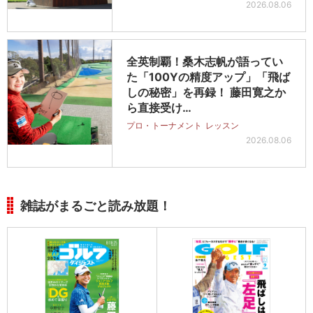
2026.08.06
全英制覇！桑木志帆が語ってい
た「100Yの精度アップ」「飛ば
しの秘密」を再録！ 藤田寛之か
ら直接受け…
プロ・トーナメント
レッスン
2026.08.06
雑誌がまるごと読み放題！