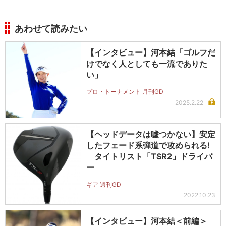
あわせて読みたい
【インタビュー】河本結「ゴルフだ
けでなく人としても一流でありた
い」
プロ・トーナメント 月刊GD
2025.2.22
【ヘッドデータは嘘つかない】安定
したフェード系弾道で攻められる!
タイトリスト「TSR2」ドライバ
ー
ギア 週刊GD
2022.10.23
【インタビュー】河本結＜前編＞