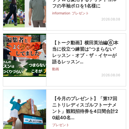
フの半袖ポロを1名様に
information
プレゼント
2026.08.08
【トーク動画】横田英治編⑥本
当に役立つ練習は“つまらない”
レッスン・オブ・ザ・イヤーが
語るレッスン…
動画
2026.08.06
【今月のプレゼント】「第17回
ニトリレディスゴルフトーナメ
ント」観戦招待券を4日間合計2
0組40名…
プレゼント