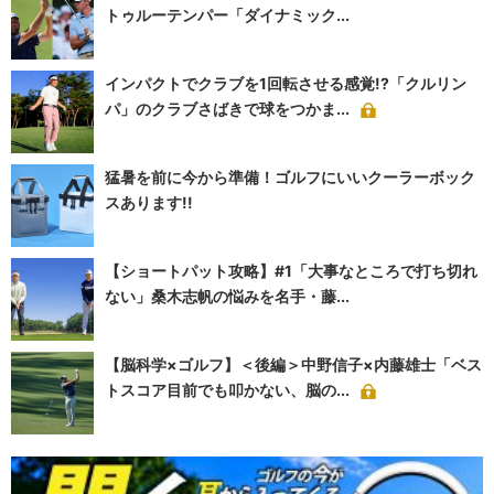
トゥルーテンパー「ダイナミック...
インパクトでクラブを1回転させる感覚!?「クルリン
パ」のクラブさばきで球をつかま...
猛暑を前に今から準備！ゴルフにいいクーラーボック
スあります!!
【ショートパット攻略】#1「大事なところで打ち切れ
ない」桑木志帆の悩みを名手・藤...
【脳科学×ゴルフ】＜後編＞中野信子×内藤雄士「ベス
トスコア目前でも叩かない、脳の...