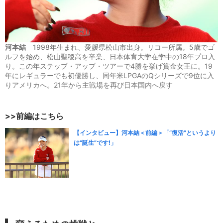
河本結
1998年生まれ、愛媛県松山市出身。リコー所属。5歳でゴ
ルフを始め、松山聖稜高を卒業、日本体育大学在学中の18年プロ入
り。この年ステップ・アップ・ツアーで4勝を挙げ賞金女王に。19
年にレギュラーでも初優勝し、同年米LPGAのQシリーズで9位に入
りアメリカへ。21年から主戦場を再び日本国内へ戻す
>>前編はこちら
【インタビュー】河本結＜前編＞「“復活”というより
は“誕生”です!」