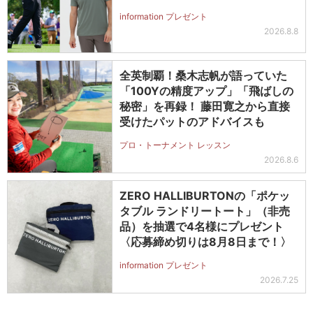
information プレゼント
2026.8.8
全英制覇！桑木志帆が語っていた
「100Yの精度アップ」「飛ばしの
秘密」を再録！ 藤田寛之から直接
受けたパットのアドバイスも
プロ・トーナメント レッスン
2026.8.6
ZERO HALLIBURTONの「ポケッ
タブル ランドリートート」（非売
品）を抽選で4名様にプレゼント
〈応募締め切りは8月8日まで！〉
information プレゼント
2026.7.25