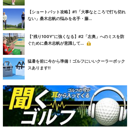
【ショートパット攻略】#1「大事なところで打ち切れ
ない」桑木志帆の悩みを名手・藤...
【“残り100Y”に強くなる】#2「左奥」へのミスを防
ぐために桑木志帆が意識して...
猛暑を前に今から準備！ゴルフにいいクーラーボック
スあります!!