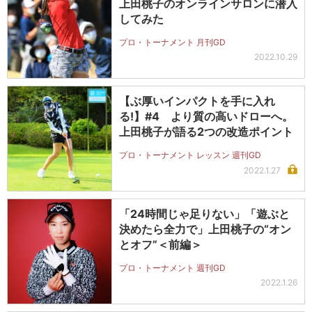
上田桃子のオンラインサロンに潜入
してみた
プロ・トーナメント 月刊GD
2022.10.29
【ぶ厚いインパクトを手に入れ
る!】#4 より質の高いドローへ。
上田桃子が語る2つの改造ポイント
プロ・トーナメント レッスン 週刊GD
2022.1.27
「24時間じゃ足りない」「遊ぶと
決めたら全力で」上田桃子の“オン
とオフ”＜前編＞
プロ・トーナメント 週刊GD
2022.1.26