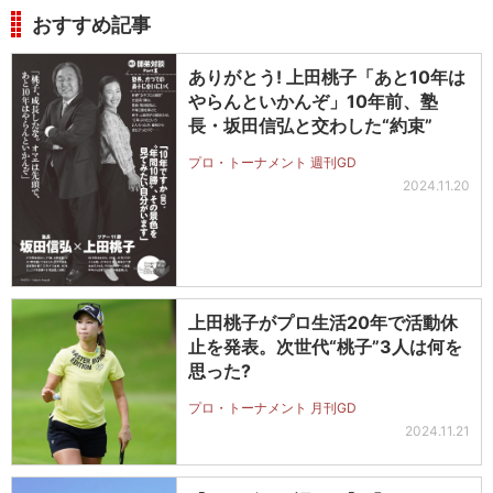
おすすめ記事
ありがとう! 上田桃子「あと10年は
やらんといかんぞ」10年前、塾
長・坂田信弘と交わした“約束”
プロ・トーナメント 週刊GD
2024.11.20
上田桃子がプロ生活20年で活動休
止を発表。次世代“桃子”3人は何を
思った?
プロ・トーナメント 月刊GD
2024.11.21