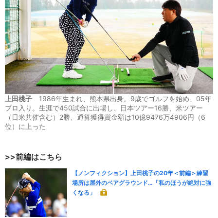
上田桃子
1986年生まれ、熊本県出身。9歳でゴルフを始め、05年
プロ入り。生涯で450試合に出場し、日本ツアー16勝、米ツアー
（日米共催含む）2勝、通算獲得賞金額は10億9476万4906円（6
位）に上った
>>前編はこちら
【ノンフィクション】上田桃子の20年＜前編＞練習
場所は屋外のベアグラウンド…「私のほうが絶対に強
くなる」