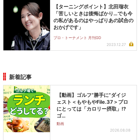
【ターニングポイント】北田瑠衣
「苦しいときは後悔ばかり…でも今
の私があるのはやっぱりあの試合の
おかげです」
プロ・トーナメント 月刊GD
2023.12.27
新着記事
【動画】ゴルフ“勝手に”ダイジ
ェスト＜もやもやFile.37＞プロ
にとっては「カロリー摂取」!?
ゴ…
動画
2026.08.08