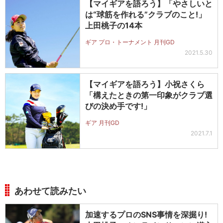
【マイギアを語ろう】「やさしいと
は“球筋を作れる”クラブのこと!」
上田桃子の14本
ギア プロ・トーナメント 月刊GD
2021.5.30
【マイギアを語ろう】小祝さくら
「構えたときの第一印象がクラブ選
びの決め手です!」
ギア 月刊GD
2021.7.1
あわせて読みたい
加速するプロのSNS事情を深掘り!