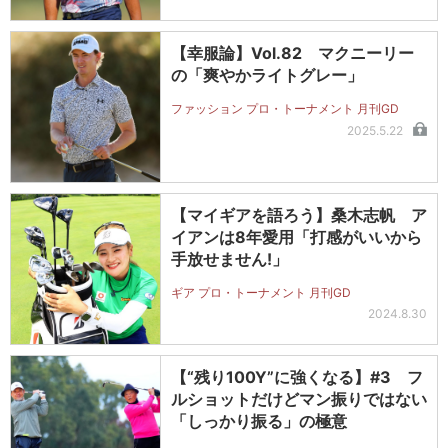
【幸服論】Vol.82 マクニーリー
の「爽やかライトグレー」
ファッション プロ・トーナメント 月刊GD
2025.5.22
【マイギアを語ろう】桑木志帆 ア
イアンは8年愛用「打感がいいから
手放せません!」
ギア プロ・トーナメント 月刊GD
2024.8.30
【“残り100Y”に強くなる】#3 フ
ルショットだけどマン振りではない
「しっかり振る」の極意