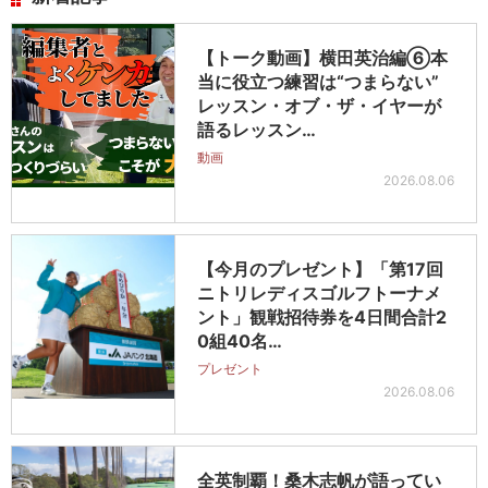
【トーク動画】横田英治編⑥本
当に役立つ練習は“つまらない”
レッスン・オブ・ザ・イヤーが
語るレッスン…
動画
2026.08.06
【今月のプレゼント】「第17回
ニトリレディスゴルフトーナメ
ント」観戦招待券を4日間合計2
0組40名…
プレゼント
2026.08.06
全英制覇！桑木志帆が語ってい