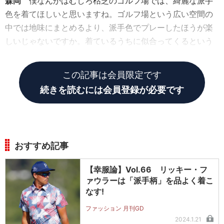
森岡
僕なんかはむしろ枯芝のゴルフ場では、綺麗な派手
色を着てほしいと思いますね。ゴルフ場という広い空間の
中では地味にまとめるより、派手色でプレーしたほうが楽
しいじゃないですか。着ているうちに似合ってくるという
のもありますから、ぜひ挑戦してほしいですね。
この記事は会員限定です
続きを読むには会員登録が必要です
おすすめ記事
【幸服論】Vol.66 リッキー・フ
ァウラーは「派手柄」を品よく着こ
なす!
ファッション 月刊GD
2024.1.21