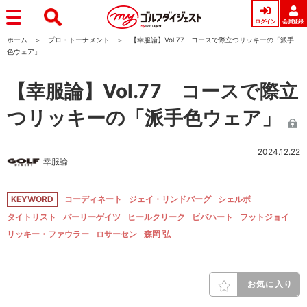
ログイン
会員登録
ホーム
プロ・トーナメント
【幸服論】Vol.77 コースで際立つリッキーの「派手
色ウェア」
【幸服論】Vol.77 コースで際立
つリッキーの「派手色ウェア」
2024.12.22
幸服論
KEYWORD
コーディネート
ジェイ・リンドバーグ
シェルボ
タイトリスト
パーリーゲイツ
ヒールクリーク
ビバハート
フットジョイ
リッキー・ファウラー
ロサーセン
森岡 弘
お気に入り