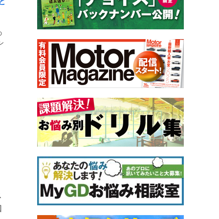
と
の
ン
。
ス
回