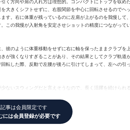
を引く方向や肩の入れ方は理想的。コンパクトにトップを収め
重を大きくシフトせずに、右股関節を中心に回転させるのでヘ
します。右に体重が残っているのに左肩が上がるのを我慢して
す。この我慢が入射角を安定させショットの精度につながって
は、彼のように体重移動をせずに右に軸を保ったままクラブを
動きが強くなりすぎることがあり、その結果としてクラブ軌道
で回転した際、反動で左腰が後ろに引けてしまって、左への引
が少ないスウィングだと言えそうなので、長く活躍を続けられ
の記事は会員限定です
むには会員登録が必要です