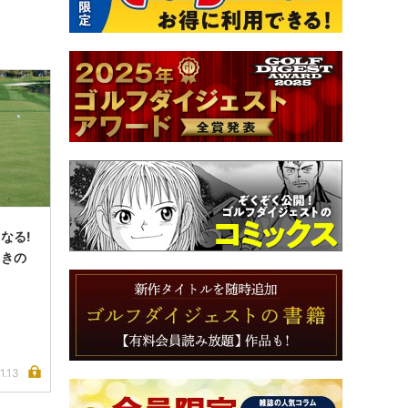
なる!
ときの
ク
1.13