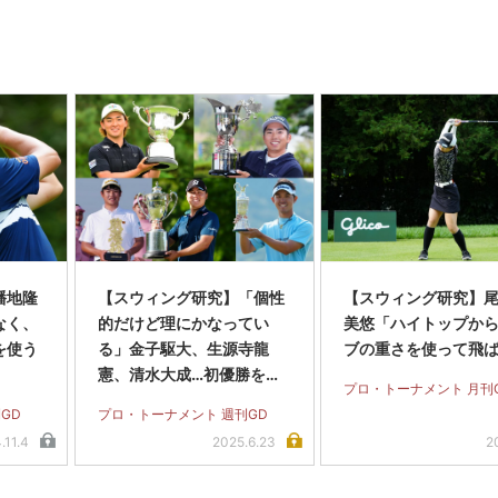
幡地隆
【スウィング研究】「個性
【スウィング研究】
なく、
的だけど理にかなってい
美悠「ハイトップか
を使う
る」金子駆大、生源寺龍
ブの重さを使って飛ば
憲、清水大成…初優勝を挙
プロ・トーナメント 月刊
げた5人のスウィング
GD
プロ・トーナメント 週刊GD
.11.4
2025.6.23
2