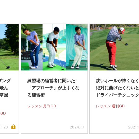
ザンダ
練習場の経営者に聞いた
狭いホールが怖くなく
飛ん
「アプローチ」が上手くな
絶対に曲げたくない
掌屈
る練習術
ドライバーテクニッ
」
レッスン 月刊GD
レッスン 週刊GD
GD
11.20
2024.1.7
2021.1