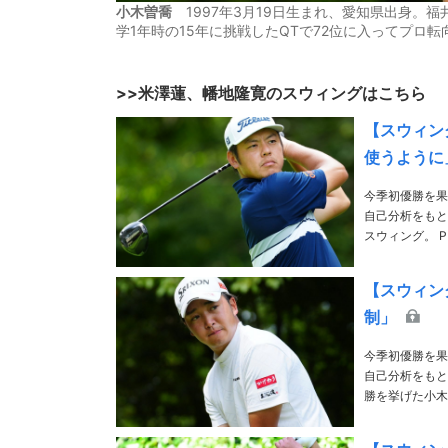
小木曽喬
1997年3月19日生まれ、愛知県出身。
学1年時の15年に挑戦したQTで72位に入ってプロ転
>>米澤蓮、幡地隆寛のスウィングはこちら
【スウィン
使うように
今季初優勝を果
自己分析をもと
スウィング。 PHOTO／Tadashi Anezaki、Hiroyuki Okazawa、Hiroaki Arihara、Yasuo Masuda、
【スウィン
制」
今季初優勝を果
自己分析をもと
勝を挙げた小木曽喬。 PHOTO／Tadashi Anezaki、Hiroyuki Okazaw
Masuda、ARA