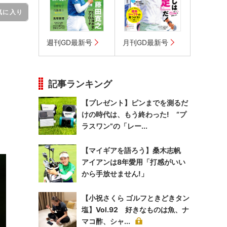
気に入り
週刊GD最新号
月刊GD最新号
記事ランキング
【プレゼント】ピンまでを測るだ
けの時代は、もう終わった! “プ
ラスワン”の「レー...
【マイギアを語ろう】桑木志帆
アイアンは8年愛用「打感がいい
から手放せません!」
【小祝さくら ゴルフときどきタン
塩】Vol.92 好きなものは魚、ナ
マコ酢、シャ...