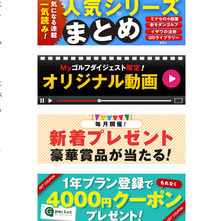
た
ッ
、
い
上
が
っ
る