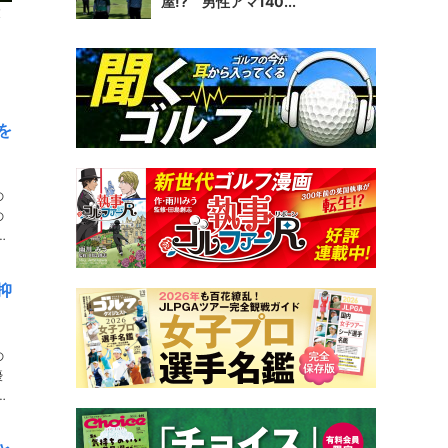
屋!? 男性アマ140...
大
を
の
の
抑
の
優