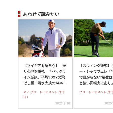
あわせて読みたい
【マイギアを語ろう】「振
【スウィング研究】
り心地を重視」「バックラ
ー・シャウフェレ「“
イン必須」平均302Yの飛
で曲がらない”秘密は
ばし屋・清水大成の14本セ
と強い回転力にあり
ッティング
ギア プロ・トーナメント 月刊
プロ・トーナメント 月刊
GD
2023.3.28
2025.