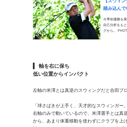
【スウィン
踏み込んで
今季初優勝を果
自己分析をもと
グから。 PHOTO／Tadashi Anezaki、Hiroyuki Okazawa、Hiroaki Arihara、Yasuo Masuda、
軸を右に保ち
低い位置からインパクト
左軸の米澤とは真逆のスウィングだと合田プ
「球さばきが上手く、天才的なスウィンガー
右軸のみで動いているので、米澤選手とは真
から、あまり体重移動を使わずにクラブを上