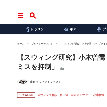
レッスン
ギア
プ
ホーム
プロ・トーナメント
【スウィング研究】小木曽喬「アップライ
【スウィング研究】小木曽喬
ミスを抑制」
週刊ゴルフダイジェスト
KEYWORD
スウィング解説
合田洋
国内男子ツアー
小木曽喬