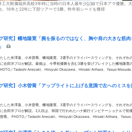
福井工大附属福井高校3年時に当時の日本人最年少記録で日本アマ優勝。
向。16年と22年に下部ツアーで3勝。昨年初シードを獲得
グ研究】幡地隆寛「腕を振るのではなく、胸や肩の大きな筋肉
」
たした米澤蓮、小木曽喬、幡地隆寛、3選手のドライバースウィングを、それぞれ
に合田洋プロが解説。最後は、今季初優勝を含む3勝を挙げブレイクした幡地隆寛
ARAKISHIN、JGTOimages解説／合田洋 ……
グ研究】小木曽喬「アップライトに上げる意識で左へのミスを
たした米澤蓮、小木曽喬、幡地隆寛、3選手のドライバースウィングを、それぞれ
に合田洋プロが解説。2人目は、韓国で行われたハナ銀行インビテーショナルで初
a、Hiroaki Arihara、Yasuo
KISHIN、JGTO images解説／合田洋……