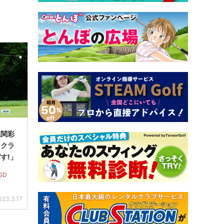
尾関彩
らクラ
す!」
GD
023.3.17