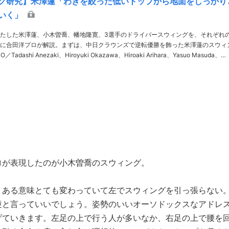
グ研究】米澤蓮「わきを絞った低いトップから地面をしっかり
いく」
たした米澤蓮、小木曽喬、幡地隆寛、3選手のドライバースウィングを、それぞれ
に合田洋プロが解説。まずは、中日クラウンズで逆転優勝を飾った米澤蓮のスウィ
ARAKISHIN、JGTO images解説／合田洋 ……
ロが表現したのが小木曽喬のスウィング。
。ある意味とても変わっていて左でスウィングを引っ張らない
逆と言っていいでしょう。姿勢のいいオーソドックスなアドレ
げていきます。左足の上で行う人が多いなか、右足の上で腰を