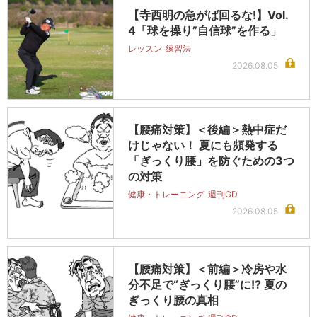
【寺西明の急がば回るな!】Vol.
4「球を操り”自信球”を作る」
レッスン
練習法
2026.08.05
【腰痛対策】＜後編＞熱中症だ
けじゃない！ 夏にも頻発する
「ぎっくり腰」を防ぐための3つ
の対策
健康・トレーニング
週刊GD
2026.08.05
【腰痛対策】＜前編＞冷房や水
分不足で“ぎっくり腰”に!? 夏の
ぎっくり腰の真相