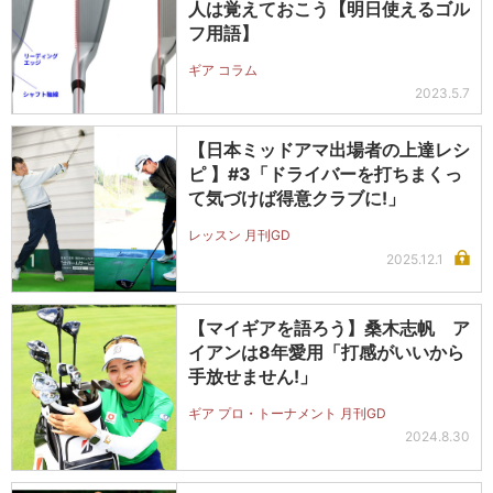
人は覚えておこう【明日使えるゴル
フ用語】
ギア コラム
2023.5.7
【日本ミッドアマ出場者の上達レシ
ピ 】#3「ドライバーを打ちまくっ
て気づけば得意クラブに!」
レッスン 月刊GD
2025.12.1
【マイギアを語ろう】桑木志帆 ア
イアンは8年愛用「打感がいいから
手放せません!」
ギア プロ・トーナメント 月刊GD
2024.8.30