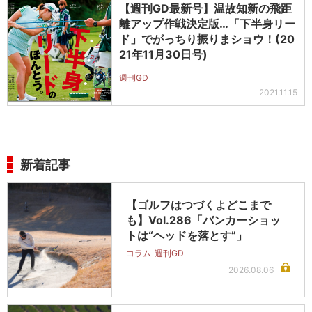
【週刊GD最新号】温故知新の飛距
離アップ作戦決定版…「下半身リー
ド」でがっちり振りまショウ！(20
21年11月30日号)
週刊GD
2021.11.15
新着記事
【ゴルフはつづくよどこまで
も】Vol.286「バンカーショッ
トは“ヘッドを落とす”」
コラム
週刊GD
2026.08.06