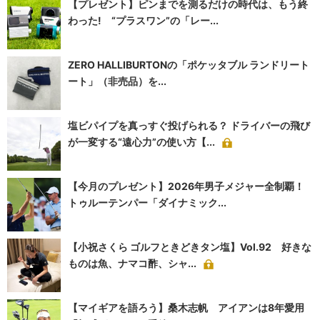
【プレゼント】ピンまでを測るだけの時代は、もう終
わった! “プラスワン”の「レー...
ZERO HALLIBURTONの「ポケッタブル ランドリート
ート」（非売品）を...
塩ビパイプを真っすぐ投げられる？ ドライバーの飛び
が一変する“遠心力”の使い方【...
【今月のプレゼント】2026年男子メジャー全制覇！
トゥルーテンパー「ダイナミック...
【小祝さくら ゴルフときどきタン塩】Vol.92 好きな
ものは魚、ナマコ酢、シャ...
【マイギアを語ろう】桑木志帆 アイアンは8年愛用