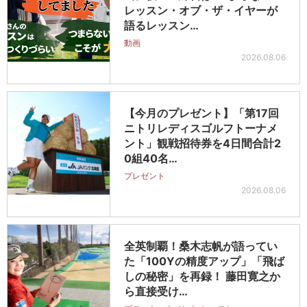
レッスン・オブ・ザ・イヤーが
語るレッスン…
動画
2026.08.06
【今月のプレゼント】「第17回
ニトリレディスゴルフトーナメ
ント」観戦招待券を4日間合計2
0組40名…
プレゼント
2026.08.06
全英制覇！桑木志帆が語ってい
た「100Yの精度アップ」「飛ば
しの秘密」を再録！ 藤田寛之か
ら直接受け…