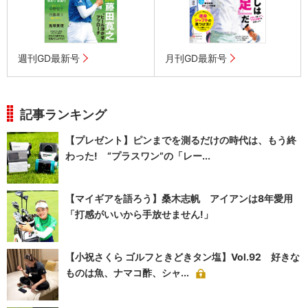
週刊GD最新号
月刊GD最新号
記事ランキング
【プレゼント】ピンまでを測るだけの時代は、もう終
わった! “プラスワン”の「レー...
【マイギアを語ろう】桑木志帆 アイアンは8年愛用
「打感がいいから手放せません!」
【小祝さくら ゴルフときどきタン塩】Vol.92 好きな
ものは魚、ナマコ酢、シャ...