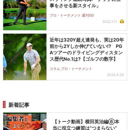
事をさせる新スタイル」
プロ・トーナメント 週刊GD
2022.1.11
近年は320Y超え連発も、実は20年
前から2Yしか伸びていない!? PG
Aツアーのドライビングディスタン
ス歴代No.1は?【ゴルフの数字】
コラム プロ・トーナメント
2023.4.24
新着記事
【トーク動画】横田英治編⑥本
当に役立つ練習は“つまらない”