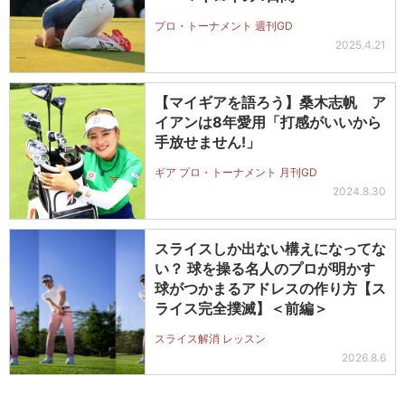
プロ・トーナメント 週刊GD
2025.4.21
【マイギアを語ろう】桑木志帆 ア
イアンは8年愛用「打感がいいから
手放せません!」
ギア プロ・トーナメント 月刊GD
2024.8.30
スライスしか出ない構えになってな
い？ 球を操る名人のプロが明かす
球がつかまるアドレスの作り方【ス
ライス完全撲滅】＜前編＞
スライス解消 レッスン
2026.8.6