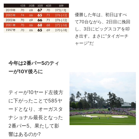
優勝した年は、初日はすべ
て70台ながら、2日目に挽回
し、3日にビッグスコアを叩
き出す。まさに“タイガーチ
ャージ”だ
今年は2番パー5のティ
ーが10Y後ろに
ティーが10ヤード左後方
に下がったことで585ヤ
ードとなり、オーガスタ
ナショナル最長となった
2番パー5。果たして影
響はあるのか?