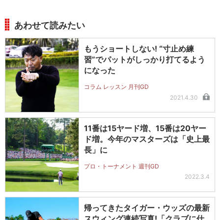
あわせて読みたい
もうショートしない! “寸止め練
習”でパットがしっかり打てるよう
になった
コラム レッスン 月刊GD
2021.4.30
11番は15ヤード増、15番は20ヤー
ド増。今年のマスターズは「史上最
長」に
プロ・トーナメント 週刊GD
2022.3.4
帰ってきたタイガー・ウッズの最新
スウィング連続写真!「クラブに仕