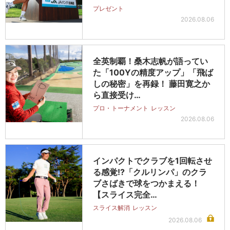
プレゼント
2026.08.06
全英制覇！桑木志帆が語ってい
た「100Yの精度アップ」「飛ば
しの秘密」を再録！ 藤田寛之か
ら直接受け…
プロ・トーナメント
レッスン
2026.08.06
インパクトでクラブを1回転させ
る感覚!?「クルリンパ」のクラ
ブさばきで球をつかまえる！
【スライス完全…
スライス解消
レッスン
2026.08.06