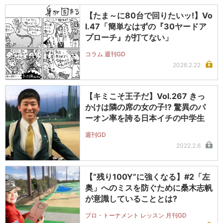
【たま～に80台で回りたいッ!】Vo
l.47「簡単なはずの『30ヤードア
プローチ』が打てない」
コラム 週刊GD
2026.2.22
【キミこそ王子だ】Vol.267 きっ
かけは隣の席の女の子!? 驚異のパ
ーオン率を誇る日本イチの中学生
週刊GD
2022.2.6
【“残り100Y”に強くなる】#2「左
奥」へのミスを防ぐために桑木志帆
が意識していることとは?
プロ・トーナメント レッスン 月刊GD