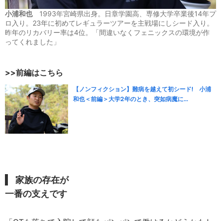
小浦和也
1993年宮崎県出身。日章学園高、専修大学卒業後14年プ
ロ入り。23年に初めてレギュラーツアーを主戦場にしシード入り。
昨年のリカバリー率は4位。「間違いなくフェニックスの環境が作
ってくれました」
>>前編はこちら
【ノンフィクション】難病を越えて初シード! 小浦
和也＜前編＞大学2年のとき、突如病魔に…
家族の存在が
一番の支えです