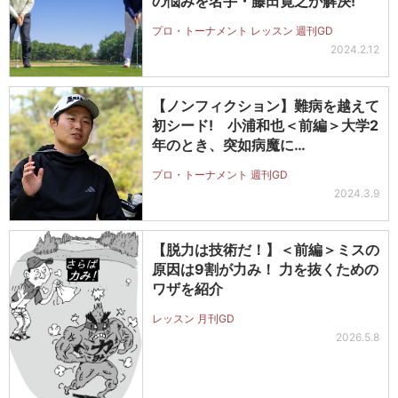
の悩みを名手・藤田寛之が解決!
プロ・トーナメント レッスン 週刊GD
2024.2.12
【ノンフィクション】難病を越えて
初シード! 小浦和也＜前編＞大学2
年のとき、突如病魔に…
プロ・トーナメント 週刊GD
2024.3.9
【脱力は技術だ！】＜前編＞ミスの
原因は9割が力み！ 力を抜くための
ワザを紹介
レッスン 月刊GD
2026.5.8