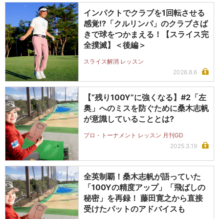
インパクトでクラブを1回転させる
感覚!?「クルリンパ」のクラブさば
きで球をつかまえる！【スライス完
全撲滅】＜後編＞
スライス解消 レッスン
2026.8.6
【“残り100Y”に強くなる】#2「左
奥」へのミスを防ぐために桑木志帆
が意識していることとは?
プロ・トーナメント レッスン 月刊GD
2025.3.19
全英制覇！桑木志帆が語っていた
「100Yの精度アップ」「飛ばしの
秘密」を再録！ 藤田寛之から直接
受けたパットのアドバイスも