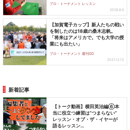
プロ・トーナメント レッスン
2026.8.6
【加賀電子カップ】新人たちの戦い
を制したのは18歳の桑木志帆。
「将来はアメリカで。でも大学の授
業にも出たい」
プロ・トーナメント 週刊GD
2021.12.13
新着記事
【トーク動画】横田英治編⑥本
当に役立つ練習は“つまらない”
レッスン・オブ・ザ・イヤーが
語るレッスン…