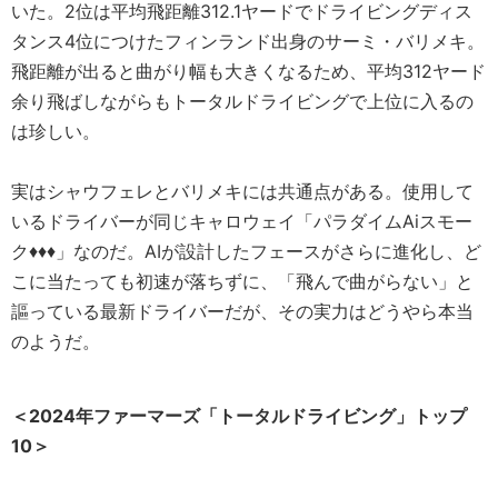
いた。2位は平均飛距離312.1ヤードでドライビングディス
タンス4位につけたフィンランド出身のサーミ・バリメキ。
飛距離が出ると曲がり幅も大きくなるため、平均312ヤード
余り飛ばしながらもトータルドライビングで上位に入るの
は珍しい。
実はシャウフェレとバリメキには共通点がある。使用して
いるドライバーが同じキャロウェイ「パラダイムAiスモー
ク♦♦♦」なのだ。AIが設計したフェースがさらに進化し、ど
こに当たっても初速が落ちずに、「飛んで曲がらない」と
謳っている最新ドライバーだが、その実力はどうやら本当
のようだ。
＜2024年ファーマーズ「トータルドライビング」トップ
10＞