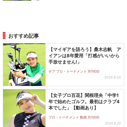
おすすめ記事
【マイギアを語ろう】桑木志帆 ア
イアンは8年愛用「打感がいいから
手放せません!」
ギア プロ・トーナメント 月刊GD
2024.8.30
【女子プロ百花】関根理央「中学1
年で始めたゴルフ。最初はクラブ4
本でした」【動画あり】
プロ・トーナメント 動画 月刊GD
2024.8.20