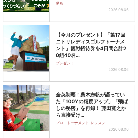
動画
2026.08.06
【今月のプレゼント】「第17回
ニトリレディスゴルフトーナメ
ント」観戦招待券を4日間合計2
0組40名…
プレゼント
2026.08.06
全英制覇！桑木志帆が語ってい
た「100Yの精度アップ」「飛ば
しの秘密」を再録！ 藤田寛之か
ら直接受け…
プロ・トーナメント
レッスン
2026.08.06