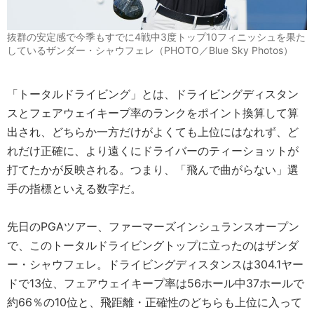
抜群の安定感で今季もすでに4戦中3度トップ10フィニッシュを果た
しているザンダー・シャウフェレ（PHOTO／Blue Sky Photos）
「トータルドライビング」とは、ドライビングディスタン
スとフェアウェイキープ率のランクをポイント換算して算
出され、どちらか一方だけがよくても上位にはなれず、ど
れだけ正確に、より遠くにドライバーのティーショットが
打てたかが反映される。つまり、「飛んで曲がらない」選
手の指標といえる数字だ。
先日のPGAツアー、ファーマーズインシュランスオープン
で、このトータルドライビングトップに立ったのはザンダ
ー・シャウフェレ。ドライビングディスタンスは304.1ヤー
ドで13位、フェアウェイキープ率は56ホール中37ホールで
約66％の10位と、飛距離・正確性のどちらも上位に入って