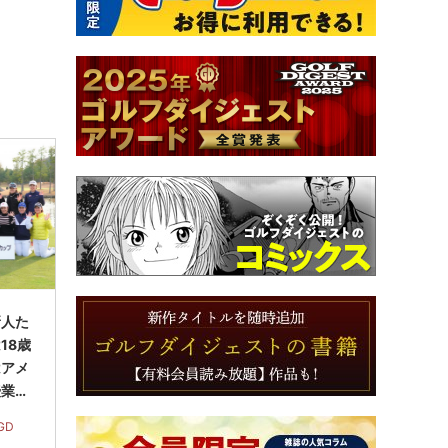
新人た
18歳
はアメ
授業に
GD