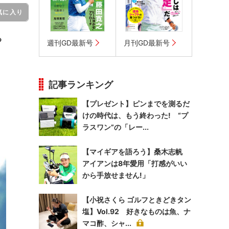
気に入り
る
週刊GD最新号
月刊GD最新号
記事ランキング
【プレゼント】ピンまでを測るだ
けの時代は、もう終わった! “プ
ラスワン”の「レー...
【マイギアを語ろう】桑木志帆
アイアンは8年愛用「打感がいい
から手放せません!」
【小祝さくら ゴルフときどきタン
塩】Vol.92 好きなものは魚、ナ
マコ酢、シャ...