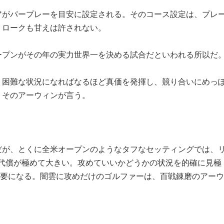
アがパープレーを目安に設定される。そのコース設定は、プレ
トロークも甘えは許されない。
ープンがその年の実力世界一を決める試合だといわれる所以だ
、困難な状況になればなるほど真価を発揮し、競り合いにめっ
。そのアーウィンが言う。
だが、とくに全米オープンのようなタフなセッティングでは、
の代償が極めて大きい。攻めていいかどうかの状況を的確に見極
必要になる。闇雲に攻めだけのゴルファーは、百戦錬磨のアーウ