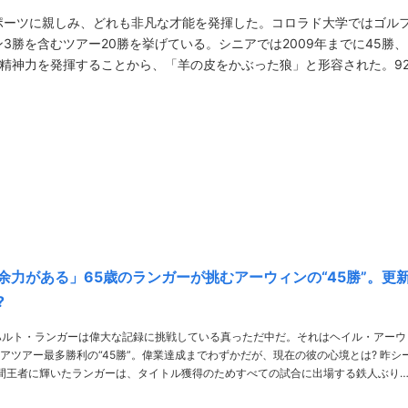
ポーツに親しみ、どれも非凡な才能を発揮した。コロラド大学ではゴル
3勝を含むツアー20勝を挙げている。シニアでは2009年までに45勝、
精神力を発揮することから、「羊の皮をかぶった狼」と形容された。9
余力がある」65歳のランガーが挑むアーウィンの“45勝”。更
?
ハルト・ランガーは偉大な記録に挑戦している真っただ中だ。それはヘイル・アーウ
ツアー最多勝利の“45勝”。偉業達成までわずかだが、現在の彼の心境とは? 昨シー
間王者に輝いたランガーは、タイトル獲得のためすべての試合に出場する鉄人ぶり
通算42勝を達成。しかし今年は2月に1勝を挙げたものの、7月の全英シニアオープ