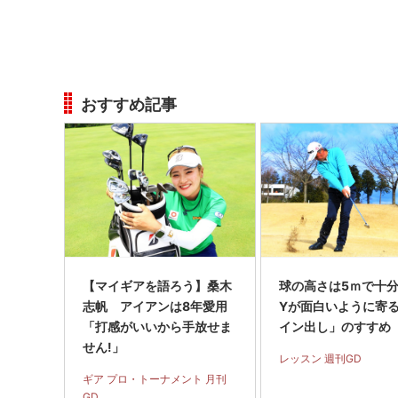
後、1カ月ほど
おすすめ記事
【マイギアを語ろう】桑木
球の高さは5ｍで十分!
志帆 アイアンは8年愛用
Yが面白いように寄
「打感がいいから手放せま
イン出し」のすすめ
せん!」
レッスン 週刊GD
ギア プロ・トーナメント 月刊
GD