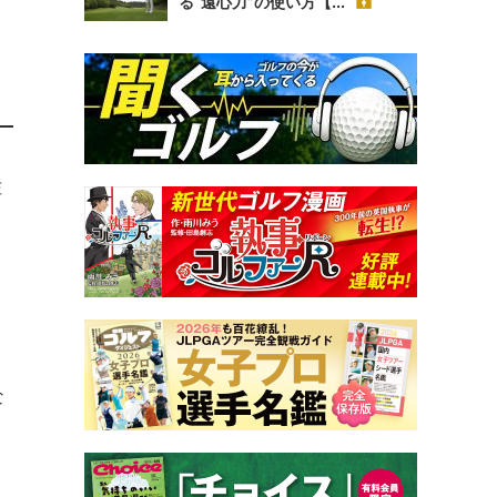
る“遠心力”の使い方【...
佐
な