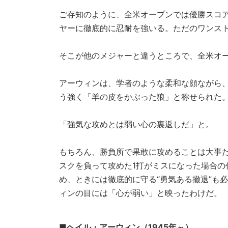
ご存知のように、全米オープンでは優勝スコ
ヤーに徹底的に忍耐を強いる。ただのワンス
そこが他のメジャーと違うところで、全米オ
アーウィンは、学者のような柔和な顔ながら
う強く「羊の皮をかぶった狼」と称せられた
「強気な攻めとは弱い心の裏返しだ」と。
もちろん、勝負所で果敢に攻めることは大事
スクを負って攻めた1打がミスになった場合
め、ときには徹底的に守る“勇気ある撤退”も
ィンの目には「心が弱い」と映ったわけだ。
■ヘイル・アーウィン（1945年～）