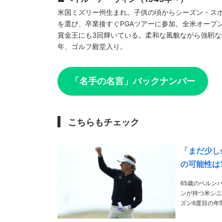
米国ミズリー州生まれ。子供の頃からシーズン・ス
を選び、卒業後すぐPGAツアーに参加。全米オープン
賞金王にも3回輝いている。柔和な風貌ながら強靭な
年、ゴルフ殿堂入り。
「名手の名言」バックナンバー
こちらもチェック
「まだ少し
の可能性は
65歳のベルン
ンが持つ米シニア
ズン6度目の年
発揮し、シニア