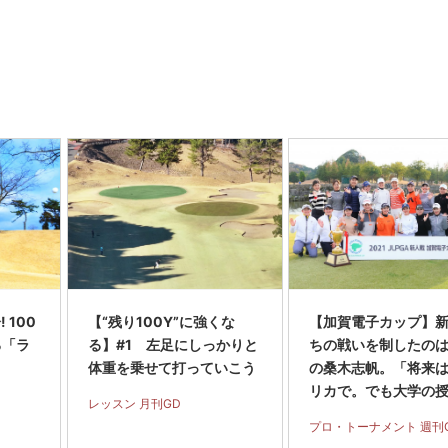
ツアー……
 100
【“残り100Y”に強くな
【加賀電子カップ】
る「ラ
る】#1 左足にしっかりと
ちの戦いを制したのは
体重を乗せて打っていこう
の桑木志帆。「将来
リカで。でも大学の
レッスン 月刊GD
も出たい」
プロ・トーナメント 週刊