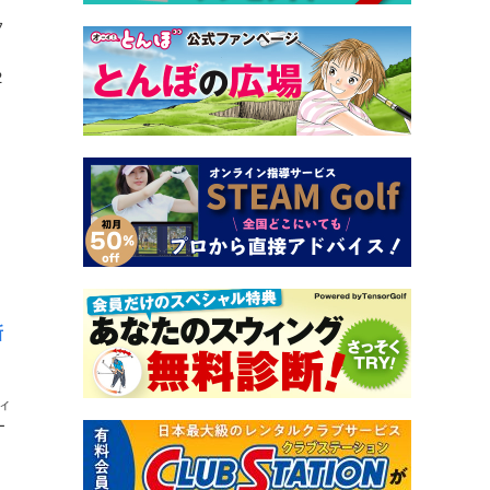
フ
2
新
ィ
を
ン