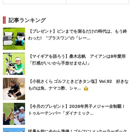
記事ランキング
【プレゼント】ピンまでを測るだけの時代は、もう終
わった! “プラスワン”の「レー...
【マイギアを語ろう】桑木志帆 アイアンは8年愛用
「打感がいいから手放せません!」
【小祝さくら ゴルフときどきタン塩】Vol.92 好きな
ものは魚、ナマコ酢、シャ...
【今月のプレゼント】2026年男子メジャー全制覇！
トゥルーテンパー「ダイナミック...
猛暑を前に今から準備！ゴルフにいいクーラーボック