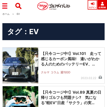
ログイン
会員登録
ホーム
EV
タグ：EV
【只今コージ中!】Vol.101 走って
感じるカーボン風味! 違いがわか
る人のためのバッテリーEV、…
クルマ
コラム
週刊GD
2023.02.22
【只今コージ中!】Vol.89 真夏の日
帰りゴルフも問題ナシ? 気にな
る“軽EV”日産「サクラ」の実…