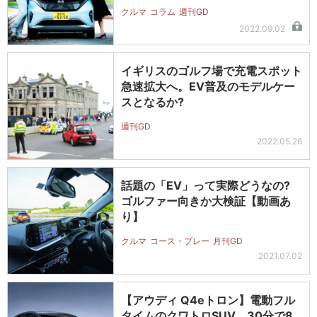
クルマ
コラム
週刊GD
2022.09.02
イギリスのゴルフ場で充電スポット
急速拡大へ。EV普及のモデルケー
スとなるか?
週刊GD
2022.05.26
話題の「EV」って実際どうなの?
ゴルファー向きか大検証【動画あ
り】
クルマ
コース・プレー
月刊GD
2021.07.02
【アウディ Q4eトロン】電動フル
タイムのクワトロSUV。30分で8