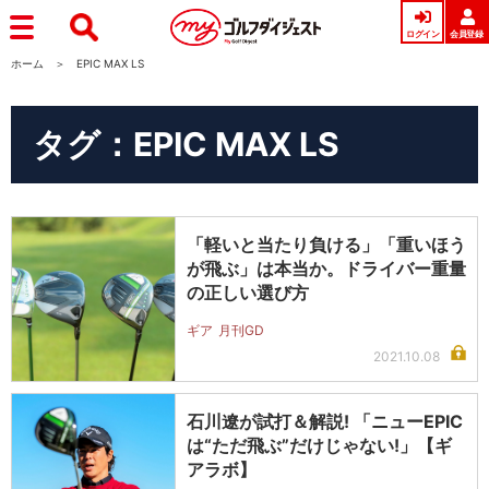
ログイン
会員登録
ホーム
EPIC MAX LS
タグ：EPIC MAX LS
「軽いと当たり負ける」「重いほう
が飛ぶ」は本当か。ドライバー重量
の正しい選び方
ギア
月刊GD
2021.10.08
石川遼が試打＆解説! 「ニューEPIC
は“ただ飛ぶ”だけじゃない!」【ギ
アラボ】