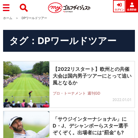
ログイン
会員登録
ホーム
DPワールドツアー
タグ：DPワールドツアー
【2022リスタート】欧州との共催
大会は国内男子ツアーにとって追い
風となるか
プロ・トーナメント
週刊GD
2022.01.01
「サウジインターナショナル」に
D・J、デシャンボーらスター選手
ぞくぞく。出場者には“罰金”も?