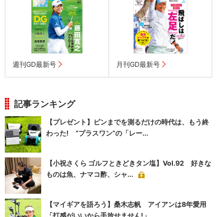
週刊GD最新号
月刊GD最新号
記事ランキング
【プレゼント】ピンまでを測るだけの時代は、もう終
わった! “プラスワン”の「レー...
【小祝さくら ゴルフときどきタン塩】Vol.92 好きな
ものは魚、ナマコ酢、シャ...
【マイギアを語ろう】桑木志帆 アイアンは8年愛用
「打感がいいから手放せません!」