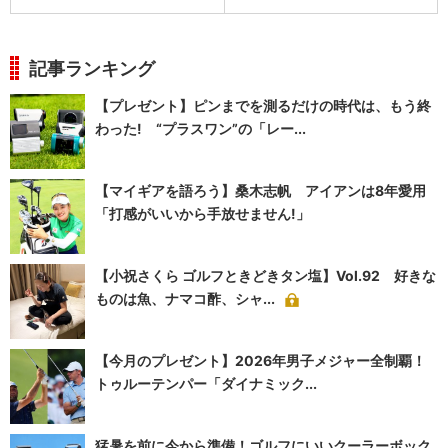
記事ランキング
【プレゼント】ピンまでを測るだけの時代は、もう終
わった! “プラスワン”の「レー...
【マイギアを語ろう】桑木志帆 アイアンは8年愛用
「打感がいいから手放せません!」
【小祝さくら ゴルフときどきタン塩】Vol.92 好きな
ものは魚、ナマコ酢、シャ...
【今月のプレゼント】2026年男子メジャー全制覇！
トゥルーテンパー「ダイナミック...
猛暑を前に今から準備！ゴルフにいいクーラーボック