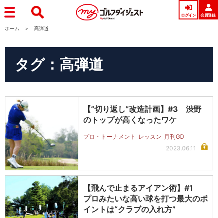
ログイン
会員登録
ホーム
高弾道
タグ：高弾道
【“切り返し”改造計画】#3 渋野
のトップが高くなったワケ
プロ・トーナメント
レッスン
月刊GD
2023.06.11
【飛んで止まるアイアン術】#1
プロみたいな高い球を打つ最大のポ
イントは“クラブの入れ方”