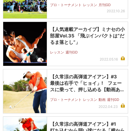
プロ・トーナメント
レッスン
月刊GD
2022.10.26
【人気連載アーカイブ】ミナセの小
部屋Vol.35 「飛ぶインパクトは“だ
るま落とし”」
レッスン
週刊GD
2022.05.16
【久常涼の高弾道アイアン】#3
最後は右手で「ヒョイ」! フェー
スに乗って、押し込める【動画あ
り】
プロ・トーナメント
レッスン
動画
週刊GD
2022.04.23
【久常涼の高弾道アイアン】#1
打ち込むから弱い球になる「横から