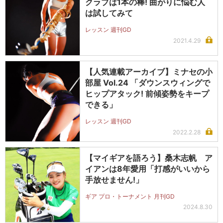
クラブは1本の棒! 曲がりに悩む人
は試してみて
レッスン 週刊GD
2021.4.29
【人気連載アーカイブ】ミナセの小
部屋 Vol.24 「ダウンスウィングで
ヒップアタック! 前傾姿勢をキープ
できる」
レッスン 週刊GD
2022.2.28
【マイギアを語ろう】桑木志帆 ア
イアンは8年愛用「打感がいいから
手放せません!」
ギア プロ・トーナメント 月刊GD
2024.8.30