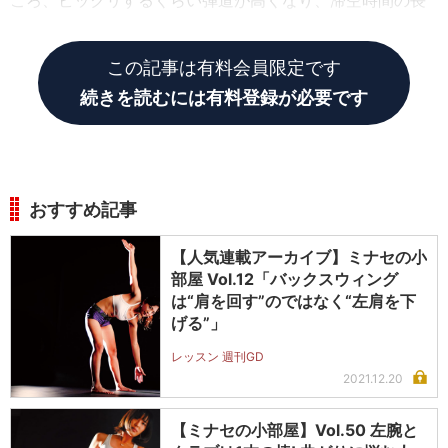
ころ、ビックリするくらい弾道が高くなり、滞空時間の長
いボールが打てるようになったんです。
この記事は有料会員限定です
続きを読むには有料登録が必要です
おすすめ記事
【人気連載アーカイブ】ミナセの小
部屋 Vol.12「バックスウィング
は“肩を回す”のではなく“左肩を下
げる”」
レッスン 週刊GD
2021.12.20
【ミナセの小部屋】Vol.50 左腕と