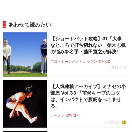
あわせて読みたい
【ショートパット攻略】#1「大事
なところで打ち切れない」桑木志帆
の悩みを名手・藤田寛之が解決!
プロ・トーナメント レッスン 週刊GD
2024.2.12
【人気連載アーカイブ】ミナセの小
部屋 Vol.33 「前傾キープのコツ
は、インパクトで腹筋をへこませ
る」
レッスン 週刊GD
2022.5.2