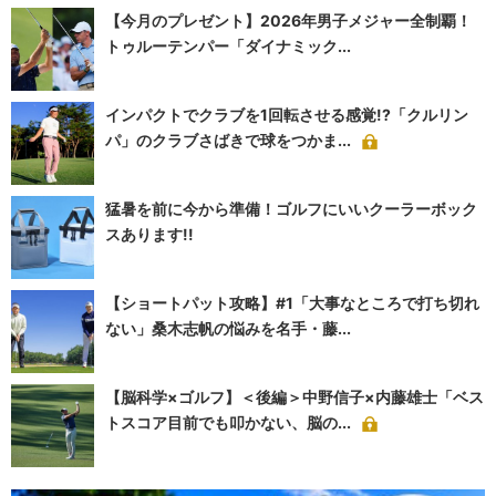
【今月のプレゼント】2026年男子メジャー全制覇！
トゥルーテンパー「ダイナミック...
インパクトでクラブを1回転させる感覚!?「クルリン
パ」のクラブさばきで球をつかま...
猛暑を前に今から準備！ゴルフにいいクーラーボック
スあります!!
【ショートパット攻略】#1「大事なところで打ち切れ
ない」桑木志帆の悩みを名手・藤...
【脳科学×ゴルフ】＜後編＞中野信子×内藤雄士「ベス
トスコア目前でも叩かない、脳の...