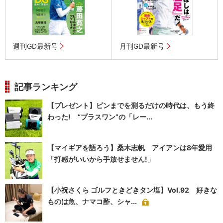
週刊GD最新号
月刊GD最新号
記事ランキング
【プレゼント】ピンまでを測るだけの時代は、もう終
わった! “プラスワン”の「レー...
【マイギアを語ろう】桑木志帆 アイアンは8年愛用
「打感がいいから手放せません!」
【小祝さくら ゴルフときどきタン塩】Vol.92 好きな
ものは魚、ナマコ酢、シャ...