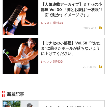
【人気連載アーカイブ】ミナセの小
部屋 Vol.30 「胸とお腹は“一枚板”!
面で動かすイメージです」
レッスン 週刊GD
2022.4.11
【ミナセの小部屋】Vol.58「“おた
ま”に乗せたボールが落ちないよう
に上げてください」
レッスン 週刊GD
2021.8.30
新着記事