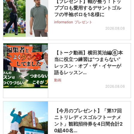
【プレゼント】軸が整う！トッ
ププロも愛用するデサントゴル
フの半袖ポロを1名様に
information
プレゼント
2026.08.08
【トーク動画】横田英治編⑥本
当に役立つ練習は“つまらない”
レッスン・オブ・ザ・イヤーが
語るレッスン…
動画
2026.08.06
【今月のプレゼント】「第17回
ニトリレディスゴルフトーナメ
ント」観戦招待券を4日間合計2
0組40名…