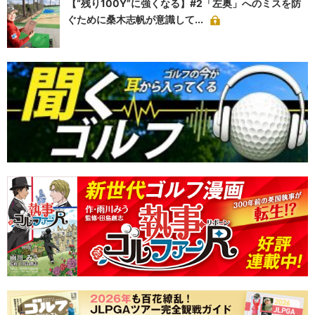
【“残り100Y”に強くなる】#2「左奥」へのミスを防
ぐために桑木志帆が意識して...