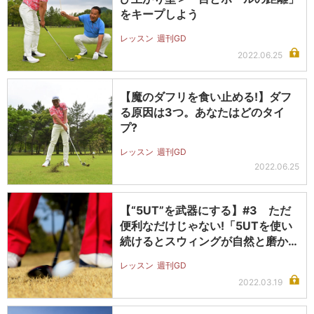
をキープしよう
レッスン
週刊GD
2022.06.25
【魔のダフリを食い止める!】ダフ
る原因は3つ。あなたはどのタイ
プ?
レッスン
週刊GD
2022.06.25
【“5UT”を武器にする】#3 ただ
便利なだけじゃない!「5UTを使い
続けるとスウィングが自然と磨か…
レッスン
週刊GD
2022.03.19