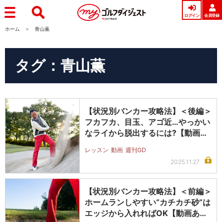
ログイン
会員登録
ホーム
青山薫
タグ：青山薫
【状況別バンカー攻略法】＜後編＞
フカフカ、目玉、アゴ近…やっかい
なライから脱出するには?【動画あ
り】
レッスン
動画
週刊GD
2025.11.27
【状況別バンカー攻略法】＜前編＞
ホームランしやすい“カチカチ砂”は
エッジから入れればOK【動画あ