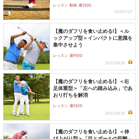
り】
レッスン
動画
週刊GD
2025.11.27
【魔のダフリを食い止める!】＜ル
ックアップ型＞インパクトに意識を
集中させよう
レッスン
週刊GD
2022.06.25
【魔のダフリを食い止める!】＜右
足体重型＞「左への踏み込み」であ
おり打ちを解消
レッスン
週刊GD
2022.06.25
【魔のダフリを食い止める!】＜伸
び上がり型＞「目とボールの距離」