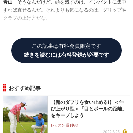
青山
そうなんだけど、頭を残すのは、インパクトに集中
すれば直せるんだ。それよりも気になるのは、グリップや
クラブの上げ方だな。
GD
そっちを修正ですか?
この記事は有料会員限定です
続きを読むには有料登録が必要です
おすすめ記事
【魔のダフリを食い止める!】＜伸
び上がり型＞「目とボールの距離」
をキープしよう
レッスン 週刊GD
2022.6.25