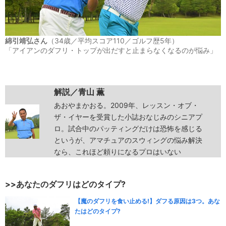
綿引靖弘さん
（34歳／平均スコア110／ゴルフ歴5年）
「アイアンのダフリ・トップが出だすと止まらなくなるのが悩み」
解説／青山 薫
あおやまかおる。2009年、レッスン・オブ・
ザ・イヤーを受賞した小誌おなじみのシニアプ
ロ。試合中のパッティングだけは恐怖を感じる
というが、アマチュアのスウィングの悩み解決
なら、これほど頼りになるプロはいない
>>あなたのダフリはどのタイプ?
【魔のダフリを食い止める!】ダフる原因は3つ。あな
たはどのタイプ?