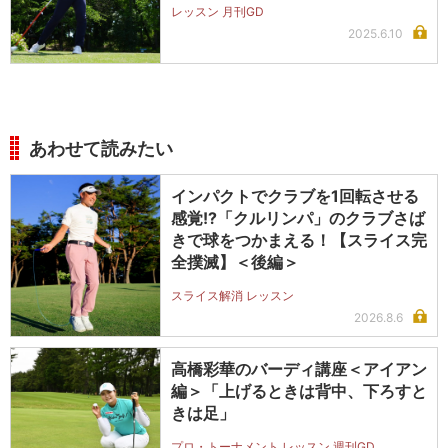
レッスン 月刊GD
2025.6.10
あわせて読みたい
インパクトでクラブを1回転させる
感覚!?「クルリンパ」のクラブさば
きで球をつかまえる！【スライス完
全撲滅】＜後編＞
スライス解消 レッスン
2026.8.6
高橋彩華のバーディ講座＜アイアン
編＞「上げるときは背中、下ろすと
きは足」
プロ・トーナメント レッスン 週刊GD