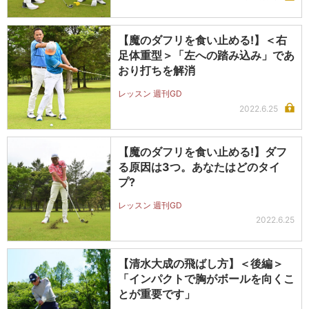
【魔のダフリを食い止める!】＜右
足体重型＞「左への踏み込み」であ
おり打ちを解消
レッスン 週刊GD
2022.6.25
【魔のダフリを食い止める!】ダフ
る原因は3つ。あなたはどのタイ
プ?
レッスン 週刊GD
2022.6.25
【清水大成の飛ばし方】＜後編＞
「インパクトで胸がボールを向くこ
とが重要です」