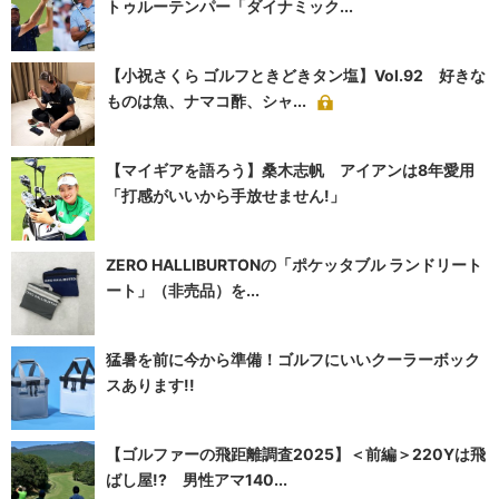
トゥルーテンパー「ダイナミック...
【小祝さくら ゴルフときどきタン塩】Vol.92 好きな
ものは魚、ナマコ酢、シャ...
【マイギアを語ろう】桑木志帆 アイアンは8年愛用
「打感がいいから手放せません!」
ZERO HALLIBURTONの「ポケッタブル ランドリート
ート」（非売品）を...
猛暑を前に今から準備！ゴルフにいいクーラーボック
スあります!!
【ゴルファーの飛距離調査2025】＜前編＞220Yは飛
ばし屋!? 男性アマ140...