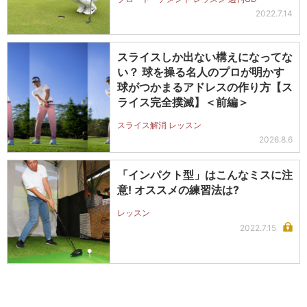
2022.7.14
スライスしか出ない構えになってな
い？ 球を操る名人のプロが明かす
球がつかまるアドレスの作り方【ス
ライス完全撲滅】＜前編＞
スライス解消 レッスン
2026.8.6
「インパクト型」はこんなミスに注
意! オススメの練習法は?
レッスン
2022.7.15