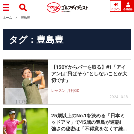
ログイン
会員登録
ホーム
豊島豊
タグ：豊島豊
【150Yからパーを取る】#1「アイ
アンは“飛ばそう”としないことが大
切です」
レッスン
月刊GD
2024.10.18
25歳以上のNo.1を決める「日本ミ
ッドアマ」で45歳の豊島が連覇!
強さの秘密は「不得意をなくす練…