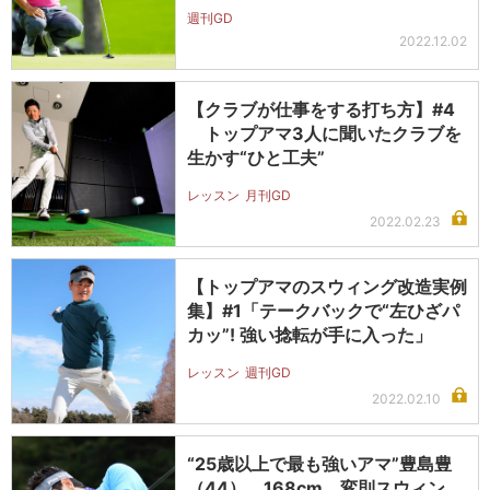
週刊GD
2022.12.02
【クラブが仕事をする打ち方】#4
トップアマ3人に聞いたクラブを
生かす“ひと工夫”
レッスン
月刊GD
2022.02.23
【トップアマのスウィング改造実例
集】#1「テークバックで“左ひざパ
カッ”! 強い捻転が手に入った」
レッスン
週刊GD
2022.02.10
“25歳以上で最も強いアマ”豊島豊
（44）。168cm、変則スウィン