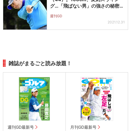
グ…「飛ばない男」の強さの秘密
と…
週刊GD
2021.12.31
雑誌がまるごと読み放題！
週刊GD最新号
月刊GD最新号