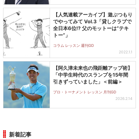
【人気連載アーカイブ】遊ぶつもり
でやってみて Vol.3「貸しクラブで
全日本6位!? 父のモットーは“テキ
トー”」
コラム レッスン 週刊GD
2022.1.1
【阿久津未来也の飛距離アップ術】
「中学生時代のスランプを15年間
引きずっていました」＜前編＞
プロ・トーナメント レッスン 月刊GD
2026.2.14
新着記事