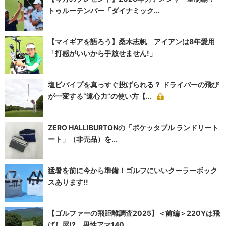
トゥルーテンパー「ダイナミック...
【マイギアを語ろう】桑木志帆 アイアンは8年愛用
「打感がいいから手放せません!」
塩ビパイプを真っすぐ投げられる？ ドライバーの飛び
が一変する“遠心力”の使い方【...
ZERO HALLIBURTONの「ポケッタブル ランドリート
ート」（非売品）を...
猛暑を前に今から準備！ゴルフにいいクーラーボック
スあります!!
【ゴルファーの飛距離調査2025】＜前編＞220Yは飛
ばし屋!? 男性アマ140...