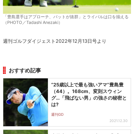
「豊島選手はアプローチ、パットが抜群」とライバルは口を揃える
（PHOTO／Tadashi Anezaki）
週刊ゴルフダイジェスト2022年12月13日号より
おすすめ記事
“25歳以上で最も強いアマ”豊島豊
（44）。168cm、変則スウィン
グ…「飛ばない男」の強さの秘密と
は?
週刊GD
2021.12.30