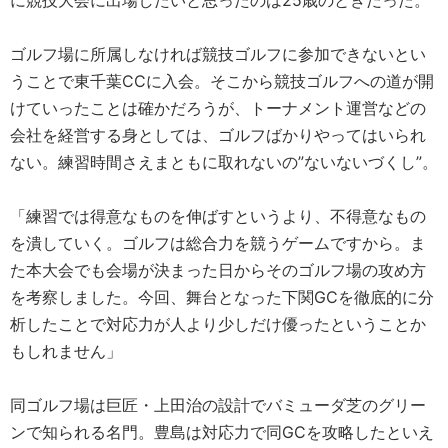
に競技大会に出場したいと思ったのは25歳のときだった。
ゴルフ場に所属しなければ競技ゴルフに参加できないとい
うことで東千葉CCに入会。そこから競技ゴルフへの道が開
けていったことは確かだろうが、トーナメント運営などの
会社を経営する身としては、ゴルフばかりやってはいられ
ない。練習時間さえまともに取れないの”ないないづくし”。
「練習では得意なものを伸ばすというより、不得意なもの
を潰していく。ゴルフは総合力を競うゲームですから。ま
た本大会でも会場が決まった日からそのゴルフ場の攻め方
を考察しました。今回、舞台となった下関GCを徹底的に分
析したことで対応力が人より少しだけ優ったということか
もしれません」
同ゴルフ場は巨匠・上田治の設計でバミューダ芝のグリー
ンで知られる名門。豊島は対応力で同GCを攻略したといえ