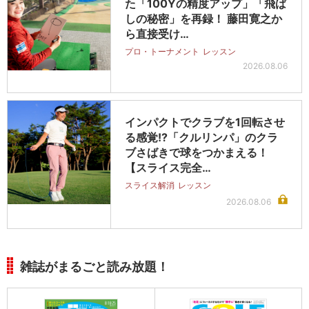
た「100Yの精度アップ」「飛ば
しの秘密」を再録！ 藤田寛之か
ら直接受け…
プロ・トーナメント
レッスン
2026.08.06
インパクトでクラブを1回転させ
る感覚!?「クルリンパ」のクラ
ブさばきで球をつかまえる！
【スライス完全…
スライス解消
レッスン
2026.08.06
雑誌がまるごと読み放題！