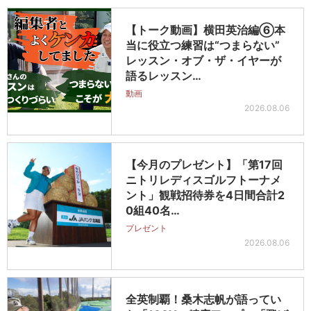
【トーク動画】横田英治編⑥本
当に役立つ練習は“つまらない”
レッスン・オブ・ザ・イヤーが
語るレッスン…
動画
2026.08.06
【今月のプレゼント】「第17回
ニトリレディスゴルフトーナメ
ント」観戦招待券を4日間合計2
0組40名…
プレゼント
2026.08.06
全英制覇！桑木志帆が語ってい