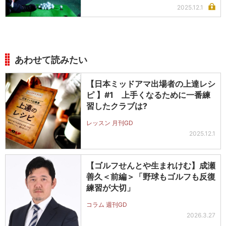
2025.12.1
あわせて読みたい
【日本ミッドアマ出場者の上達レシ
ピ 】#1 上手くなるために一番練
習したクラブは?
レッスン 月刊GD
2025.12.1
【ゴルフせんとや生まれけむ】成瀬
善久＜前編＞「野球もゴルフも反復
練習が大切」
コラム 週刊GD
2026.3.27