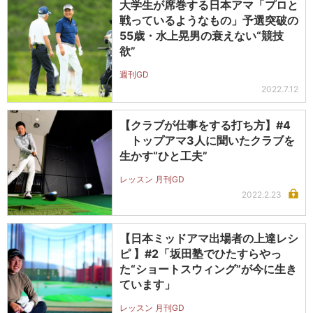
大学生が席巻する日本アマ「プロと
戦っているようなもの」予選突破の
55歳・水上晃男の衰えない“競技
欲”
週刊GD
2022.7.12
【クラブが仕事をする打ち方】#4
トップアマ3人に聞いたクラブを
生かす“ひと工夫”
レッスン 月刊GD
2022.2.23
【日本ミッドアマ出場者の上達レシ
ピ 】#2「坂田塾でひたすらやっ
た“ショートスウィング”が今に生き
ています」
レッスン 月刊GD