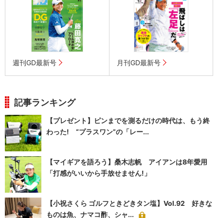
週刊GD最新号
月刊GD最新号
記事ランキング
【プレゼント】ピンまでを測るだけの時代は、もう終
わった! “プラスワン”の「レー...
【マイギアを語ろう】桑木志帆 アイアンは8年愛用
「打感がいいから手放せません!」
【小祝さくら ゴルフときどきタン塩】Vol.92 好きな
ものは魚、ナマコ酢、シャ...