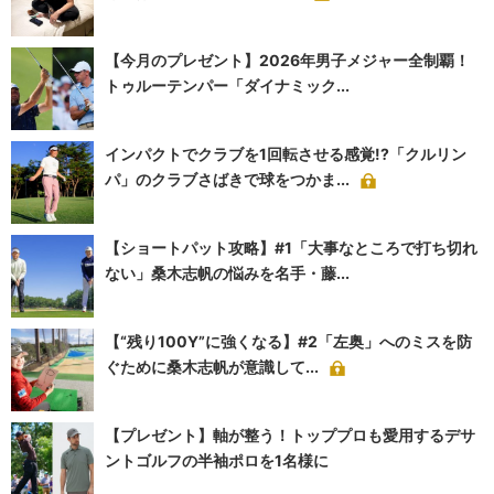
【今月のプレゼント】2026年男子メジャー全制覇！
トゥルーテンパー「ダイナミック...
インパクトでクラブを1回転させる感覚!?「クルリン
パ」のクラブさばきで球をつかま...
【ショートパット攻略】#1「大事なところで打ち切れ
ない」桑木志帆の悩みを名手・藤...
【“残り100Y”に強くなる】#2「左奥」へのミスを防
ぐために桑木志帆が意識して...
【プレゼント】軸が整う！トッププロも愛用するデサ
ントゴルフの半袖ポロを1名様に