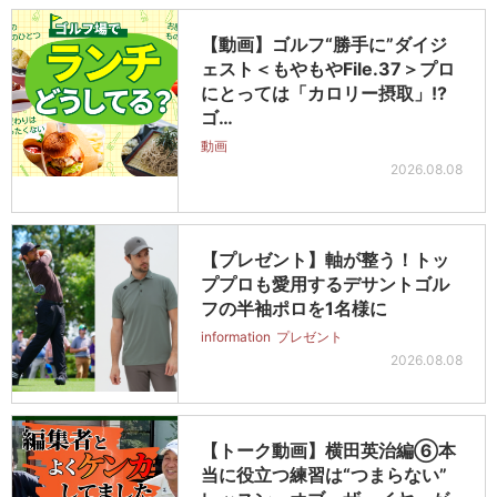
【動画】ゴルフ“勝手に”ダイジ
ェスト＜もやもやFile.37＞プロ
にとっては「カロリー摂取」!?
ゴ…
動画
2026.08.08
【プレゼント】軸が整う！トッ
ププロも愛用するデサントゴル
フの半袖ポロを1名様に
information
プレゼント
2026.08.08
【トーク動画】横田英治編⑥本
当に役立つ練習は“つまらない”