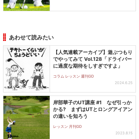
あわせて読みたい
【人気連載アーカイブ】遊ぶつもり
でやってみて Vol.128「ドライバー
に過度な期待をしすぎですよ」
コラム レッスン 週刊GD
2024.6.25
岸部華子のUT講座 #1 なぜ引っか
かる? まずはUTとロングアイアン
の違いを知ろう
レッスン 月刊GD
2023.8.15