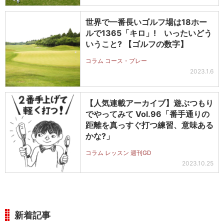
世界で一番長いゴルフ場は18ホー
ルで1365「キロ」! いったいどう
いうこと? 【ゴルフの数字】
コラム コース・プレー
2023.1.6
【人気連載アーカイブ】遊ぶつもり
でやってみて Vol.96「番手通りの
距離を真っすぐ打つ練習、意味ある
かな?」
コラム レッスン 週刊GD
2023.10.25
新着記事