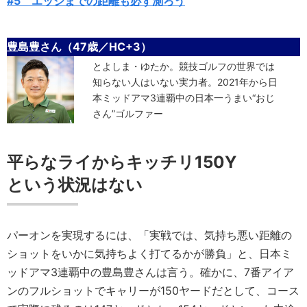
#5 エッジまでの距離も必ず測ろう
豊島豊さん（47歳／HC+3）
とよしま・ゆたか。競技ゴルフの世界では
知らない人はいない実力者。2021年から日
本ミッドアマ3連覇中の日本一うまい“おじ
さん”ゴルファー
平らなライからキッチリ150Y
という状況はない
パーオンを実現するには、「実戦では、気持ち悪い距離の
ショットをいかに気持ちよく打てるかが勝負」と、日本ミ
ッドアマ3連覇中の豊島豊さんは言う。確かに、7番アイア
ンのフルショットでキャリーが150ヤードだとして、コース