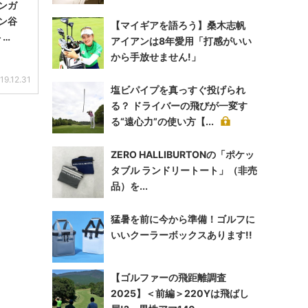
ンガ
ン谷
【マイギアを語ろう】桑木志帆
ト…
アイアンは8年愛用「打感がいい
から手放せません!」
19.12.31
塩ビパイプを真っすぐ投げられ
る？ ドライバーの飛びが一変す
る“遠心力”の使い方【...
ZERO HALLIBURTONの「ポケッ
タブル ランドリートート」（非売
品）を...
猛暑を前に今から準備！ゴルフに
いいクーラーボックスあります!!
【ゴルファーの飛距離調査
2025】＜前編＞220Yは飛ばし