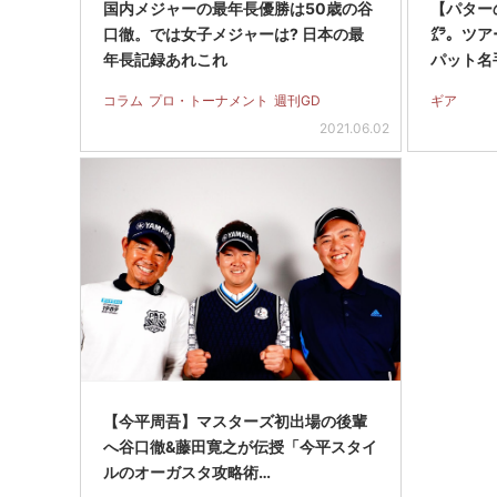
国内メジャーの最年長優勝は50歳の谷
【パター
口徹。では女子メジャーは? 日本の最
㌘。ツア
年長記録あれこれ
パット名
コラム
プロ・トーナメント
週刊GD
ギア
2021.06.02
【今平周吾】マスターズ初出場の後輩
へ谷口徹&藤田寛之が伝授「今平スタイ
ルのオーガスタ攻略術…