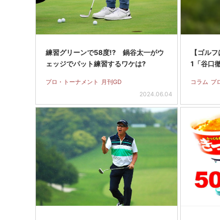
練習グリーンで58度!? 鍋谷太一がウ
【ゴルフ
ェッジでパット練習するワケは?
1「谷口
プロ・トーナメント
月刊GD
コラム
プ
2024.06.04