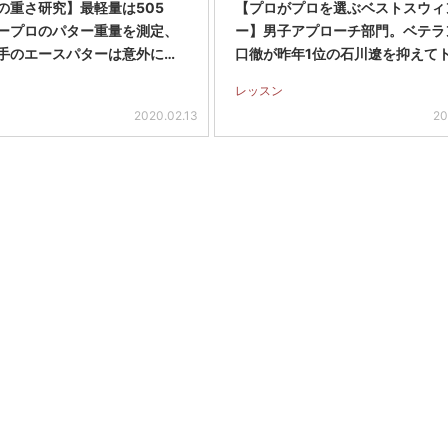
の重さ研究】最軽量は505
【プロがプロを選ぶベストスウィ
ープロのパター重量を測定、
ー】男子アプローチ部門。ベテラ
手のエースパターは意外に…
口徹が昨年1位の石川遼を抑えて
レッスン
2020.02.13
20