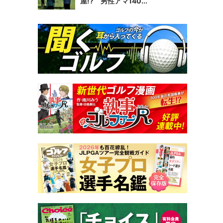
屋!? 男性アマ140...