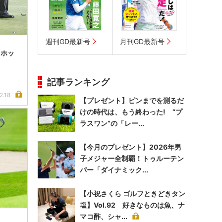
週刊GD最新号
月刊GD最新号
・ホッ
記事ランキング
2.18
【プレゼント】ピンまでを測るだ
けの時代は、もう終わった! “プ
ラスワン”の「レー...
【今月のプレゼント】2026年男
子メジャー全制覇！トゥルーテン
パー「ダイナミック...
【小祝さくら ゴルフときどきタン
塩】Vol.92 好きなものは魚、ナ
マコ酢、シャ...