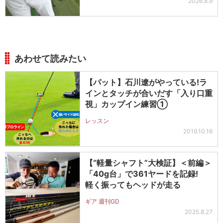
2026.8.9
あわせて読みたい
【パット】石川遼がやっている!ラ
インとタッチが合いだす「入り口重
視」カップイン練習①
レッスン
2019.10.16
【“軽量シャフト”大検証】＜前編＞
「40g台」で361ヤードを記録!
軽く振ってもヘッドが走る
ギア 週刊GD
2025.8.27