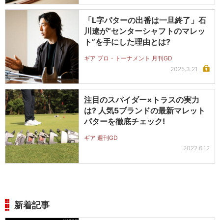
「L字パターの出番は一旦終了」石
川遼が“センターシャフトのマレッ
ト”を手にした理由とは?
ギア プロ・トーナメント 月刊GD
2025.3.21
注目のスパイダー×トラスの実力
は? 人気5ブランドの最新マレット
パターを徹底チェック!
ギア 週刊GD
2022.6.12
新着記事