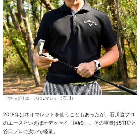
「やっぱりエースはLマレ」（石川）
2018年はネオマレットを使うこともあったが、石川遼プロ
のエースといえばオデッセイ「iX#9」。その重量は511㌘と
谷口プロに次いで軽量。