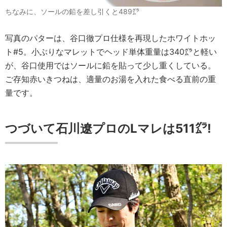
ちなみに、ソールの鉛を差し引くと489㌘
写真のパターは、谷口徹プロ仕様を再現したホワイトホッ
ト#5。小ぶりなマレットでヘッド単体重量は340㌘と軽い
が、谷口使用ではソールに鉛を貼って少し重くしている。
ご存知赤いきつねは、適量のお湯を入れた食べる直前の重
量です。
つづいて石川遼プロのLマレは511㌘!