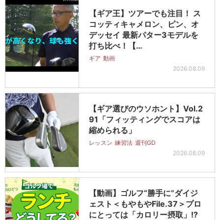
【ギア王】ツアーでも注目！ ス
コッティキャメロン、ピン、オ
デッセイ 最新パター3モデルを
打ち比べ！【…
ギア
動画
2026.08.09
【ギア選びのウソホント】Vol.2
91「フィッティングでスコアは
縮められる」
レッスン
練習法
週刊GD
2026.08.09
【動画】ゴルフ“勝手に”ダイジ
ェスト＜もやもやFile.37＞プロ
にとっては「カロリー摂取」!?