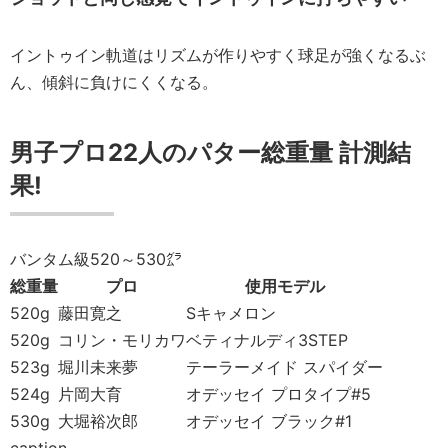
イントゥイン軌道はリズムが作りやすく球足が強くなるぶ
ん、傾斜に負けにくくなる。
男子プロ22人のパター総重量 計測結
果!
バンタム級520～530㌘
総重量
プロ
使用モデル
520g
藤田寛之
Sキャメロン
520g
コリン・モリカワ
ベティナルディ3STEP
523g
堀川未来夢
テーラーメイド スパイダー
524g
片岡大育
オデッセイ プロタイプ#5
530g
大堀裕次郎
オデッセイ ブラック#1