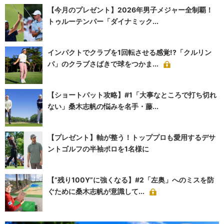
【今月のプレゼント】2026年男子メジャー全制覇！
トゥルーテンパー「ダイナミック...
インパクトでクラブを1回転させる感覚!?「クルリン
パ」のクラブさばきで球をつかま...
【ショートパット攻略】#1「大事なところで打ち切れ
ない」桑木志帆の悩みを名手・藤...
【プレゼント】軸が整う！トッププロも愛用するデサ
ントゴルフの半袖ポロを1名様に
【“残り100Y”に強くなる】#2「左奥」へのミスを防
ぐために桑木志帆が意識して...