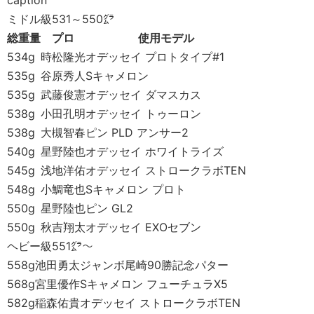
caption
ミドル級531～550㌘
総重量
プロ
使用モデル
534g
時松隆光
オデッセイ プロトタイプ#1
535g
谷原秀人
Sキャメロン
535g
武藤俊憲
オデッセイ ダマスカス
538g
小田孔明
オデッセイ トゥーロン
538g
大槻智春
ピン PLD アンサー2
540g
星野陸也
オデッセイ ホワイトライズ
545g
浅地洋佑
オデッセイ ストロークラボTEN
548g
小鯛竜也
Sキャメロン プロト
550g
星野陸也
ピン GL2
550g
秋吉翔太
オデッセイ EXOセブン
ヘビー級551㌘～
558g
池田勇太
ジャンボ尾崎90勝記念パター
568g
宮里優作
Sキャメロン フューチュラX5
582g
稲森佑貴
オデッセイ ストロークラボTEN