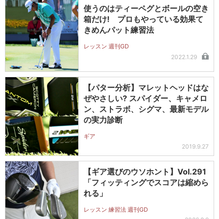
使うのはティーペグとボールの空き
箱だけ! プロもやっている効果て
きめんパット練習法
レッスン 週刊GD
2022.1.29
【パター分析】マレットヘッドはな
ぜやさしい? スパイダー、キャメロ
ン、ストラボ、シグマ、最新モデル
の実力診断
ギア
2019.9.27
【ギア選びのウソホント】Vol.291
「フィッティングでスコアは縮めら
れる」
レッスン 練習法 週刊GD