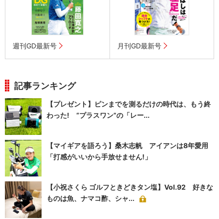
週刊GD最新号
月刊GD最新号
記事ランキング
【プレゼント】ピンまでを測るだけの時代は、もう終
わった! “プラスワン”の「レー...
【マイギアを語ろう】桑木志帆 アイアンは8年愛用
「打感がいいから手放せません!」
【小祝さくら ゴルフときどきタン塩】Vol.92 好きな
ものは魚、ナマコ酢、シャ...