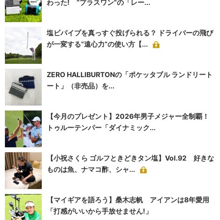
わった! “プラスワン”の「レー...
塩ビパイプを真っすぐ投げられる？ ドライバーの飛び
が一変する“遠心力”の使い方【...
ZERO HALLIBURTONの「ポケッタブル ランドリート
ート」（非売品）を...
【今月のプレゼント】2026年男子メジャー全制覇！
トゥルーテンパー「ダイナミック...
【小祝さくら ゴルフときどきタン塩】Vol.92 好きな
ものは魚、ナマコ酢、シャ...
【マイギアを語ろう】桑木志帆 アイアンは8年愛用
「打感がいいから手放せません!」