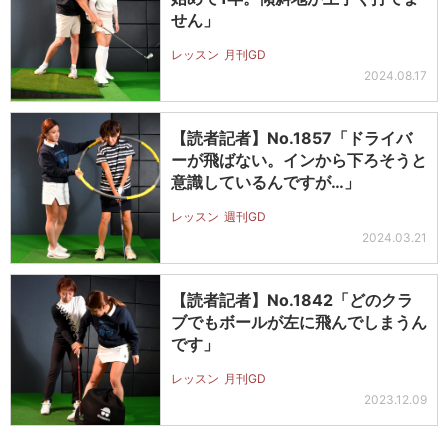
せん」
レッスン
月刊GD
2024.08.17
【読者記者】No.1857「ドライバ
ーが飛ばない。インから下ろそうと
意識しているんですが…」
レッスン
週刊GD
2024.03.21
【読者記者】No.1842「どのクラ
ブでもボールが左に飛んでしまうん
です」
レッスン
月刊GD
2023.12.09