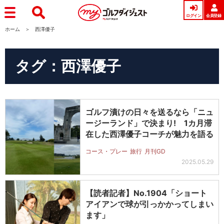
ログイン
会員登録
ホーム
西澤優子
タグ：西澤優子
ゴルフ漬けの日々を送るなら「ニュ
ージーランド」で決まり! 1カ月滞
在した西澤優子コーチが魅力を語る
コース・プレー
旅行
月刊GD
2025.05.29
【読者記者】No.1904「ショート
アイアンで球が引っかかってしまい
ます」