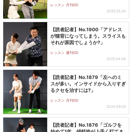
レッスン
月刊GD
2025.05.24
【読者記者】No.1900「アドレス
が猫背になってしまう。スライスも
それが原因でしょうか?」
レッスン
週刊GD
2025.04.09
【読者記者】No.1879「左へのミ
スが多い。インサイドから入りすぎ
るクセを治すには?」
レッスン
月刊GD
2024.09.06
【読者記者】No.1876「ゴルフを
始めて1年。傾斜地が上手く打てま