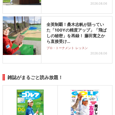
2026.08.06
全英制覇！桑木志帆が語ってい
た「100Yの精度アップ」「飛ば
しの秘密」を再録！ 藤田寛之か
ら直接受け…
プロ・トーナメント
レッスン
2026.08.06
雑誌がまるごと読み放題！