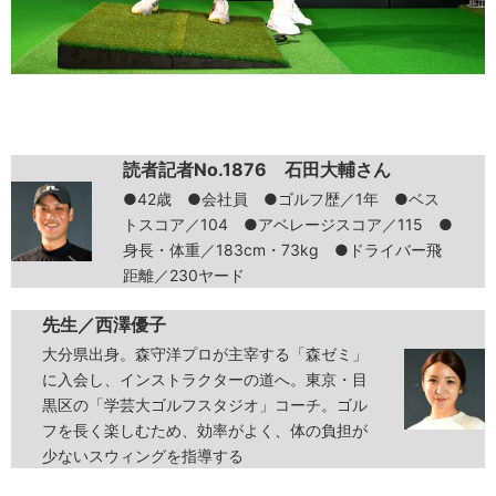
読者記者No.1876 石田大輔さん
●42歳 ●会社員 ●ゴルフ歴／1年 ●ベス
トスコア／104 ●アベレージスコア／115 ●
身長・体重／183cm・73kg ●ドライバー飛
距離／230ヤード
先生／西澤優子
大分県出身。森守洋プロが主宰する「森ゼミ」
に入会し、インストラクターの道へ。東京・目
黒区の「学芸大ゴルフスタジオ」コーチ。ゴル
フを長く楽しむため、効率がよく、体の負担が
少ないスウィングを指導する