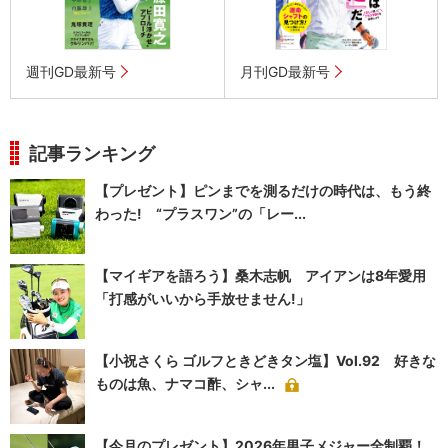
週刊GD最新号
月刊GD最新号
記事ランキング
【プレゼント】ピンまでを測るだけの時代は、もう終
わった! “プラスワン”の「レー...
【マイギアを語ろう】桑木志帆 アイアンは8年愛用
「打感がいいから手放せません!」
【小祝さくら ゴルフときどきタン塩】Vol.92 好きな
ものは魚、ナマコ酢、シャ...
【今月のプレゼント】2026年男子メジャー全制覇！