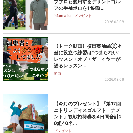
ププロも愛用するデサントゴル
フの半袖ポロを1名様に
information
プレゼント
2026.08.08
【トーク動画】横田英治編⑥本
当に役立つ練習は“つまらない”
レッスン・オブ・ザ・イヤーが
語るレッスン…
動画
2026.08.06
【今月のプレゼント】「第17回
ニトリレディスゴルフトーナメ
ント」観戦招待券を4日間合計2
0組40名…
プレゼント