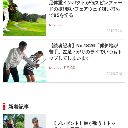
足体重インパクトが低スピンフェー
ドの掟! 狭いフェアウェイ狙い打ち
で85を切る
レッスン
2019.7.24
【読者記者】No.1826「傾斜地が
苦手。左足下がりのライでいつもト
ップしてしまいます」
レッスン 月刊GD
2023.7.18
新着記事
【プレゼント】軸が整う！トッ