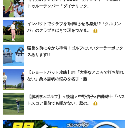
トゥルーテンパー「ダイナミック...
インパクトでクラブを1回転させる感覚!?「クルリン
パ」のクラブさばきで球をつかま...
猛暑を前に今から準備！ゴルフにいいクーラーボック
スあります!!
【ショートパット攻略】#1「大事なところで打ち切れ
ない」桑木志帆の悩みを名手・藤...
【脳科学×ゴルフ】＜後編＞中野信子×内藤雄士「ベス
トスコア目前でも叩かない、脳の...