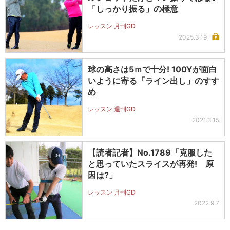
「しっかり振る」の極意
レッスン 月刊GD
2025.3.19
球の高さは5ｍで十分! 100Yが面白
いように寄る「ライン出し」のすす
め
レッスン 週刊GD
2021.3.15
【読者記者】No.1789「克服した
と思っていたスライスが再発! 原
因は?」
レッスン 月刊GD
2022.9.7