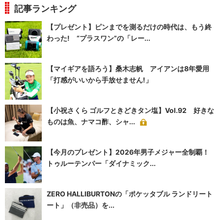
記事ランキング
【プレゼント】ピンまでを測るだけの時代は、もう終
わった! “プラスワン”の「レー...
【マイギアを語ろう】桑木志帆 アイアンは8年愛用
「打感がいいから手放せません!」
【小祝さくら ゴルフときどきタン塩】Vol.92 好きな
ものは魚、ナマコ酢、シャ...
【今月のプレゼント】2026年男子メジャー全制覇！
トゥルーテンパー「ダイナミック...
ZERO HALLIBURTONの「ポケッタブル ランドリート
ート」（非売品）を...