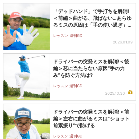
「デッドハンド」で手打ちを解消!
＜前編＞曲がる、飛ばない…あらゆ
るミスの原因は「手の使い過ぎ」に
あっ…
レッスン
週刊GD
2026.01.09
ドライバーの突発ミスを解消!＜後
編＞芯に当たらない原因“手の力
み”を防ぐ方法は?
レッスン
週刊GD
2025.10.30
ドライバーの突発ミスを解消!＜前
編＞左右に曲がるミスは“ショット
前素振り”で防げる
レッスン
週刊GD