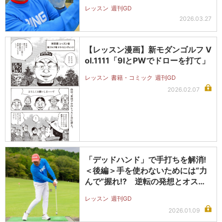
レッスン
週刊GD
2026.03.27
【レッスン漫画】新モダンゴルフ V
ol.1111「9IとPWでドローを打て」
レッスン
書籍・コミック
週刊GD
2026.02.07
「デッドハンド」で手打ちを解消!
＜後編＞手を使わないためには“力
んで”握れ!? 逆転の発想とオスス
メ…
レッスン
週刊GD
2026.01.09