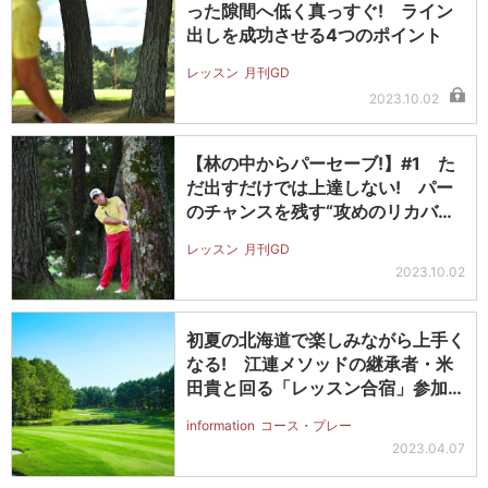
った隙間へ低く真っすぐ! ライン
出しを成功させる4つのポイント
レッスン
月刊GD
2023.10.02
【林の中からパーセーブ!】#1 た
だ出すだけでは上達しない! パー
のチャンスを残す“攻めのリカバリ
ー…
レッスン
月刊GD
2023.10.02
初夏の北海道で楽しみながら上手く
なる! 江連メソッドの継承者・米
田貴と回る「レッスン合宿」参加者
募集…
information
コース・プレー
2023.04.07