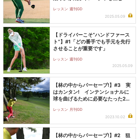
レッスン
週刊GD
2025.05.09
【ドライバーこそ“ハンドファース
ト”】#1「どの番手でも手元を先行
させることが重要です」
レッスン
週刊GD
2025.05.09
【林の中からパーセーブ!】#3 実
はカンタン! インテンショナルに
球を曲げるために必要なたった2つ
の…
レッスン
月刊GD
2023.10.02
【林の中からパーセーブ!】#2 狙