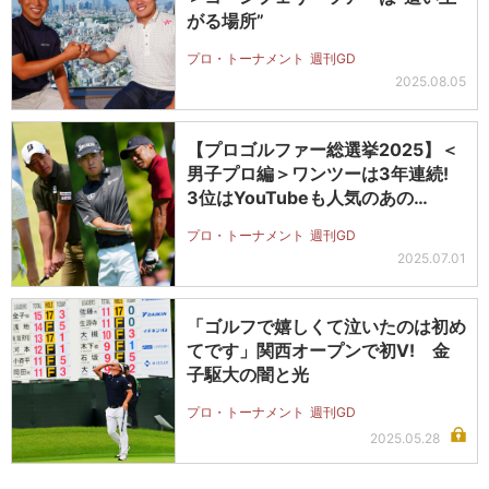
がる場所”
プロ・トーナメント
週刊GD
2025.08.05
【プロゴルファー総選挙2025】＜
男子プロ編＞ワンツーは3年連続!
3位はYouTubeも人気のあの…
プロ・トーナメント
週刊GD
2025.07.01
「ゴルフで嬉しくて泣いたのは初め
てです」関西オープンで初V! 金
子駆大の闇と光
プロ・トーナメント
週刊GD
2025.05.28