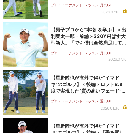
プロ・トーナメント
レッスン
月刊GD
2026.07.10
【男子プロから“本物”を学ぶ】＜出
利葉太一郎・前編＞330Y飛ばす大
型新人。「でも僕は全然満足して
い…
プロ・トーナメント
レッスン
月刊GD
2026.07.10
【星野陸也が海外で得た“イマド
キ”のゴルフ】＜後編＞ロフト8.8
度で実現した“質の高いフェード”。
大…
プロ・トーナメント
レッスン
週刊GD
2026.01.30
【星野陸也が海外で得た“イマド
キ”のゴルフ】＜前編＞「手を返し