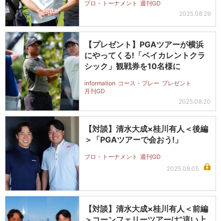
プロ・トーナメント
週刊GD
2025.08.29
【プレゼント】PGAツアーが横浜
にやってくる!「ベイカレントクラ
シック」観戦券を10名様に
information
コース・プレー
プレゼント
月刊GD
2025.08.20
【対談】清水大成×桂川有人＜後編
＞「PGAツアーで会おう!」
プロ・トーナメント
週刊GD
2025.08.05
【対談】清水大成×桂川有人＜前編
＞コーンフェリーツアーは“這い上