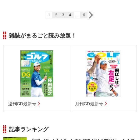
1
2
3
4
…
6
雑誌がまるごと読み放題！
週刊GD最新号
月刊GD最新号
記事ランキング