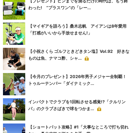
【プレゼント】ピンまでを測るだけの時代は、もう終
わった! “プラスワン”の「レー...
【マイギアを語ろう】桑木志帆 アイアンは8年愛用
「打感がいいから手放せません!」
【小祝さくら ゴルフときどきタン塩】Vol.92 好きな
ものは魚、ナマコ酢、シャ...
【今月のプレゼント】2026年男子メジャー全制覇！
トゥルーテンパー「ダイナミック...
インパクトでクラブを1回転させる感覚!?「クルリン
パ」のクラブさばきで球をつかま...
【ショートパット攻略】#1「大事なところで打ち切れ