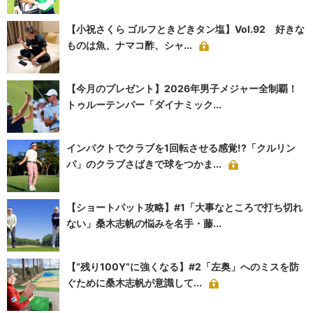
【小祝さくら ゴルフときどきタン塩】Vol.92 好きな
ものは魚、ナマコ酢、シャ...
【今月のプレゼント】2026年男子メジャー全制覇！
トゥルーテンパー「ダイナミック...
インパクトでクラブを1回転させる感覚!?「クルリン
パ」のクラブさばきで球をつかま...
【ショートパット攻略】#1「大事なところで打ち切れ
ない」桑木志帆の悩みを名手・藤...
【“残り100Y”に強くなる】#2「左奥」へのミスを防
ぐために桑木志帆が意識して...