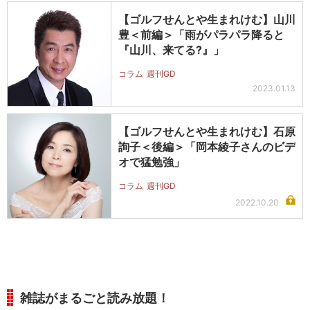
【ゴルフせんとや生まれけむ】山川
豊＜前編＞「雨がパラパラ降ると
『山川、来てる?』」
コラム
週刊GD
2023.01.13
【ゴルフせんとや生まれけむ】石原
詢子＜後編＞「岡本綾子さんのビデ
オで猛勉強」
コラム
週刊GD
2022.10.20
雑誌がまるごと読み放題！