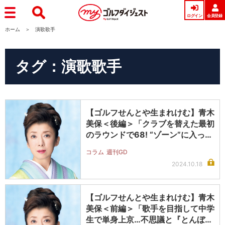
ログイン
会員登録
ホーム
演歌歌手
タグ：演歌歌手
【ゴルフせんとや生まれけむ】青木
美保＜後編＞「クラブを替えた最初
のラウンドで68! “ゾーン”に入っ…
コラム
週刊GD
2024.10.18
【ゴルフせんとや生まれけむ】青木
美保＜前編＞「歌手を目指して中学
生で単身上京…不思議と『とんぼ』