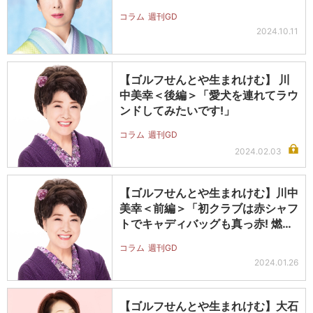
と重…
コラム
週刊GD
2024.10.11
【ゴルフせんとや生まれけむ】 川
中美幸＜後編＞「愛犬を連れてラウ
ンドしてみたいです!」
コラム
週刊GD
2024.02.03
【ゴルフせんとや生まれけむ】川中
美幸＜前編＞「初クラブは赤シャフ
トでキャディバッグも真っ赤! 燃え
て…
コラム
週刊GD
2024.01.26
【ゴルフせんとや生まれけむ】大石