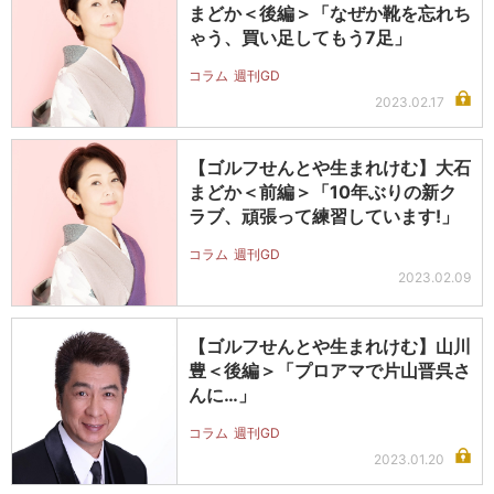
まどか＜後編＞「なぜか靴を忘れち
ゃう、買い足してもう7足」
コラム
週刊GD
2023.02.17
【ゴルフせんとや生まれけむ】大石
まどか＜前編＞「10年ぶりの新ク
ラブ、頑張って練習しています!」
コラム
週刊GD
2023.02.09
【ゴルフせんとや生まれけむ】山川
豊＜後編＞「プロアマで片山晋呉さ
んに…」
コラム
週刊GD
2023.01.20