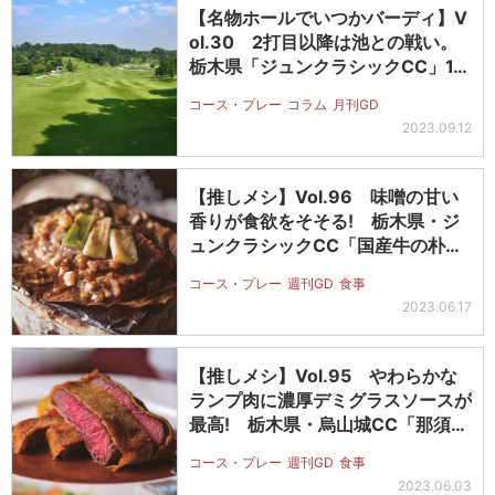
【名物ホールでいつかバーディ】V
ol.30 2打目以降は池との戦い。
栃木県「ジュンクラシックCC」1…
コース・プレー
コラム
月刊GD
2023.09.12
【推しメシ】Vol.96 味噌の甘い
香りが食欲をそそる! 栃木県・ジ
ュンクラシックCC「国産牛の朴
葉…
コース・プレー
週刊GD
食事
2023.06.17
【推しメシ】Vol.95 やわらかな
ランプ肉に濃厚デミグラスソースが
最高! 栃木県・烏山城CC「那須…
コース・プレー
週刊GD
食事
2023.06.03