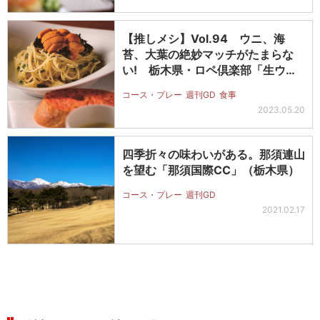
【推しメシ】Vol.94 ウニ、海
苔、大葉の絶妙マッチがたまらな
い! 栃木県・ロペ倶楽部「生ウニ
の冷…
コース・プレー
週刊GD
食事
2023.05.20
四季折々の味わいがある。那須連山
を望む「那須国際CC」（栃木県）
コース・プレー
週刊GD
2021.02.17