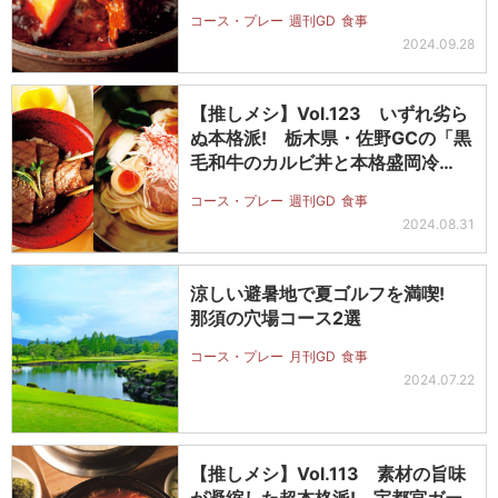
コース・プレー
週刊GD
食事
2024.09.28
【推しメシ】Vol.123 いずれ劣ら
ぬ本格派! 栃木県・佐野GCの「黒
毛和牛のカルビ丼と本格盛岡冷…
コース・プレー
週刊GD
食事
2024.08.31
涼しい避暑地で夏ゴルフを満喫!
那須の穴場コース2選
コース・プレー
月刊GD
食事
2024.07.22
【推しメシ】Vol.113 素材の旨味