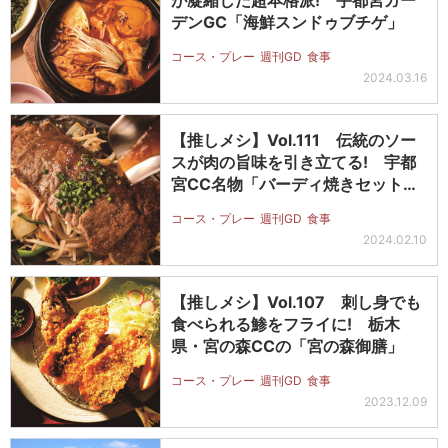
が凝縮した超本格派! 宇都宮ガー
デンGC「海鮮スンドゥブチゲ」
コース・プレー
週刊GD
食事
2024.03.16
【推しメシ】Vol.111 伝統のソー
スが肉の旨味を引き立てる! 宇都
宮CC名物「バーディ焼きセット…
コース・プレー
週刊GD
食事
2024.02.10
【推しメシ】Vol.107 刺し身でも
食べられる鯵をフライに! 栃木
県・宮の森CCの「宮の森御膳」
コース・プレー
週刊GD
食事
2023.12.09