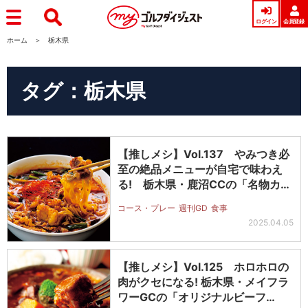
ログイン
会員登録
ホーム
栃木県
タグ：栃木県
【推しメシ】Vol.137 やみつき必
至の絶品メニューが自宅で味わえ
る! 栃木県・鹿沼CCの「名物カ…
コース・プレー
週刊GD
食事
2025.04.05
【推しメシ】Vol.125 ホロホロの
肉がクセになる! 栃木県・メイフラ
ワーGCの「オリジナルビーフ…