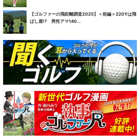
【ゴルファーの飛距離調査2025】＜前編＞220Yは飛
ばし屋!? 男性アマ140...