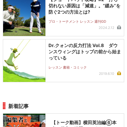
切れない原因は「減速」。“緩み”を
防ぐ2つの方法とは?
プロ・トーナメント レッスン 週刊GD
2024.2.12
Dr.クォンの反力打法 Vol.8 ダウ
ンスウィングはトップの前から始ま
っている
レッスン 書籍・コミック
2019.6.10
新着記事
【トーク動画】横田英治編⑥本