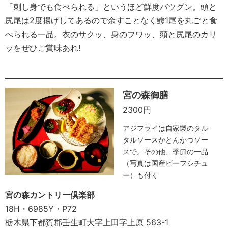
「刺し身でも食べられる」というほど鮮度バツグン。頭と
尻尾は2度揚げしてあるので余すことなく鯵1尾を丸ごと食
べられる一品。衣のサクッ、身のフワッ、頭と尻尾のカリ
ッをぜひご賞味あれ!
宮の森御膳
2300円
アジフライは自家製のタル
タルソースかとんかつソー
スで。その他、季節の一品
（写真は国産ビーフシチュ
ー）も付く
宮の森カントリー倶楽部
18H・6985Y・P72
栃木県下都賀郡壬生町大字上田字上原 563-1