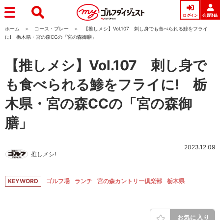
ログイン
会員登録
ホーム
コース・プレー
【推しメシ】Vol.107 刺し身でも食べられる鯵をフライ
に! 栃木県・宮の森CCの「宮の森御膳」
【推しメシ】Vol.107 刺し身で
も食べられる鯵をフライに! 栃
木県・宮の森CCの「宮の森御
膳」
2023.12.09
推しメシ!
KEYWORD
ゴルフ場
ランチ
宮の森カントリー倶楽部
栃木県
お気に入り