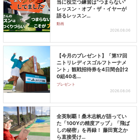
当に役立つ練習は“つまらない”
レッスン・オブ・ザ・イヤーが
語るレッスン…
動画
2026.08.06
【今月のプレゼント】「第17回
ニトリレディスゴルフトーナメ
ント」観戦招待券を4日間合計2
0組40名…
プレゼント
2026.08.06
全英制覇！桑木志帆が語ってい
た「100Yの精度アップ」「飛ば
しの秘密」を再録！ 藤田寛之か
ら直接受け…