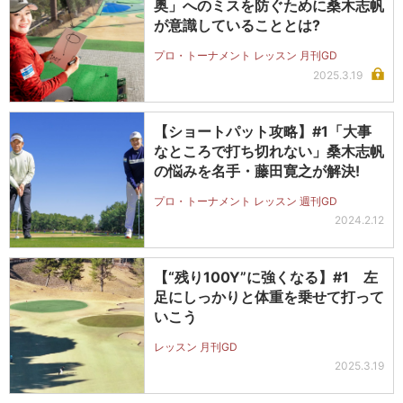
奥」へのミスを防ぐために桑木志帆
が意識していることとは?
プロ・トーナメント レッスン 月刊GD
2025.3.19
【ショートパット攻略】#1「大事
なところで打ち切れない」桑木志帆
の悩みを名手・藤田寛之が解決!
プロ・トーナメント レッスン 週刊GD
2024.2.12
【“残り100Y”に強くなる】#1 左
足にしっかりと体重を乗せて打って
いこう
レッスン 月刊GD
2025.3.19