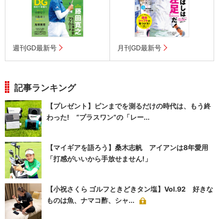
週刊GD最新号
月刊GD最新号
記事ランキング
【プレゼント】ピンまでを測るだけの時代は、もう終
わった! “プラスワン”の「レー...
【マイギアを語ろう】桑木志帆 アイアンは8年愛用
「打感がいいから手放せません!」
【小祝さくら ゴルフときどきタン塩】Vol.92 好きな
ものは魚、ナマコ酢、シャ...