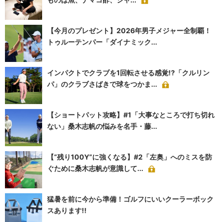
【今月のプレゼント】2026年男子メジャー全制覇！
トゥルーテンパー「ダイナミック...
インパクトでクラブを1回転させる感覚!?「クルリン
パ」のクラブさばきで球をつかま...
【ショートパット攻略】#1「大事なところで打ち切れ
ない」桑木志帆の悩みを名手・藤...
【“残り100Y”に強くなる】#2「左奥」へのミスを防
ぐために桑木志帆が意識して...
猛暑を前に今から準備！ゴルフにいいクーラーボック
スあります!!