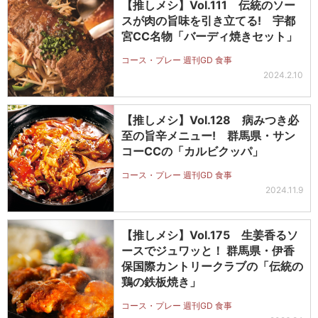
【推しメシ】Vol.111 伝統のソー
スが肉の旨味を引き立てる! 宇都
宮CC名物「バーディ焼きセット」
コース・プレー 週刊GD 食事
2024.2.10
【推しメシ】Vol.128 病みつき必
至の旨辛メニュー! 群馬県・サン
コーCCの「カルビクッパ」
コース・プレー 週刊GD 食事
2024.11.9
【推しメシ】Vol.175 生姜香るソ
ースでジュワッと！ 群馬県・伊香
保国際カントリークラブの「伝統の
鶏の鉄板焼き」
コース・プレー 週刊GD 食事