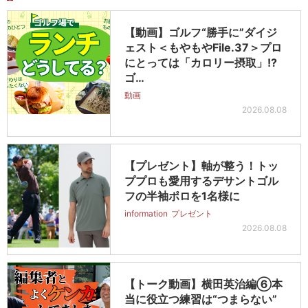
【動画】ゴルフ“勝手に”ダイジ
ェスト＜もやもやFile.37＞プロ
にとっては「カロリー摂取」!?
ゴ…
動画
2026.08.08
【プレゼント】軸が整う！トッ
ププロも愛用するデサントゴル
フの半袖ポロを1名様に
information
プレゼント
2026.08.08
【トーク動画】横田英治編⑥本
当に役立つ練習は“つまらない”