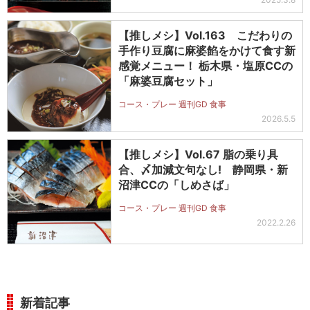
【推しメシ】Vol.163 こだわりの
手作り豆腐に麻婆餡をかけて食す新
感覚メニュー！ 栃木県・塩原CCの
「麻婆豆腐セット」
コース・プレー 週刊GD 食事
2026.5.5
【推しメシ】Vol.67 脂の乗り具
合、〆加減文句なし! 静岡県・新
沼津CCの「しめさば」
コース・プレー 週刊GD 食事
2022.2.26
新着記事