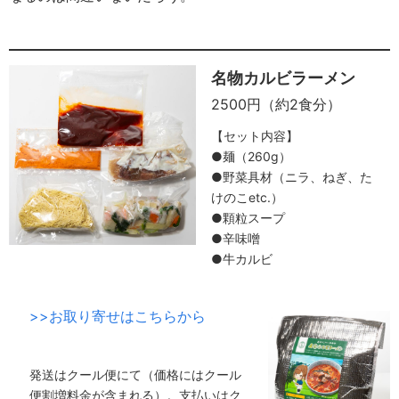
名物カルビラーメン
2500円（約2食分）
【セット内容】
●麺（260g）
●野菜具材（ニラ、ねぎ、た
けのこetc.）
●顆粒スープ
●辛味噌
●牛カルビ
>>お取り寄せはこちらから
発送はクール便にて（価格にはクール
便割増料金が含まれる）。支払いはク