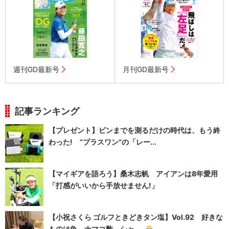
週刊GD最新号
月刊GD最新号
記事ランキング
【プレゼント】ピンまでを測るだけの時代は、もう終
わった! “プラスワン”の「レー...
【マイギアを語ろう】桑木志帆 アイアンは8年愛用
「打感がいいから手放せません!」
【小祝さくら ゴルフときどきタン塩】Vol.92 好きな
ものは魚、ナマコ酢、シャ...