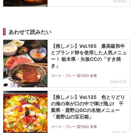
2026.8.1
あわせて読みたい
【推しメシ】Vol.165 最高級和牛
とブランド卵を使用した人気メニュ
ー！ 栃木県・矢板CCの「すき焼
き」
コース・プレー 週刊GD 食事
2026.5.23
【推しメシ】Vol.135 色とりどり
の海の幸が口の中で弾け飛ぶ! 千
葉県・鹿野山GCの名物メニュー
「鹿野山の宝石箱」
コース・プレー 週刊GD 食事
2025.3.8