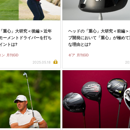
「重心」大研究＜後編＞近年
ヘッドの「重心」大研究＜前編＞
モーメントドライバーを打ち
ブ開発において「重心」が極めて
イントは?
な理由とは?
スン
月刊GD
ギア
月刊GD
2025.05.18
20