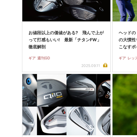
お値段以上の価値がある? 飛んで上が
ヘッドの
って打感もいい! 最新「チタンFW」
の大慣性
徹底解剖
こなすポ
ギア
週刊GD
ギア
レッ
2025.09.11