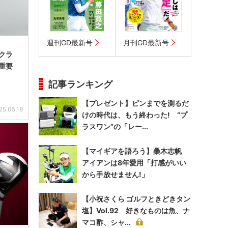
週刊GD最新号
月刊GD最新号
クラ
重要
記事ランキング
【プレゼント】ピンまでを測るだ
25.05.18
けの時代は、もう終わった! “プ
ラスワン”の「レー...
【マイギアを語ろう】桑木志帆
アイアンは8年愛用「打感がいい
から手放せません!」
【小祝さくら ゴルフときどきタン
塩】Vol.92 好きなものは魚、ナ
マコ酢、シャ...