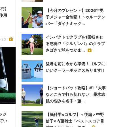
部門】
【今月のプレゼント】2026年男
使用
子メジャー全制覇！トゥルーテン
パー「ダイナミック...
インパクトでクラブを1回転させ
5.30
る感覚!?「クルリンパ」のクラブ
さばきで球をつかま...
猛暑を前に今から準備！ゴルフに
いいクーラーボックスあります!!
【ショートパット攻略】#1「大事
なところで打ち切れない」桑木志
帆の悩みを名手・藤...
ッジ
【脳科学×ゴルフ】＜後編＞中野
てい
信子×内藤雄士「ベストスコア目