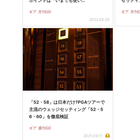
ポイントは「いまでも使い…
セッティ
ギア
月刊GD
ギア
月刊
2022.05.30
「52・58」は日本だけ?PGAツアーで
主流のウェッジセッティング「52・5
6・60」を徹底検証
ギア
週刊GD
2021.09.17