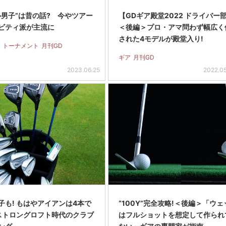
ル男子”は昔の話? 今やツアー
【GDギア殿堂2022 ドライバー
ビティ派が主流に
＜後編＞プロ・アマ問わず幅広く
された4モデルが殿堂入り!
・トーナメント
月刊GD
ギア
月刊GD
2023.06.25
2022.0
子も! もはやアイアンは4本で
“100Y”完全攻略!＜後編＞「ウェ
ストロングロフト時代のクラブ
はフルショットを想定して作られ