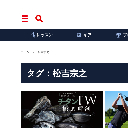
レッスン
ギア
プ
ホーム
松吉宗之
タグ：松吉宗之