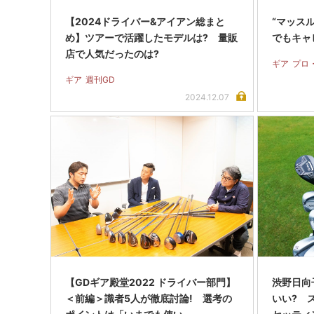
【2024ドライバー&アイアン総まと
“マッス
め】ツアーで活躍したモデルは? 量販
でもキャ
店で人気だったのは?
ギア
プロ
ギア
週刊GD
2024.12.07
【GDギア殿堂2022 ドライバー部門】
渋野日向
＜前編＞識者5人が徹底討論! 選考の
いい? 