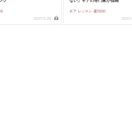
ング
ない」ギアの専門家が指南
GD
ギア
レッスン
週刊GD
2021.12.20
2021.1